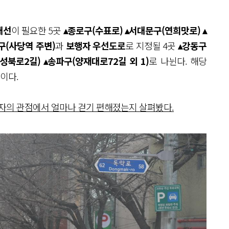
개선
이 필요한 5곳
▴종로구(수표로) ▴서대문구(연희맛로) ▴
구(사당역 주변)
과
보행자 우선도로
로 지정될 4곳
▴강동구
성북로2길) ▴송파구(양재대로72길 외 1)
로 나뉜다. 해당
이다.
행자의 관점에서 얼마나 걷기 편해졌는지 살펴봤다.