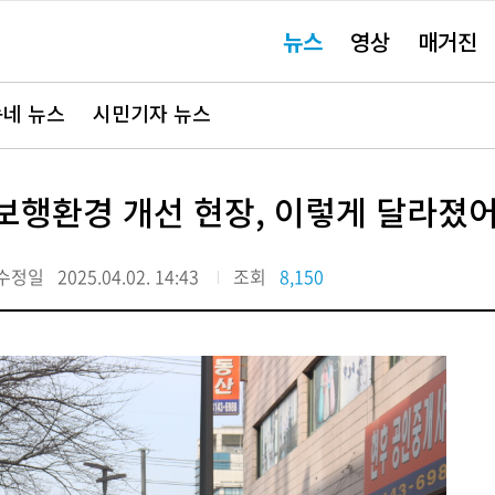
주
뉴스
영상
매거진
요
서
비
스
바
네 뉴스
시민기자 뉴스
로
가
기"
 보행환경 개선 현장, 이렇게 달라졌
수정일
2025.04.02. 14:43
조회
8,150