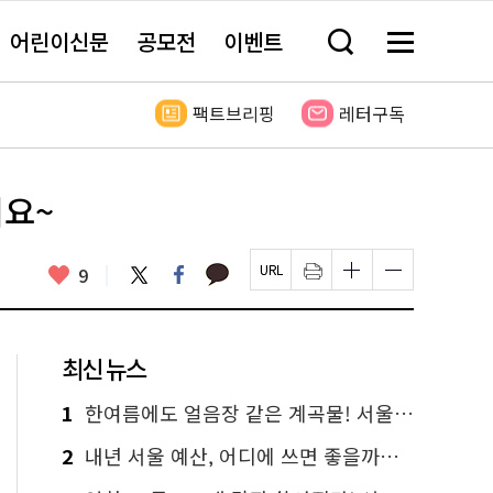
어린이신문
공모전
이벤트
검
메
색
뉴
창
전
열
체
팩트브리핑
레터구독
기
보
기
어요~
카
좋
트
페
9
페
인
글
글
카
위
이
아
이
쇄
자
자
오
터
스
요
지
하
크
크
톡
북
U
기
기
기
R
새
크
작
L
창
게
게
최신 뉴스
복
열
변
변
사
림
경
경
하
하
1
한여름에도 얼음장 같은 계곡물! 서울 '진관사 계곡'이 천국이네~
기
기
2
내년 서울 예산, 어디에 쓰면 좋을까요? 온라인 투표