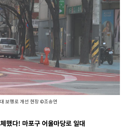
대 보행로 개선 현장 ©조송연
교체했다! 마포구 어울마당로 일대