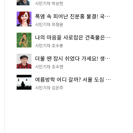
시민기자 박상현
폭염 속 피어난 진분홍 물결! 국립중앙박물관 배롱나무 명소
시민기자 최정윤
나의 마음을 사로잡은 건축물은? '서울시 건축상' 수상작 공개!
시민기자 조수봉
더울 땐 잠시 쉬었다 가세요! 생수 냉장고부터 해피소·무더위쉼터까지
시민기자 조수연
여름방학 어디 갈까? 서울 도심 무료 실내 여행 코스 추천
시민기자 김은주