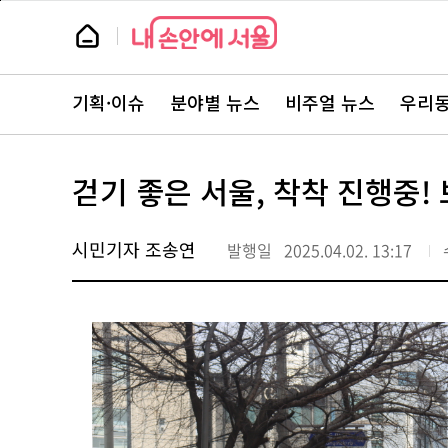
본
페
문
이
뉴
바
지
스
로
상
룸
가
단
뉴
기
으
스
로
기획·이슈
분야별 뉴스
비주얼 뉴스
우리동
주
이
요
동
서
비
스
걷기 좋은 서울, 착착 진행중!
바
로
가
기
시민기자 조송연
발행일
2025.04.02. 13:17