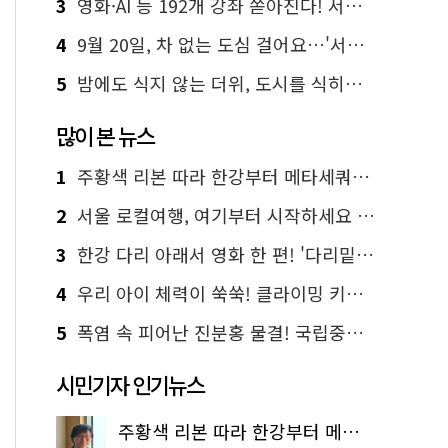
3
영화·AI 등 192개 강좌 쏟아진다! 서울시민대학 선착순 신청
4
9월 20일, 차 없는 도심 걸어요…'서울 걷자 페스티벌' 선착순 5천명
5
밤에도 식지 않는 더위, 도시를 식히는 시원한 해법은?
많이 본 뉴스
1
주황색 리본 따라 한강부터 메타세쿼이아 숲길까지…서울둘레길 15코스
2
서울 로컬여행, 여기부터 시작하세요 '서울에디션25'
3
한강 다리 아래서 영화 한 편! '다리밑 영화관' 무료 상영
4
우리 아이 체력이 쑥쑥! 클라이밍 키즈카페·어린이 체력장
5
폭염 속 피어난 진분홍 물결! 국립중앙박물관 배롱나무 명소
시민기자 인기뉴스
주황색 리본 따라 한강부터 메타세쿼이아 숲길까지…서울둘레길 15코스