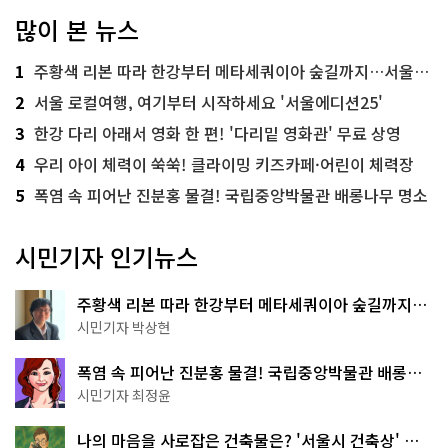
많이 본 뉴스
1
주황색 리본 따라 한강부터 메타세쿼이아 숲길까지…서울둘레길 15코스
2
서울 로컬여행, 여기부터 시작하세요 '서울에디션25'
3
한강 다리 아래서 영화 한 편! '다리밑 영화관' 무료 상영
4
우리 아이 체력이 쑥쑥! 클라이밍 키즈카페·어린이 체력장
5
폭염 속 피어난 진분홍 물결! 국립중앙박물관 배롱나무 명소
시민기자 인기뉴스
주황색 리본 따라 한강부터 메타세쿼이아 숲길까지…
서울둘레길 15코스
시민기자 박상현
폭염 속 피어난 진분홍 물결! 국립중앙박물관 배롱나
무 명소
시민기자 최정윤
나의 마음을 사로잡은 건축물은? '서울시 건축상' 수