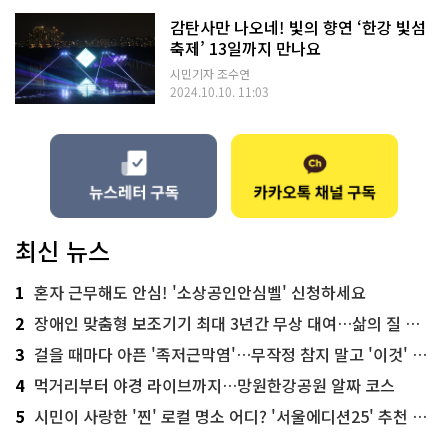
감탄사만 나오네! 빛의 향연 ‘한강 빛섬
축제’ 13일까지 만나요
시민기자 조수연
2024.10.10. 11:03
최신 뉴스
1
혼자 근무해도 안심! '소상공인안심벨' 신청하세요
2
장애인 맞춤형 보조기기 최대 3년간 무상 대여…삶의 질 높인다
3
걸을 때마다 아픈 '족저근막염'…무작정 참지 말고 '이것' 해보세요!
4
먹거리부터 야경 라이브까지…망원한강공원 알짜 코스
5
시민이 사랑한 '찐' 로컬 명소 어디? '서울에디션25' 추천 코스