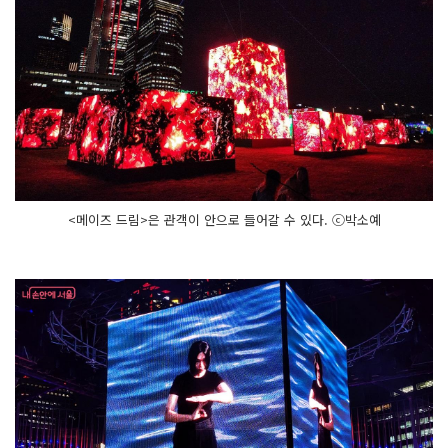
<메이즈 드림>은 관객이 안으로 들어갈 수 있다. ⓒ박소예