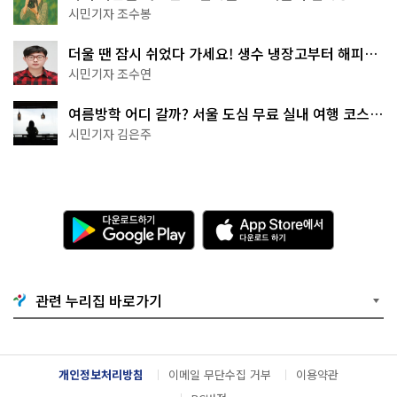
상작 공개!
시민기자 조수봉
더울 땐 잠시 쉬었다 가세요! 생수 냉장고부터 해피소
·무더위쉼터까지
시민기자 조수연
여름방학 어디 갈까? 서울 도심 무료 실내 여행 코스
추천
시민기자 김은주
다
A
운
p
로
p
드
S
하
t
기
o
관련 누리집 바로가기
G
r
o
e
o
에
g
서
l
다
개인정보처리방침
이메일 무단수집 거부
이용약관
e
운