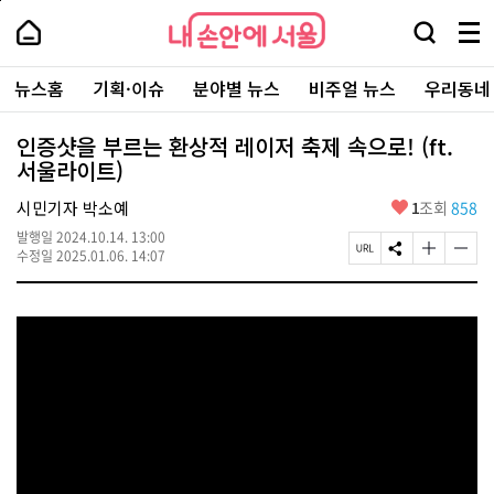
본
페
내
문
이
내
손
검
메
바
지
손
안
색
뉴
로
상
안
주
에
창
전
가
단
에
뉴스홈
기획·이슈
분야별 뉴스
비주얼 뉴스
우리동네
요
서
열
체
기
으
서
서
울
기
보
로
울
비
기
이
-
인증샷을 부르는 환상적 레이저 축제 속으로! (ft.
스
동
서
서울라이트)
바
울
로
시
가
좋
시민기자 박소예
1
조회
858
대
기
아
표
발행일
2024.10.14. 13:00
요
소
페
S
글
글
수정일
2025.01.06. 14:07
통
이
N
자
자
포
지
S
크
크
털
U
공
기
기
R
유
크
작
L
하
게
게
복
기
변
변
사
경
경
하
하
기
기