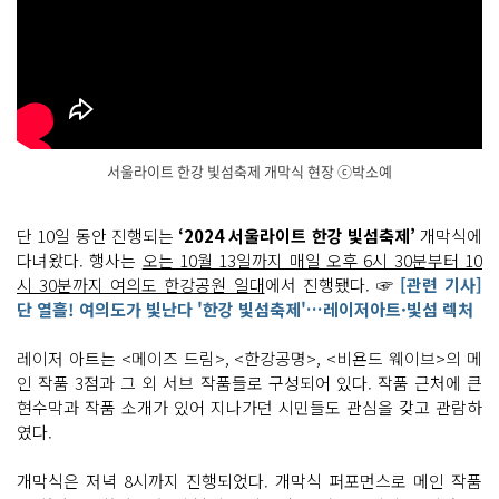
서울라이트 한강 빛섬축제 개막식 현장 ⓒ박소예
단 10일 동안 진행되는
‘2024 서울라이트 한강 빛섬축제’
개막식에
다녀왔다. 행사는
오는 10월 13일까지 매일 오후 6시 30분부터 10
시 30분까지 여의도 한강공원 일대
에서 진행됐다. ☞
[관련 기사]
단 열흘! 여의도가 빛난다 '한강 빛섬축제'…레이저아트·빛섬 렉처
레이저 아트는 <메이즈 드림>, <한강공명>, <비욘드 웨이브>의 메
인 작품 3점과 그 외 서브 작품들로 구성되어 있다. 작품 근처에 큰
현수막과 작품 소개가 있어 지나가던 시민들도 관심을 갖고 관람하
였다.
개막식은 저녁 8시까지 진행되었다. 개막식 퍼포먼스로 메인 작품