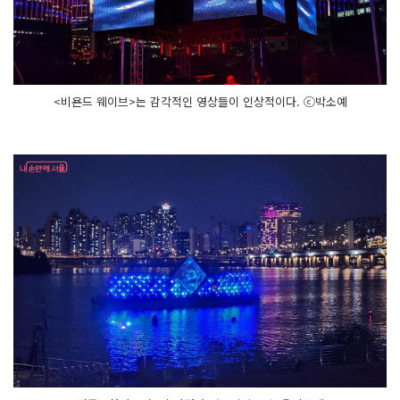
<비욘드 웨이브>는 감각적인 영상들이 인상적이다. ⓒ박소예