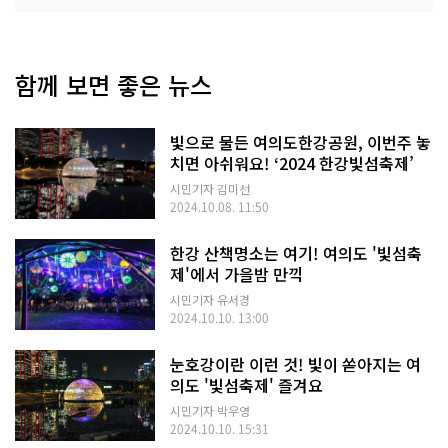
함께 보면 좋은 뉴스
빛으로 물든 여의도한강공원, 이번주 놓
치면 아쉬워요! ‘2024 한강빛섬축제’
시민기자 김미선
2024.10.08. 11:50
한강 산책명소는 여기! 여의도 '빛섬축
제'에서 가을밤 만끽
시민기자 유서경
2024.10.10. 13:00
눈호강이란 이런 것! 빛이 쏟아지는 여
의도 '빛섬축제' 즐겨요
시민기자 박우영
2024.10.10. 15:31