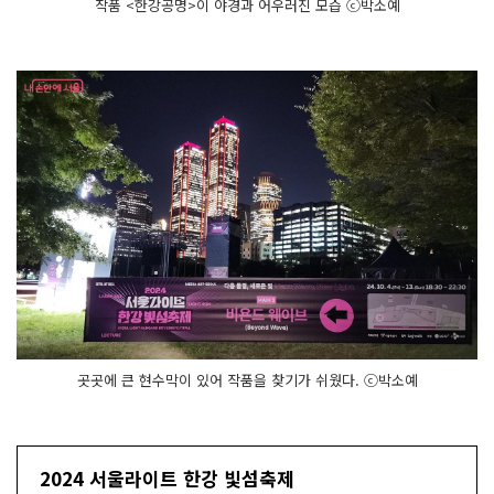
작품 <한강공명>이 야경과 어우러진 모습 ⓒ박소예
곳곳에 큰 현수막이 있어 작품을 찾기가 쉬웠다. ⓒ박소예
2024 서울라이트 한강 빛섬축제