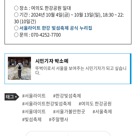
○ 장소 : 여의도 한강공원 일대
○ 기간 : 2024년 10월 4일(금) ~ 10월 13일(일), 18:30 ~ 22:
30 (10일간)
○
서울라이트 한강 빛섬축제 공식 누리집
○ 문의 : 070-4252-7700
기
시민기자 박소예
사
뚜벅이로서 서울을 보여주는 시민기자가 되고 싶습니
작
다.
성
자
프
로
기
필
태
#서울라이트
#한강빛섬축제
사
그
관
#서울라이트한강빛섬축제
#여의도 한강공원
련
#서울데이트
#서울가볼만한곳
#서울축제
태
그
#빛섬축제
#주말행사