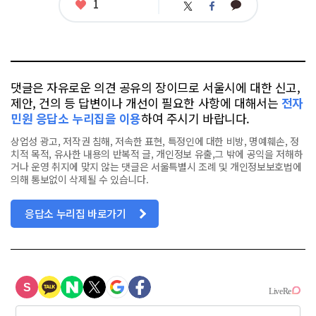
좋
1
카
트
페
아
카
위
이
요
오
터
스
톡
북
댓글은 자유로운 의견 공유의 장이므로 서울시에 대한 신고,
제안, 건의 등 답변이나 개선이 필요한 사항에 대해서는
전자
민원 응답소 누리집을 이용
하여 주시기 바랍니다.
상업성 광고, 저작권 침해, 저속한 표현, 특정인에 대한 비방, 명예훼손, 정
치적 목적, 유사한 내용의 반복적 글, 개인정보 유출,그 밖에 공익을 저해하
거나 운영 취지에 맞지 않는 댓글은 서울특별시 조례 및 개인정보보호법에
의해 통보없이 삭제될 수 있습니다.
응답소 누리집 바로가기