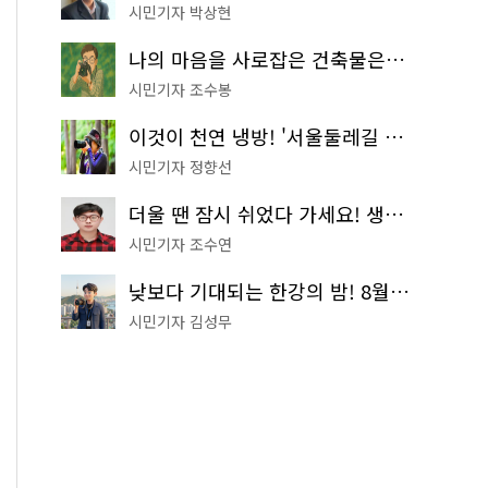
시민기자 박상현
나의 마음을 사로잡은 건축물은? '서울시 건축상' 수상작 공개!
시민기자 조수봉
이것이 천연 냉방! '서울둘레길 9코스'로 숲속 피서 떠나볼까
시민기자 정향선
더울 땐 잠시 쉬었다 가세요! 생수 냉장고부터 해피소·무더위쉼터까지
시민기자 조수연
낮보다 기대되는 한강의 밤! 8월 한정 무료 '한강 밤핑' 예약은?
시민기자 김성무