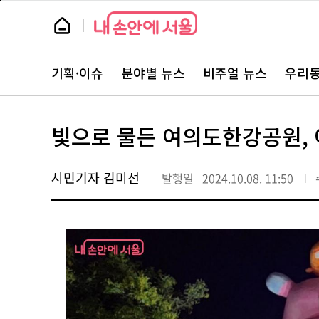
본
페
문
이
뉴
바
지
스
로
상
룸
가
단
뉴
기
으
스
로
기획·이슈
분야별 뉴스
비주얼 뉴스
우리동
주
이
요
동
서
비
스
빛으로 물든 여의도한강공원, 이
바
로
가
기
시민기자 김미선
발행일
2024.10.08. 11:50