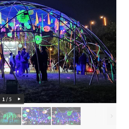
1
/
5