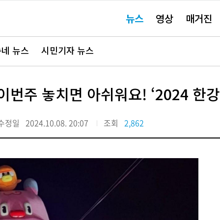
주
뉴스
영상
매거진
요
서
비
스
바
네 뉴스
시민기자 뉴스
로
가
기"
번주 놓치면 아쉬워요! ‘2024 한
수정일
2024.10.08. 20:07
조회
2,862