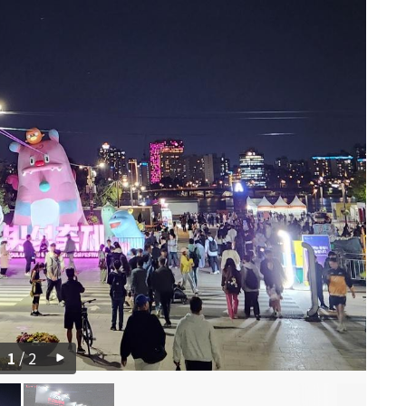
1
/
2