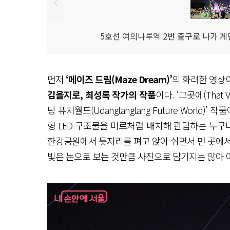
5호선 여의나루역 2번 출구로 나가 계
먼저
‘메이즈 드림(Maze Dream)’
의 화려한 영상이
김을지로, 최성록 작가의 작품
이다. ‘그곳에(That Ve
탕 퓨처월드(Udangtangtang Future Worl
형 LED 구조물을 미로처럼 배치해 관람하는 누구
한강공원에서 돗자리를 펴고 앉아 쉬면서 먼 곳에서
빛은 눈으로 보는 것만큼 사진으로 담기지는 않아 