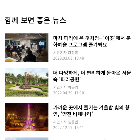
함께 보면 좋은 뉴스
마치 파리에 온 것처럼~ '이곳'에서 문
화예술 프로그램 즐겨봐요
시민기자 김진흥
2023.03.03. 10:48
더 다양하게, 더 편리하게 돌아온 서울
속 '파리공원'
시민기자 박은영
2022.04.29. 11:10
가까운 곳에서 즐기는 겨울밤 빛의 향
연, '양천 비체나라'
시민기자 임중빈
2022.12.19. 15:11