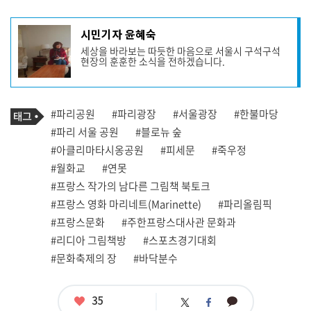
기
시민기자 윤혜숙
사
세상을 바라보는 따듯한 마음으로 서울시 구석구석
작
현장의 훈훈한 소식을 전하겠습니다.
성
자
프
로
기
필
태
#파리공원
#파리광장
#서울광장
#한불마당
사
그
관
#파리 서울 공원
#블로뉴 숲
련
#아클리마타시옹공원
#피세문
#죽우정
태
그
#월화교
#연못
#프랑스 작가의 남다른 그림책 북토크
#프랑스 영화 마리네트(Marinette)
#파리올림픽
#프랑스문화
#주한프랑스대사관 문화과
#리디아 그림책방
#스포츠경기대회
#문화축제의 장
#바닥분수
좋
35
카
트
페
아