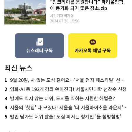
"팀코리아를 응원합니다" 파리올림픽
에 동기화 되기 좋은 장소.zip
시민기자 박지영
2024.07.30. 15:56
최신 뉴스
1
9월 20일, 차 없는 도심 걸어요…'서울 걷자 페스티벌' 선착순 5천명
2
영화·AI 등 192개 강좌 쏟아진다! 서울시민대학 선착순 신청
3
밤에도 식지 않는 더위, 도시를 식히는 시원한 해법은?
4
서울의 '핫템' 다 모였다! 서울숲 '더 서울마이소울 라운지' 오픈
5
발만 담가도 더위 탈출! 도심 피서는 청계천 '물 첨벙첨벙'