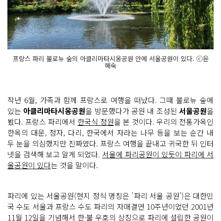
프랑스 파리 불로뉴 숲의 아클리마타시옹공원 안에 서울공원이 있다. ⓒ윤
혜숙
작년 6월, 가족과 함께 프랑스로 여행을 떠났다. 그때 불로뉴 숲에
있는
아클리마타시옹공원
을 방문했다가 공원 내 조성된
서울공원
을
봤다. 프랑스 파리에서
한국식 정원
을 본 것이다. 우리의 전통가옥인
한옥의 대문, 정자, 다리, 한국에서 자라는 나무 등을 보는 순간 내
두 눈을 의심했지만 진짜였다. 프랑스 여행을 끝내고 귀국한 뒤 인터
넷을 검색해 보고 알게 되었다.
서울에 파리공원이 있듯이 파리에 서
울공원이 있다
는 것을 말이다.
파리에 있는 서울공원(현지 정식 명칭은 '파리 서울 공원')은 대한민
국 수도 서울과 프랑스 수도 파리의 자매결연 10주년이었던 2001년
11월 12일을 기념해서
한·불 우호의 상징
으로 파리에 설립한 공원이