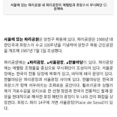
서울에 있는 파리공원 내 파리광장의 에펠탑과 프랑스식 무늬화단 ⓒ
윤혜숙
서울에 있는 파리공원
은 양천구 목동에 있다. 파리공원은 1986년 대
한민국과 프랑스의 수교 100주년을 기념하여 양천구 목동 근린공원
을 개조해 1987년 7월 1일 조성했다.
파리공원에는 ▴
파리광장
, ▴
서울광장
, ▴
한불마당
이 있다. 파리광장
에는 에펠탑 조형물을 중심으로 무늬화단이 조성되어 있다. 서울광
장에는 한국의 전통 담장에 벽화가 있고, 바닥에 태극 문양이 있다.
한불마당은 파리광장과 서울광장 사이에 있다. 한불마당은 한국과
프랑스가 함께 어우러지는 조화로운 공간이다. 튈르리궁과 샹젤리
제의 가로수길을 모티브로 한 선형 정원과 한국의 전통적인 팔괘 문
양을 현대적으로 해석한 포장 패턴의 광장이 두 나라 간의 화합을 상
징한다. 프랑스 파리 14구에 가면 서울광장(Place de Seoul)이 있
다.