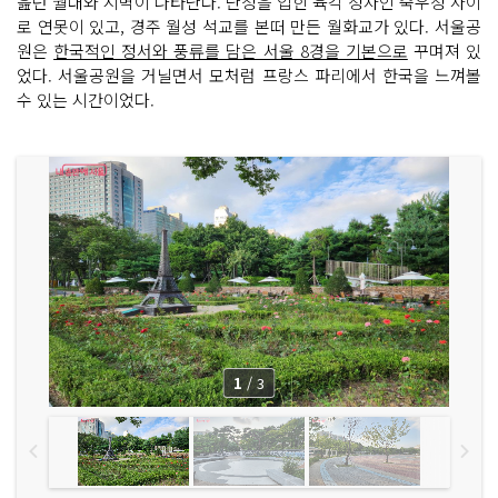
읊던 월대와 시벽이 나타난다. 단청을 입힌 육각 정자인 죽우정 사이
로 연못이 있고, 경주 월성 석교를 본떠 만든 월화교가 있다. 서울공
원은
한국적인 정서와 풍류를 담은 서울 8경을 기본으로
꾸며져 있
었다. 서울공원을 거닐면서 모처럼 프랑스 파리에서 한국을 느껴볼
수 있는 시간이었다.
1
/
3