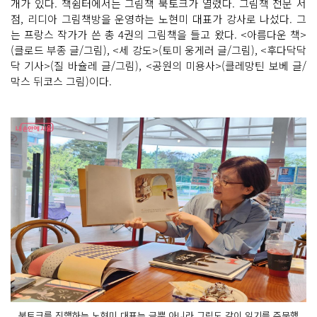
개가 있다. 책쉼터에서는 그림책 북토크가 열렸다. 그림책 전문 서
점, 리디아 그림책방을 운영하는 노현미 대표가 강사로 나섰다. 그
는 프랑스 작가가 쓴 총 4권의 그림책을 들고 왔다. <아름다운 책>
(클로드 부종 글/그림), <세 강도>(토미 웅게러 글/그림), <후다닥닥
닥 기사>(질 바슐레 글/그림), <공원의 미용사>(클레망틴 보베 글/
막스 뒤코스 그림)이다.
북토크를 진행하는 노현미 대표는 글뿐 아니라 그림도 같이 읽기를 주문했