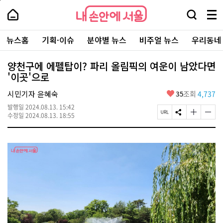
본
페
내
문
이
내
손
검
메
바
지
손
안
색
뉴
로
상
안
주
에
창
전
가
단
에
뉴스홈
기획·이슈
분야별 뉴스
비주얼 뉴스
우리동네
요
서
열
체
기
으
서
서
울
기
보
로
울
비
기
이
-
양천구에 에펠탑이? 파리 올림픽의 여운이 남았다면
스
동
서
'이곳'으로
바
울
로
시
가
좋
시민기자 윤혜숙
35
조회
4,737
대
기
아
표
발행일
2024.08.13. 15:42
요
소
페
S
글
글
수정일
2024.08.13. 18:55
통
이
N
자
자
포
지
S
크
크
털
U
공
기
기
R
유
크
작
L
하
게
게
복
기
변
변
사
경
경
하
하
기
기