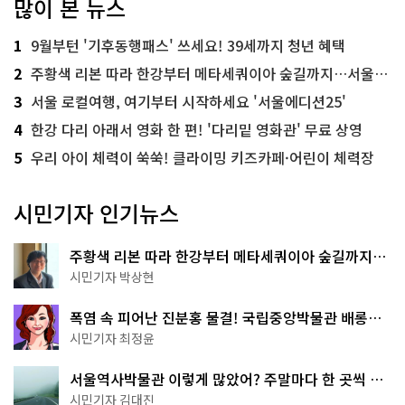
많이 본 뉴스
1
9월부턴 '기후동행패스' 쓰세요! 39세까지 청년 혜택
2
주황색 리본 따라 한강부터 메타세쿼이아 숲길까지…서울둘레길 15코스
3
서울 로컬여행, 여기부터 시작하세요 '서울에디션25'
4
한강 다리 아래서 영화 한 편! '다리밑 영화관' 무료 상영
5
우리 아이 체력이 쑥쑥! 클라이밍 키즈카페·어린이 체력장
시민기자 인기뉴스
주황색 리본 따라 한강부터 메타세쿼이아 숲길까지…
서울둘레길 15코스
시민기자 박상현
폭염 속 피어난 진분홍 물결! 국립중앙박물관 배롱나
무 명소
시민기자 최정윤
서울역사박물관 이렇게 많았어? 주말마다 한 곳씩 떠
나는 역사 산책
시민기자 김대진