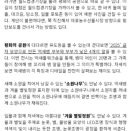
라가면 월드컵경기장을 둘러 평화의 공원으로 바로 갈 수 있다. 이
길의 장점은 월드컵경기장을 가까이서 볼 수 있고, 한 바퀴 돌며 일
출, 데크길, 담소정, 일몰 포토존 등이 있어 예쁜 사진을 건질 수 있
다. 계단이 불편하다면, 쭉 직진해서 마포농수산물시장 방향으로 횡
단보도를 건너서 가는 방법도 있다.
평화의 공원
에 다다르면 유도등을 볼 수 있는데 걷다보면
‘2025’ 글
자 모양으로 만든 억새뱀 부부와 부부가 낳은 4개의 알
을 볼 수 있
다. 이번 전시는 억새풀워크숍을 통해, 뱀띠 어린이 20명과 그 가족
들이 참여해 뱀 꼬리와 뱀 알을 만들어 그 의미가 특별하다. 자세히
보면 억새뱀의 각 특징과 디테일을 찬찬히 살펴보는 재미도 있다.
새해 소원을 적어서 남길 수 있는
‘소원나무’
도 만날 수 있다. 억새뱀
과 겨울 별빛정원 표지판 뒤에 있는 소원바구니에서 소원지를 꺼내
펜으로 소원을 적어 소원나무에 매듭지어 걸면 반짝이는 조명과 함
께 소원나무가 채워진다.
일몰과 함께 저녁에는 아름다운
‘겨울 별빛정원’
도 만날 수 있다. 겨
울과 별빛을 주제로 눈꽃, 별, 물방울 모양의 LED조명 장식과 형형
색색의 빛이 내리는 듯한 조명, 눈꽃조명이 광장을 환하게 비춘다.