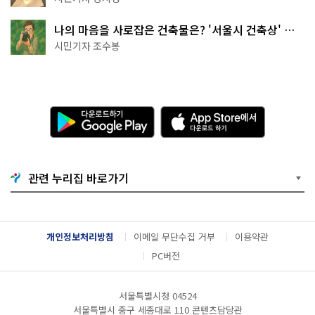
나의 마음을 사로잡은 건축물은? '서울시 건축상' 수
상작 공개!
시민기자 조수봉
다
A
운
p
로
p
드
S
하
t
기
o
관련 누리집 바로가기
G
r
o
e
o
에
g
서
l
다
개인정보처리방침
이메일 무단수집 거부
이용약관
e
운
P
로
PC버전
l
드
a
하
y
기
서울특별시청 04524
서울특별시 중구 세종대로 110 콘텐츠담당관