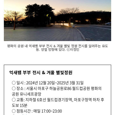
평화의 공원 내 억새뱀 부부 전시 & 겨울 별빛 정원 전시를 알려주는 유도
등. 양옆 방향에 있다. ⓒ이정민
억새뱀 부부 전시 & 겨울 별빛정원
○ 일시 : 2024년 12월 20일~2025년 3월 31일
○ 장소 : 서울시 마포구 하늘공원로86 월드컵공원 평화의
공원 유니세프광장
○ 교통: 지하철 6호선 월드컵경기장역, 마포구청역 하차 후
도보 15분
○ 점등시간 : 매일 17:00~23:00