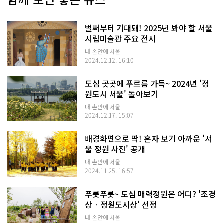
벌써부터 기대돼! 2025년 봐야 할 서울
시립미술관 주요 전시
내 손안에 서울
2024.12.12. 16:10
도심 곳곳에 푸르름 가득~ 2024년 '정
원도시 서울' 돌아보기
내 손안에 서울
2024.12.17. 15:07
배경화면으로 딱! 혼자 보기 아까운 '서
울 정원 사진' 공개
내 손안에 서울
2024.11.25. 16:57
푸릇푸릇~ 도심 매력정원은 어디? '조경
상‧정원도시상' 선정
내 손안에 서울