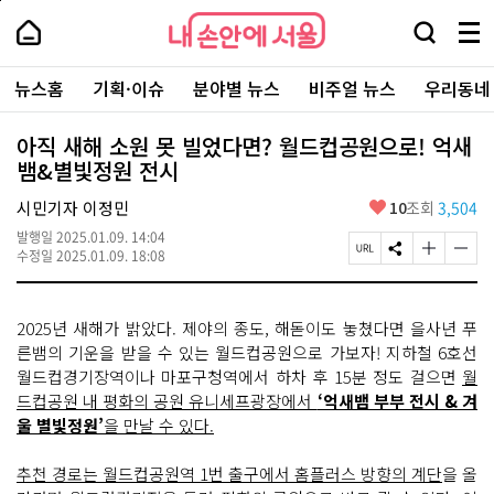
본
페
내
문
이
내
손
검
메
바
지
손
안
색
뉴
로
상
안
주
에
창
전
가
단
에
뉴스홈
기획·이슈
분야별 뉴스
비주얼 뉴스
우리동네
요
서
열
체
기
으
서
서
울
기
보
로
울
비
기
이
-
아직 새해 소원 못 빌었다면? 월드컵공원으로! 억새
스
동
서
뱀&별빛정원 전시
바
울
로
시
가
좋
시민기자 이정민
10
조회
3,504
대
기
아
표
발행일
2025.01.09. 14:04
요
소
페
S
글
글
수정일
2025.01.09. 18:08
통
이
N
자
자
포
지
S
크
크
털
U
공
기
기
2025년 새해가 밝았다. 제야의 종도, 해돋이도 놓쳤다면 을사년 푸
R
유
크
작
L
하
게
게
른뱀의 기운을 받을 수 있는 월드컵공원으로 가보자! 지하철 6호선
복
기
변
변
월드컵경기장역이나 마포구청역에서 하차 후 15분 정도 걸으면
월
사
경
경
드컵공원 내 평화의 공원 유니세프광장에서
‘억새뱀 부부 전시 & 겨
하
하
기
기
울 별빛정원’
을 만날 수 있다.
추천 경로는 월드컵공원역 1번 출구에서 홈플러스 방향의 계단
을 올