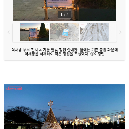
1
/
3
억새뱀 부부 전시 & 겨울 별빛 정원 안내판. 옆에는 기존 공원 화분에
억새등을 식재하여 작은 정원을 조성했다. ⓒ이정민