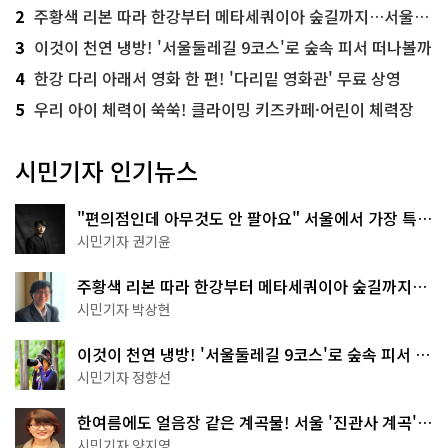
2
주황색 리본 따라 한강부터 메타세쿼이아 숲길까지…서울둘레길 15코스
3
이것이 천연 냉방! '서울둘레길 9코스'로 숲속 피서 떠나볼까
4
한강 다리 아래서 영화 한 편! '다리밑 영화관' 무료 상영
5
우리 아이 체력이 쑥쑥! 클라이밍 키즈카페·어린이 체력장
시민기자 인기뉴스
"편의점인데 아무것도 안 팔아요" 서울에서 가장 특별
한 편의점의 정체
시민기자 권기윤
주황색 리본 따라 한강부터 메타세쿼이아 숲길까지…
서울둘레길 15코스
시민기자 박상현
이것이 천연 냉방! '서울둘레길 9코스'로 숲속 피서 떠
나볼까
시민기자 정향선
한여름에도 얼음장 같은 계곡물! 서울 '진관사 계곡'이
천국이네~
시민기자 양지영