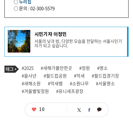
○
누리집
○ 문의 : 02-300-5579
기
시민기자 이정민
사
서울의 낮과 밤, 다양한 모습을 전달하는 서울시민기
작
자가 되고 싶습니다.
성
자
프
로
기
필
태
#2025
#새해가볼만한곳
#정원
#명소
사
그
관
#을사년
#월드컵공원
#억새
#월드컵경기장
련
#새해소원
#억새뱀
#소원나무
#서울명소
태
그
#겨울별빛정원
#유니세프광장
좋
10
카
트
페
아
카
위
이
요
오
터
스
톡
북