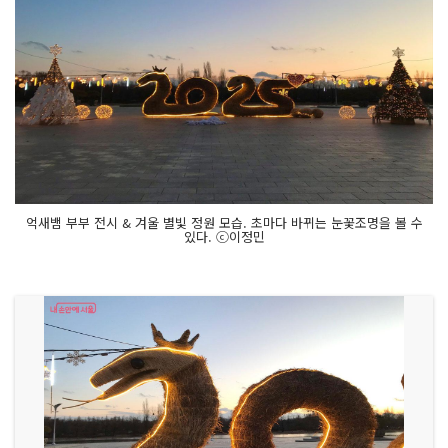
억새뱀 부부 전시 & 겨울 별빛 정원 모습. 초마다 바뀌는 눈꽃조명을 볼 수
있다. ⓒ이정민