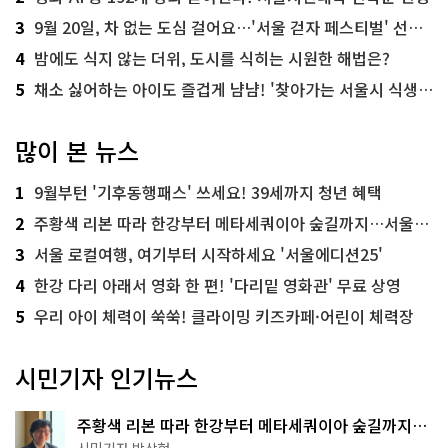
3
9월 20일, 차 없는 도심 걸어요…'서울 걷자 페스티벌' 선착순 5천명
4
밤에도 식지 않는 더위, 도시를 식히는 시원한 해법은?
5
채소 싫어하는 아이도 즐겁게 냠냠! '찾아가는 서울시 식생활 교육' 현장
많이 본 뉴스
1
9월부턴 '기후동행패스' 쓰세요! 39세까지 청년 혜택
2
주황색 리본 따라 한강부터 메타세쿼이아 숲길까지…서울둘레길 15코스
3
서울 로컬여행, 여기부터 시작하세요 '서울에디션25'
4
한강 다리 아래서 영화 한 편! '다리밑 영화관' 무료 상영
5
우리 아이 체력이 쑥쑥! 클라이밍 키즈카페·어린이 체력장
시민기자 인기뉴스
주황색 리본 따라 한강부터 메타세쿼이아 숲길까지…
서울둘레길 15코스
시민기자 박상현