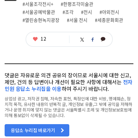
그
관
#서울조각전시+
#한평조각미술관
련
#서울공예박물관
#조각
#전시
#야외전시
태
그
#열린송현녹지광장
#서울 전시
#세종문화회관
좋
12
카
트
페
아
카
위
이
요
오
터
스
톡
북
댓글은 자유로운 의견 공유의 장이므로 서울시에 대한 신고,
제안, 건의 등 답변이나 개선이 필요한 사항에 대해서는
전자
민원 응답소 누리집을 이용
하여 주시기 바랍니다.
상업성 광고, 저작권 침해, 저속한 표현, 특정인에 대한 비방, 명예훼손, 정
치적 목적, 유사한 내용의 반복적 글, 개인정보 유출,그 밖에 공익을 저해하
거나 운영 취지에 맞지 않는 댓글은 서울특별시 조례 및 개인정보보호법에
의해 통보없이 삭제될 수 있습니다.
응답소 누리집 바로가기