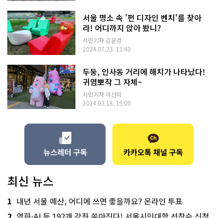
서울 명소 속 '펀 디자인 벤치'를 찾아
라! 어디까지 앉아 봤니?
시민기자 김윤경
2024.07.23. 13:40
두둥, 인사동 거리에 해치가 나타났다!
귀염뽀작 그 자체~
시민기자 이선미
2024.03.18. 15:00
최신 뉴스
1
내년 서울 예산, 어디에 쓰면 좋을까요? 온라인 투표
2
영화·AI 등 192개 강좌 쏟아진다! 서울시민대학 선착순 신청