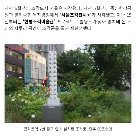
지난 6월부터 조각도시 서울은 시작됐다. 지난 5월부터 뚝섬한강공
원과 열린송현 녹지광장에서
‘서울조각전시+’
가 시작됐고, 지난 15
일부터는
‘한평조각미술관'
프로젝트로 활용도가 낮아 방치돼 온 도
심의 자투리 공간이 조각품을 통해 재탄생했다.
광화문역 7번 출구 앞에 설치된 조각품, 단추 ⓒ조송연