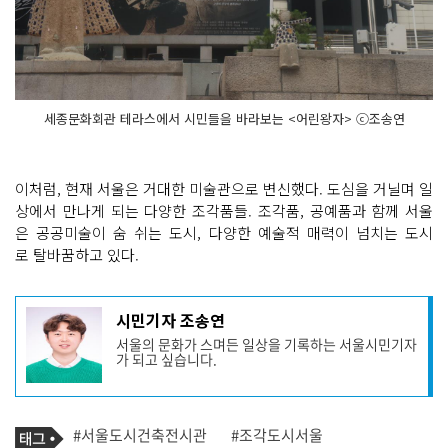
세종문화회관 테라스에서 시민들을 바라보는 <어린왕자> ⓒ조송연
이처럼, 현재 서울은 거대한 미술관으로 변신했다. 도심을 거닐며 일
상에서 만나게 되는 다양한 조각품들. 조각품, 공예품과 함께 서울
은 공공미술이 숨 쉬는 도시, 다양한 예술적 매력이 넘치는 도시
로 탈바꿈하고 있다.
기
시민기자 조송연
사
서울의 문화가 스며든 일상을 기록하는 서울시민기자
작
가 되고 싶습니다.
성
자
프
로
기
필
태
#서울도시건축전시관
#조각도시서울
사