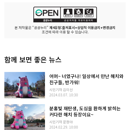
본 저작물은 "공공누리"
제4유형:출처표시+상업적 이용금지+변경금지
조건에 따라 이용 할 수 있습니다.
함께 보면 좋은 뉴스
어머~ 너였구나! 일상에서 만난 해치와
친구들, 반가워!
시민기자 김미선
2024.03.07. 10:30
분홍빛 재탄생, 도심을 환하게 밝히는
커다란 해치 등장이요~
시민기자 문청야
2024.02.29. 10:00