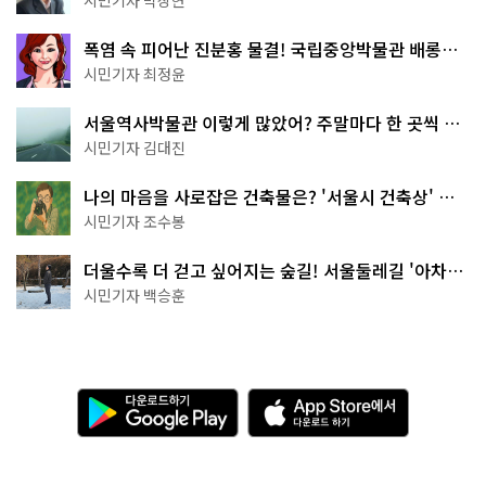
폭염 속 피어난 진분홍 물결! 국립중앙박물관 배롱나
무 명소
시민기자 최정윤
서울역사박물관 이렇게 많았어? 주말마다 한 곳씩 떠
나는 역사 산책
시민기자 김대진
나의 마음을 사로잡은 건축물은? '서울시 건축상' 수
상작 공개!
시민기자 조수봉
더울수록 더 걷고 싶어지는 숲길! 서울둘레길 '아차산
코스'
시민기자 백승훈
다
A
운
p
로
p
드
S
하
t