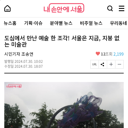
본
페
내
문
이
내
손
검
메
바
지
손
안
색
뉴
로
상
안
주
에
창
전
가
단
에
뉴스홈
기획·이슈
분야별 뉴스
비주얼 뉴스
우리동네
요
서
열
체
기
으
서
서
울
기
보
로
울
비
기
이
-
도심에서 만난 예술 한 조각! 서울은 지금, 지붕 없
스
동
서
는 미술관
바
울
로
시
가
좋
시민기자 조송연
12
조회
2,199
대
기
아
표
발행일
2024.07.30. 10:02
요
소
페
S
글
글
수정일
2024.07.30. 18:07
통
이
N
자
자
포
지
S
크
크
털
U
공
기
기
R
유
크
작
L
하
게
게
복
기
변
변
사
경
경
하
하
기
기