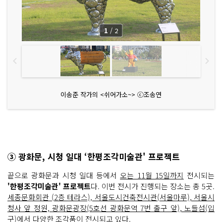
1
/
2
이송준 작가의 <쉬어가소~> ⓒ조송연
③ 광화문, 시청 일대 ‘한평조각미술관' 프로젝트
끝으로 광화문과 시청 일대 등에서
오는 11월 15일까지
전시되는
'한평조각미술관' 프로젝트
다. 이번 전시가 진행되는 장소는 총 5곳.
세종문화회관 (2층 테라스), 서울도시건축전시관(서울마루), 서울시
청사 앞 정원, 광화문광장(5호선 광화문역 7번 출구 앞), 노들섬(입
구)
에서 다양한 조각품이 전시되고 있다.