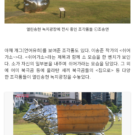
열린송현 녹지광장에 전시 중인 조각품들 ⓒ조송연
아재 개그(언어유희)를 보여준 조각품도 있다. 이송준 작가의 <쉬어
가소~>다. <쉬어가소>라는 제목과 함께 소 모습을 한 벤치가 보인
다. 소가 자신의 일부분을 내주며 쉬어가라는 모습을 담았다. 그 외
에 어미 북극곰 등에 올라탄 새끼 북극곰들의 <집으로> 등 다양
한 조각품들이 열린송현 녹지광장을 수놓았다.