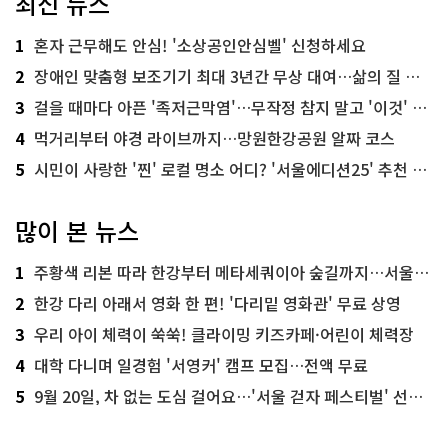
최신 뉴스
1
혼자 근무해도 안심! '소상공인안심벨' 신청하세요
2
장애인 맞춤형 보조기기 최대 3년간 무상 대여…삶의 질 높인다
3
걸을 때마다 아픈 '족저근막염'…무작정 참지 말고 '이것' 해보세요!
4
먹거리부터 야경 라이브까지…망원한강공원 알짜 코스
5
시민이 사랑한 '찐' 로컬 명소 어디? '서울에디션25' 추천 코스
많이 본 뉴스
1
주황색 리본 따라 한강부터 메타세쿼이아 숲길까지…서울둘레길 15코스
2
한강 다리 아래서 영화 한 편! '다리밑 영화관' 무료 상영
3
우리 아이 체력이 쑥쑥! 클라이밍 키즈카페·어린이 체력장
4
대학 다니며 일경험 '서영커' 캠프 모집…전액 무료
5
9월 20일, 차 없는 도심 걸어요…'서울 걷자 페스티벌' 선착순 5천명