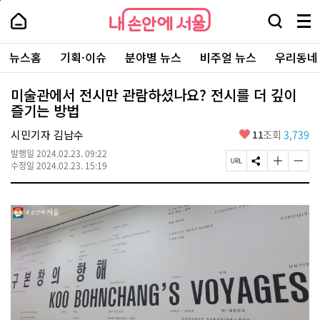
본
페
내
문
이
내
손
검
메
바
지
손
안
색
뉴
로
상
안
주
에
창
전
가
단
에
뉴스홈
기획·이슈
분야별 뉴스
비주얼 뉴스
우리동네
요
서
열
체
기
으
서
서
울
기
보
로
울
비
기
이
-
미술관에서 전시만 관람하셨나요? 전시를 더 깊이
스
동
서
즐기는 방법
바
울
로
시
가
좋
시민기자 김남수
11
조회
3,739
대
기
아
표
발행일
2024.02.23. 09:22
요
소
페
S
글
글
수정일
2024.02.23. 15:19
통
이
N
자
자
포
지
S
크
크
털
U
공
기
기
R
유
크
작
L
하
게
게
복
기
변
변
사
경
경
하
하
기
기