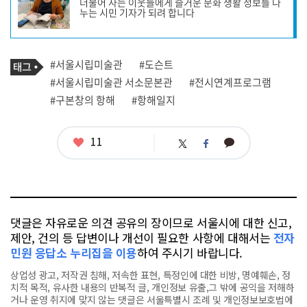
더불어 사는 이웃들에게 즐거운 문화 생활 정보를 나
작
누는 시민 기자가 되려 합니다
성
자
프
로
기
필
태
#서울시립미술관
#도슨트
사
그
관
#서울시립미술관 서소문본관
#전시연계프로그램
련
#구본창의 항해
#항해일지
태
그
좋
11
카
트
페
아
카
위
이
요
오
터
스
톡
북
댓글은 자유로운 의견 공유의 장이므로 서울시에 대한 신고,
제안, 건의 등 답변이나 개선이 필요한 사항에 대해서는
전자
민원 응답소 누리집을 이용
하여 주시기 바랍니다.
상업성 광고, 저작권 침해, 저속한 표현, 특정인에 대한 비방, 명예훼손, 정
치적 목적, 유사한 내용의 반복적 글, 개인정보 유출,그 밖에 공익을 저해하
거나 운영 취지에 맞지 않는 댓글은 서울특별시 조례 및 개인정보보호법에