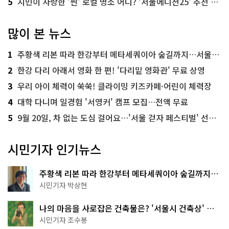
5
시민이 사랑한 '찐' 로컬 명소 어디? '서울에디션25' 추천 코스
많이 본 뉴스
1
주황색 리본 따라 한강부터 메타세쿼이아 숲길까지…서울둘레길 15코스
2
한강 다리 아래서 영화 한 편! '다리밑 영화관' 무료 상영
3
우리 아이 체력이 쑥쑥! 클라이밍 키즈카페·어린이 체력장
4
대학 다니며 일경험 '서영커' 캠프 모집…전액 무료
5
9월 20일, 차 없는 도심 걸어요…'서울 걷자 페스티벌' 선착순 5천명
시민기자 인기뉴스
주황색 리본 따라 한강부터 메타세쿼이아 숲길까지…
서울둘레길 15코스
시민기자 박상현
나의 마음을 사로잡은 건축물은? '서울시 건축상' 수
상작 공개!
시민기자 조수봉