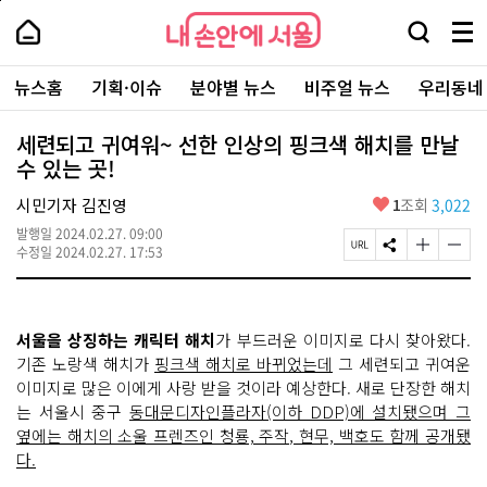
본
페
내
문
이
내
손
검
메
바
지
손
안
색
뉴
로
상
안
주
에
창
전
가
단
에
뉴스홈
기획·이슈
분야별 뉴스
비주얼 뉴스
우리동네
요
서
열
체
기
으
서
서
울
기
보
로
울
비
기
이
-
세련되고 귀여워~ 선한 인상의 핑크색 해치를 만날
스
동
서
수 있는 곳!
바
울
로
시
가
좋
시민기자 김진영
1
조회
3,022
대
기
아
표
발행일
2024.02.27. 09:00
요
소
페
S
글
글
수정일
2024.02.27. 17:53
통
이
N
자
자
포
지
S
크
크
털
U
공
기
기
R
유
크
작
서울을 상징하는 캐릭터 해치
가 부드러운 이미지로 다시 찾아왔다.
L
하
게
게
복
기
변
변
기존 노랑색 해치가
핑크색 해치로 바뀌었는데
그 세련되고 귀여운
사
경
경
이미지로 많은 이에게 사랑 받을 것이라 예상한다. 새로 단장한 해치
하
하
는 서울시 중구
동대문디자인플라자(이하 DDP)에 설치됐으며 그
기
기
옆에는 해치의 소울 프렌즈인 청룡, 주작, 현무, 백호도 함께 공개됐
다.