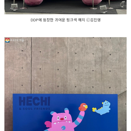
DDP에 등장한 귀여운 핑크색 해치 ⓒ김진영