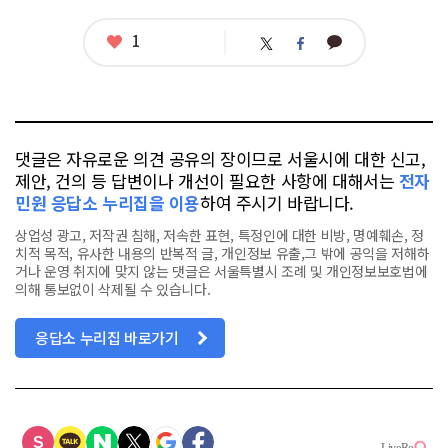
그
좋
1
카
트
페
아
카
위
이
요
오
터
스
톡
북
댓글은 자유로운 의견 공유의 장이므로 서울시에 대한 신고,
제안, 건의 등 답변이나 개선이 필요한 사항에 대해서는
전자
민원 응답소 누리집을 이용
하여 주시기 바랍니다.
상업성 광고, 저작권 침해, 저속한 표현, 특정인에 대한 비방, 명예훼손, 정
치적 목적, 유사한 내용의 반복적 글, 개인정보 유출,그 밖에 공익을 저해하
거나 운영 취지에 맞지 않는 댓글은 서울특별시 조례 및 개인정보보호법에
의해 통보없이 삭제될 수 있습니다.
응답소 누리집 바로가기