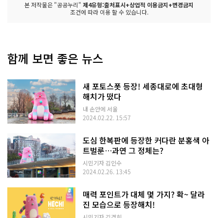
본 저작물은 "공공누리"
제4유형:출처표시+상업적 이용금지+변경금지
조건에 따라 이용 할 수 있습니다.
함께 보면 좋은 뉴스
새 포토스폿 등장! 세종대로에 초대형
해치가 떴다
내 손안에 서울
2024.02.22. 15:57
도심 한복판에 등장한 커다란 분홍색 아
트벌룬…과연 그 정체는?
시민기자 김인수
2024.02.26. 13:45
매력 포인트가 대체 몇 가지? 확~ 달라
진 모습으로 등장해치!
시민기자 김경희