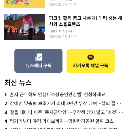
2024.02.20. 09:40
핑크빛 활력 품고 새롭게! 매력 뿜는 해
치와 소울프렌즈
시민기자 정향선
2024.02.16. 10:00
최신 뉴스
1
혼자 근무해도 안심! '소상공인안심벨' 신청하세요
2
장애인 맞춤형 보조기기 최대 3년간 무상 대여…삶의 질 높인다
3
걸을 때마다 아픈 '족저근막염'…무작정 참지 말고 '이것' 해보세요!
4
먹거리부터 야경 라이브까지…망원한강공원 알짜 코스