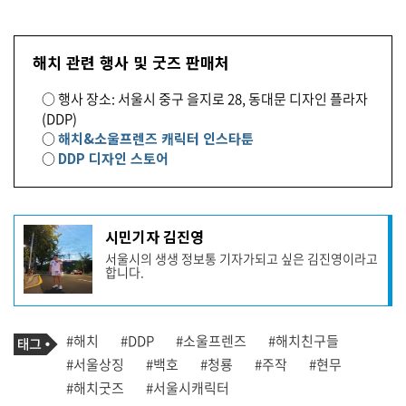
해치 관련 행사 및 굿즈 판매처
○ 행사 장소: 서울시 중구 을지로 28, 동대문 디자인 플라자
(DDP)
○
해치&소울프렌즈 캐릭터 인스타툰
○
DDP 디자인 스토어
기
시민기자 김진영
사
서울시의 생생 정보통 기자가되고 싶은 김진영이라고
작
합니다.
성
자
프
로
기
필
태
#해치
#DDP
#소울프렌즈
#해치친구들
사
그
관
#서울상징
#백호
#청룡
#주작
#현무
련
#해치굿즈
#서울시캐릭터
태