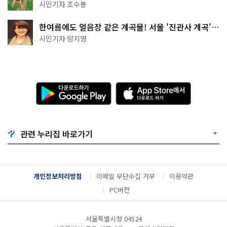
상작 공개!
시민기자 조수봉
한여름에도 얼음장 같은 계곡물! 서울 '진관사 계곡'이
천국이네~
시민기자 양지영
다
A
운
p
로
p
드
S
하
t
기
o
관련 누리집 바로가기
G
r
o
e
o
에
g
서
l
다
개인정보처리방침
이메일 무단수집 거부
이용약관
e
운
P
로
PC버전
l
드
a
하
y
기
서울특별시청 04524