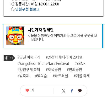
○ 점등시간 : 매일 18:00 ~ 22:00
○
양천구청 블로그
기
시민기자 김세민
사
서울을 여행하듯이 여행자의 눈으로 서울 곳곳을 보
작
고싶습니다.
성
자
프
로
기
필
태
#양천 비체나라
#양천 비체나라 페스티벌
사
그
관
#Yangcheon BicheNara Festival
#YBNF
련
#양천구 빛축제
#오목공원
#연의공원
태
그
#빛축제
#빛의숲
#하트터널
#겨울 축제
좋
4
카
트
페
아
카
위
이
요
오
터
스
톡
북