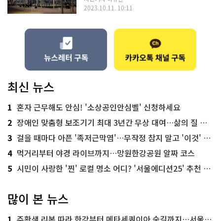
2023.10.11. 10:11
최신 뉴스
1
혼자 근무해도 안심! '소상공인안심벨' 신청하세요
2
장애인 맞춤형 보조기기 최대 3년간 무상 대여…삶의 질 높인다
3
걸을 때마다 아픈 '족저근막염'…무작정 참지 말고 '이것' 해보세요!
4
먹거리부터 야경 라이브까지…망원한강공원 알짜 코스
5
시민이 사랑한 '찐' 로컬 명소 어디? '서울에디션25' 추천 코스
많이 본 뉴스
1
주황색 리본 따라 한강부터 메타세쿼이아 숲길까지…서울둘레길 15코스