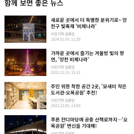
함께 보면 좋은 뉴스
새로운 곳에서 더 특별한 분위기로~ 양
천구 빛축제 '비체나라'
시민기자 임중빈
2024.01.05. 11:20
가까운 곳에서 즐기는 겨울밤 빛의 향
연, '양천 비체나라'
시민기자 임중빈
2022.12.19. 15:11
주민 위한 착한 공간 2곳, '모새미 작은
도서관·오목공원' 추천!
시민기자 임중빈
2023.12.05. 14:00
푸른 잔디마당에 공중 산책로까지…'오
목공원' 변신을 기대해!
시민기자 이유빈