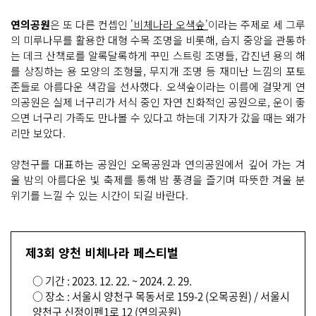
연의공원
은 또 다른 컨셉인
'비체나라 오색숲'
이라는 주제로 세 그루
의 미루나무를 활용한 대형 수목 조명을 비롯해, 습지 중앙을 관통하
는 데크 산책로를 알록달록하게 꾸민 스트링 조명들, 갑진년 용의 해
를 상징하는 용 모양의 조형물, 무지개 조명 등 재미난 느낌의 포토
존들로 아름다운 색감을 선사했다. 오색숲이라는 이름에 걸맞게 연
의공원은 실제 너구리가 서식 중인 자연 친화적인 공원으로, 운이 좋
으면 너구리 가족도 만나볼 수 있다고 하는데 기자가 갔을 때는 왜가
리만 보았다.
양천구를 대표하는 공원인 오목공원과 연의공원에서 깊어 가는 겨
울 밤의 아름다운 빛 축제를 통해 밤 풍경을 즐기며 따뜻한 겨울 분
위기를 느낄 수 있는 시간이 되길 바란다.
제3회 양천 비체나라 페스티벌
○ 기간 : 2023. 12. 22. ~ 2024. 2. 29.
○ 장소 : 서울시 양천구 목동서로 159-2 (오목공원) / 서울시
양천구 신정이펜1로 12 (연의공원)