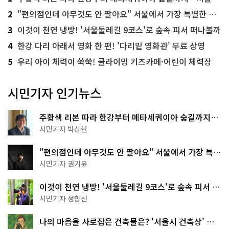
2
"편의점인데 아무것도 안 팔아요" 서울에서 가장 특별한 편의점의 정체
3
이것이 천연 냉방! '서울둘레길 9코스'로 숲속 피서 떠나볼까
4
한강 다리 아래서 영화 한 편! '다리밑 영화관' 무료 상영
5
우리 아이 체력이 쑥쑥! 클라이밍 키즈카페·어린이 체력장
시민기자 인기뉴스
주황색 리본 따라 한강부터 메타세쿼이아 숲길까지…
서울둘레길 15코스
시민기자 박상현
"편의점인데 아무것도 안 팔아요" 서울에서 가장 특별
한 편의점의 정체
시민기자 권기윤
이것이 천연 냉방! '서울둘레길 9코스'로 숲속 피서 떠
나볼까
시민기자 정향선
나의 마음을 사로잡은 건축물은? '서울시 건축상' 수