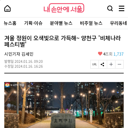
본
페
내
문
이
내
손
검
메
바
지
손
안
색
뉴
로
상
안
주
에
창
전
가
단
에
뉴스홈
기획·이슈
분야별 뉴스
비주얼 뉴스
우리동네
요
서
열
체
기
으
서
서
울
기
보
로
울
비
기
이
-
겨울 정원이 오색빛으로 가득해~ 양천구 '비체나라
스
동
서
페스티벌'
바
울
로
시
가
좋
시민기자 김세민
4
조회
1,737
대
기
아
표
발행일
2024.01.16. 09:20
요
소
페
S
글
글
수정일
2024.01.16. 16:26
통
이
N
자
자
포
지
S
크
크
털
U
공
기
기
R
유
크
작
L
하
게
게
복
기
변
변
사
경
경
하
하
기
기