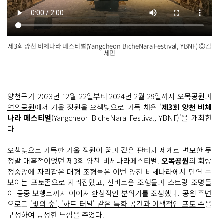
제3회 양천 비체나라 페스티벌(Yangcheon BicheNara Festival, YBNF) Ⓒ김
세민
닫
기
양천구가
2023년 12월 22일부터 2024년 2월 29일
까지
오목공원과
연의공원
에서 겨울 정원을 오색빛으로 가득 채운 '
제3회 양천 비체
나라 페스티벌
(Yangcheon BicheNara Festival, YBNF)'을 개최한
다.
오색빛으로 가득한 겨울 정원이 꿈과 같은 판타지 세계로 변모한 듯
정말 매혹적이었던 제3회 양천 비체나라페스티벌.
오목공원
의 회랑
정중앙에 자리잡은 대형 조형물은 이번 양천 비체나라에서 단연 돋
보이는 포토존으로 자리잡았고, 신비로운 조형물과 스트링 조명들
이 공중 보행로까지 이어져 환상적인 분위기를 조성했다. 공원 주변
으로도
'빛의 숲', '하트 터널' 같은 특화 공간과 이색적인 포토 존
을
구성하여 풍성한 느낌을 주었다.