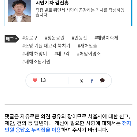
기
시민기자 김진흥
사
직접 발로 뛰면서 시민이 공감하는 기사를 작성하겠
작
습니다.
성
자
프
로
기
필
태
#종로구
#청운공원
#인왕산
#해맞이축제
사
그
관
#소망 기원 대고각 북치기
#새해일출
련
#새해 해맞이
#대고각
#해맞이명소
태
그
#새해소원기원
좋
13
카
트
페
아
카
위
이
요
오
터
스
톡
북
댓글은 자유로운 의견 공유의 장이므로 서울시에 대한 신고,
제안, 건의 등 답변이나 개선이 필요한 사항에 대해서는
전자
민원 응답소 누리집을 이용
하여 주시기 바랍니다.