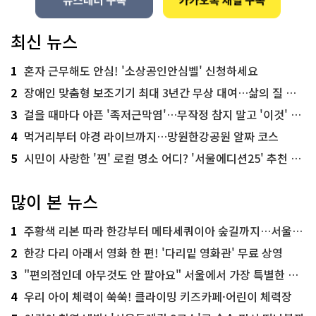
최신 뉴스
1
혼자 근무해도 안심! '소상공인안심벨' 신청하세요
2
장애인 맞춤형 보조기기 최대 3년간 무상 대여…삶의 질 높인다
3
걸을 때마다 아픈 '족저근막염'…무작정 참지 말고 '이것' 해보세요!
4
먹거리부터 야경 라이브까지…망원한강공원 알짜 코스
5
시민이 사랑한 '찐' 로컬 명소 어디? '서울에디션25' 추천 코스
많이 본 뉴스
1
주황색 리본 따라 한강부터 메타세쿼이아 숲길까지…서울둘레길 15코스
2
한강 다리 아래서 영화 한 편! '다리밑 영화관' 무료 상영
3
"편의점인데 아무것도 안 팔아요" 서울에서 가장 특별한 편의점의 정체
4
우리 아이 체력이 쑥쑥! 클라이밍 키즈카페·어린이 체력장