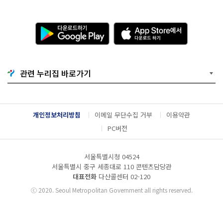
다
A
운
p
로
p
드
S
하
t
기
o
관련 누리집 바로가기
G
r
o
e
o
에
g
서
l
다
개인정보처리방침
이메일 무단수집 거부
이용약관
e
운
P
로
PC버전
l
드
a
하
y
기
서울특별시청 04524
서울특별시 중구 세종대로 110 콘텐츠담당관
대표전화
다산콜센터
02-120
ⓒ
2020. Seoul Metropolitan Government all rights reserved.