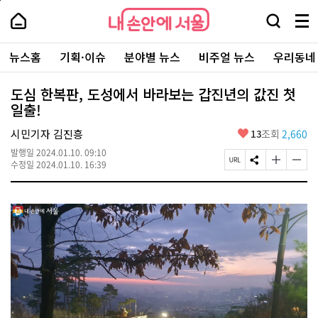
본
페
내
문
이
내
손
검
메
바
지
손
안
색
뉴
로
상
안
주
에
창
전
가
단
에
뉴스홈
기획·이슈
분야별 뉴스
비주얼 뉴스
우리동네
요
서
열
체
기
으
서
서
울
기
보
로
울
비
기
이
-
도심 한복판, 도성에서 바라보는 갑진년의 값진 첫
스
동
서
일출!
바
울
로
시
가
좋
시민기자 김진흥
13
조회
2,660
대
기
아
표
발행일
2024.01.10. 09:10
요
소
페
S
글
글
수정일
2024.01.10. 16:39
통
이
N
자
자
포
지
S
크
크
털
U
공
기
기
R
유
크
작
L
하
게
게
복
기
변
변
사
경
경
하
하
기
기