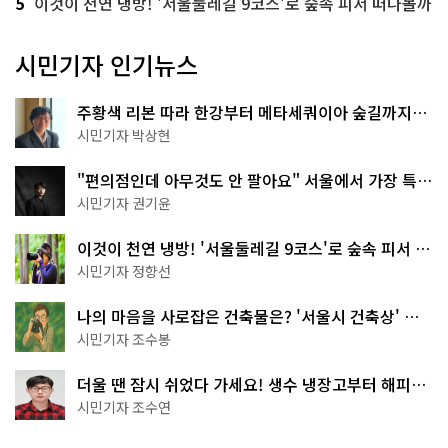
5
이것이 천연 냉방! '서울둘레길 9코스'로 숲속 피서 떠나볼까
시민기자 인기뉴스
주황색 리본 따라 한강부터 메타세쿼이아 숲길까지…
서울둘레길 15코스
시민기자 박상현
"편의점인데 아무것도 안 팔아요" 서울에서 가장 특별
한 편의점의 정체
시민기자 권기윤
이것이 천연 냉방! '서울둘레길 9코스'로 숲속 피서 떠
나볼까
시민기자 정향선
나의 마음을 사로잡은 건축물은? '서울시 건축상' 수
상작 공개!
시민기자 조수봉
더울 땐 잠시 쉬었다 가세요! 생수 냉장고부터 해피소
·무더위쉼터까지
시민기자 조수연