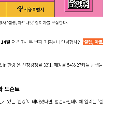
사 ‘설렘, 아트나잇’ 참여자를 모집한다.
 14일
저녁 7시 두 번째 미혼남녀 만남행사인
‘설렘, 아트
in 한강’은 신청경쟁률 33:1, 매칭률 54%·27커플 탄생을
화 도슨트
 인기 있는 ‘한강’이 테마였다면, 밸런타인데이에 열리는 ‘설