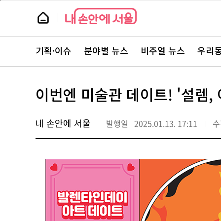
본
페
문
이
뉴
바
지
스
로
상
룸
가
단
뉴
기
으
스
로
기획·이슈
분야별 뉴스
비주얼 뉴스
우리동
주
이
요
동
서
비
스
이번엔 미술관 데이트! '설렘
바
로
가
기
내 손안에 서울
발행일
2025.01.13. 17:11
수