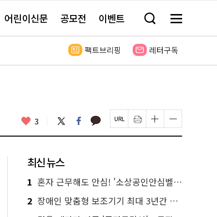
어린이신문
공모전
이벤트
검
메
색
뉴
창
전
열
체
팩트브리핑
레터구독
기
보
기
카
좋
트
페
3
페
인
글
글
카
위
이
아
이
쇄
자
자
오
터
스
요
지
하
크
크
톡
북
U
기
기
기
R
새
크
작
L
창
게
게
최신 뉴스
복
열
변
변
사
림
경
경
하
하
1
혼자 근무해도 안심! '소상공인안심벨' 신청하세요
기
기
2
장애인 맞춤형 보조기기 최대 3년간 무상 대여…삶의 질 높인다