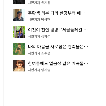
시민기자 권기윤
주황색 리본 따라 한강부터 메타세쿼이아 숲길까지…서울둘레길 15코스
시민기자 박상현
이것이 천연 냉방! '서울둘레길 9코스'로 숲속 피서 떠나볼까
시민기자 정향선
나의 마음을 사로잡은 건축물은? '서울시 건축상' 수상작 공개!
시민기자 조수봉
한여름에도 얼음장 같은 계곡물! 서울 '진관사 계곡'이 천국이네~
시민기자 양지영