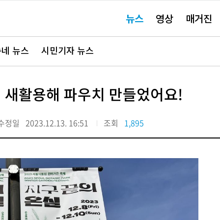
주
뉴스
영상
매거진
요
서
비
스
바
네 뉴스
시민기자 뉴스
로
가
기"
막 새활용해 파우치 만들었어요!
수정일
2023.12.13. 16:51
조회
1,895