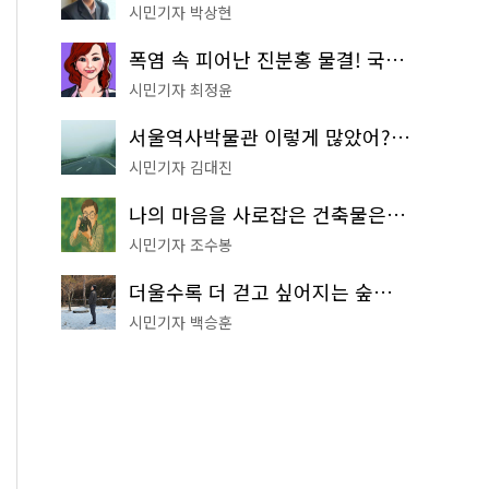
시민기자 박상현
폭염 속 피어난 진분홍 물결! 국립중앙박물관 배롱나무 명소
시민기자 최정윤
서울역사박물관 이렇게 많았어? 주말마다 한 곳씩 떠나는 역사 산책
시민기자 김대진
나의 마음을 사로잡은 건축물은? '서울시 건축상' 수상작 공개!
시민기자 조수봉
더울수록 더 걷고 싶어지는 숲길! 서울둘레길 '아차산 코스'
시민기자 백승훈