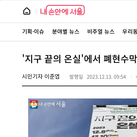
본
페
문
이
뉴
바
지
스
로
상
룸
가
단
뉴
기
으
스
로
기획·이슈
분야별 뉴스
비주얼 뉴스
우리동
주
이
요
동
서
비
스
'지구 끝의 온실'에서 폐현수
바
로
가
기
시민기자 이준엽
발행일
2023.12.13. 09:54