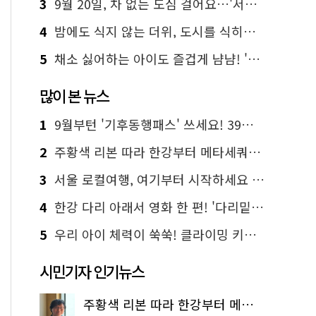
3
9월 20일, 차 없는 도심 걸어요…'서울 걷자 페스티벌' 선착순 5천명
4
밤에도 식지 않는 더위, 도시를 식히는 시원한 해법은?
5
채소 싫어하는 아이도 즐겁게 냠냠! '찾아가는 서울시 식생활 교육' 현장
많이 본 뉴스
1
9월부턴 '기후동행패스' 쓰세요! 39세까지 청년 혜택
2
주황색 리본 따라 한강부터 메타세쿼이아 숲길까지…서울둘레길 15코스
3
서울 로컬여행, 여기부터 시작하세요 '서울에디션25'
4
한강 다리 아래서 영화 한 편! '다리밑 영화관' 무료 상영
5
우리 아이 체력이 쑥쑥! 클라이밍 키즈카페·어린이 체력장
시민기자 인기뉴스
주황색 리본 따라 한강부터 메타세쿼이아 숲길까지…서울둘레길 15코스