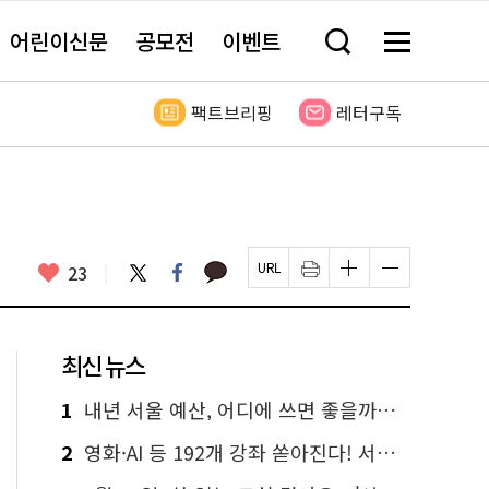
어린이신문
공모전
이벤트
검
메
색
뉴
창
전
열
체
팩트브리핑
레터구독
기
보
기
카
좋
트
페
23
페
인
글
글
카
위
이
아
이
쇄
자
자
오
터
스
요
지
하
크
크
톡
북
U
기
기
기
R
새
크
작
L
창
게
게
최신 뉴스
복
열
변
변
사
림
경
경
하
하
1
내년 서울 예산, 어디에 쓰면 좋을까요? 온라인 투표
기
기
2
영화·AI 등 192개 강좌 쏟아진다! 서울시민대학 선착순 신청