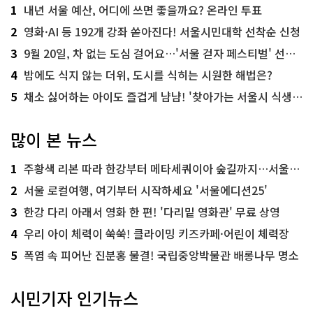
1
내년 서울 예산, 어디에 쓰면 좋을까요? 온라인 투표
2
영화·AI 등 192개 강좌 쏟아진다! 서울시민대학 선착순 신청
3
9월 20일, 차 없는 도심 걸어요…'서울 걷자 페스티벌' 선착순 5천명
4
밤에도 식지 않는 더위, 도시를 식히는 시원한 해법은?
5
채소 싫어하는 아이도 즐겁게 냠냠! '찾아가는 서울시 식생활 교육' 현장
많이 본 뉴스
1
주황색 리본 따라 한강부터 메타세쿼이아 숲길까지…서울둘레길 15코스
2
서울 로컬여행, 여기부터 시작하세요 '서울에디션25'
3
한강 다리 아래서 영화 한 편! '다리밑 영화관' 무료 상영
4
우리 아이 체력이 쑥쑥! 클라이밍 키즈카페·어린이 체력장
5
폭염 속 피어난 진분홍 물결! 국립중앙박물관 배롱나무 명소
시민기자 인기뉴스