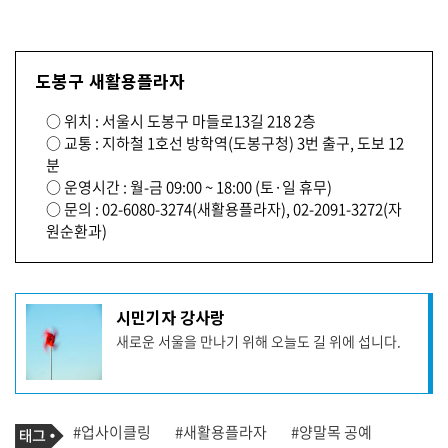
도봉구 새활용플라자
○ 위치 : 서울시 도봉구 마들로13길 218 2층
○ 교통 : 지하철 1호선 방학역(도봉구청) 3번 출구, 도보 12
분
○ 운영시간 : 월-금 09:00 ~ 18:00 (토·일 휴무)
○ 문의 : 02-6080-3274(새활용플라자), 02-2091-3272(자
원순환과)
기
시민기자 강사랑
사
새로운 서울을 만나기 위해 오늘도 길 위에 섭니다.
작
성
자
프
로
기
필
태
#업사이클링
#새활용플라자
#양말목 공예
사