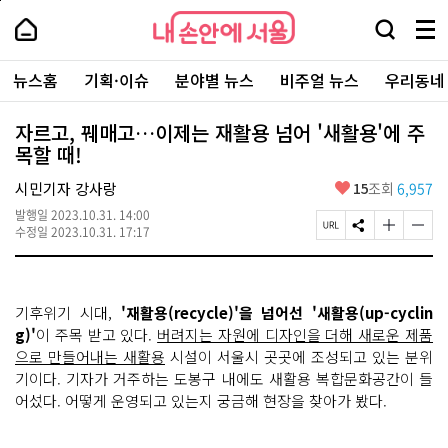
본
페
내
문
이
내
손
검
메
바
지
손
안
색
뉴
로
상
안
주
에
창
전
가
단
에
뉴스홈
기획·이슈
분야별 뉴스
비주얼 뉴스
우리동네
요
서
열
체
기
으
서
서
울
기
보
로
울
비
기
이
-
자르고, 꿰매고…이제는 재활용 넘어 '새활용'에 주
스
동
서
목할 때!
바
울
로
시
가
좋
시민기자 강사랑
15
조회
6,957
대
기
아
표
발행일
2023.10.31. 14:00
요
소
페
S
글
글
수정일
2023.10.31. 17:17
통
이
N
자
자
포
지
S
크
크
털
U
공
기
기
R
유
크
작
기후위기 시대,
'재활용(recycle)'을 넘어선 '새활용(up-cyclin
L
하
게
게
복
기
변
변
g)'
이 주목 받고 있다.
버려지는 자원에 디자인을 더해 새로운 제품
사
경
경
으로 만들어내는 새활용
시설이 서울시 곳곳에 조성되고 있는 분위
하
하
기이다. 기자가 거주하는 도봉구 내에도 새활용 복합문화공간이 들
기
기
어섰다. 어떻게 운영되고 있는지 궁금해 현장을 찾아가 봤다.