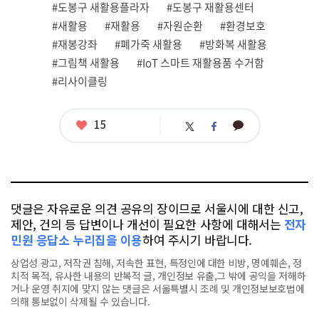
그
관
#도봉구 새활용플라자
#도봉구 재활용센터
련
#새활용
#재활용
#자원순환
#환경보호
태
그
#재봉강좌
#폐가죽 새활용
#방화복 새활용
#그림책 새활용
#IoT 스마트 재활용품 수거함
#리사이클링
좋
15
카
트
페
아
카
위
이
요
오
터
스
톡
북
댓글은 자유로운 의견 공유의 장이므로 서울시에 대한 신고,
제안, 건의 등 답변이나 개선이 필요한 사항에 대해서는
전자
민원 응답소 누리집을 이용
하여 주시기 바랍니다.
상업성 광고, 저작권 침해, 저속한 표현, 특정인에 대한 비방, 명예훼손, 정
치적 목적, 유사한 내용의 반복적 글, 개인정보 유출,그 밖에 공익을 저해하
거나 운영 취지에 맞지 않는 댓글은 서울특별시 조례 및 개인정보보호법에
의해 통보없이 삭제될 수 있습니다.