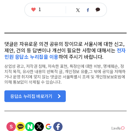
좋
1
카
트
페
아
카
위
이
요
오
터
스
톡
북
댓글은 자유로운 의견 공유의 장이므로 서울시에 대한 신고,
제안, 건의 등 답변이나 개선이 필요한 사항에 대해서는
전자
민원 응답소 누리집을 이용
하여 주시기 바랍니다.
상업성 광고, 저작권 침해, 저속한 표현, 특정인에 대한 비방, 명예훼손, 정
치적 목적, 유사한 내용의 반복적 글, 개인정보 유출,그 밖에 공익을 저해하
거나 운영 취지에 맞지 않는 댓글은 서울특별시 조례 및 개인정보보호법에
의해 통보없이 삭제될 수 있습니다.
응답소 누리집 바로가기