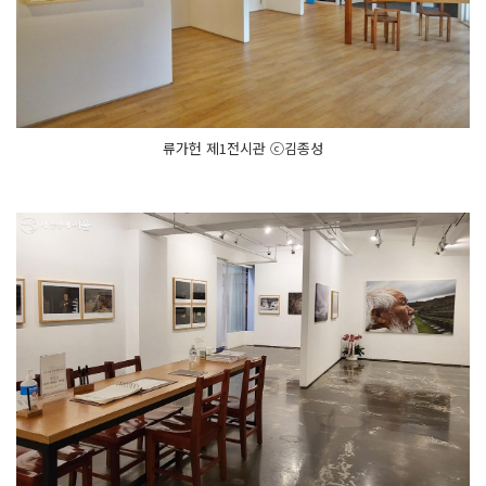
류가헌 제1전시관 ⓒ김종성