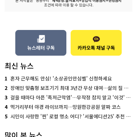
본 저작물은 "공공누리"
제4유형:출처표시+상업적 이용금지+변경금지
조건에 따라 이용 할 수 있습니다.
최신 뉴스
1
혼자 근무해도 안심! '소상공인안심벨' 신청하세요
2
장애인 맞춤형 보조기기 최대 3년간 무상 대여…삶의 질 높인다
3
걸을 때마다 아픈 '족저근막염'…무작정 참지 말고 '이것' 해보세요!
4
먹거리부터 야경 라이브까지…망원한강공원 알짜 코스
5
시민이 사랑한 '찐' 로컬 명소 어디? '서울에디션25' 추천 코스
많이 본 뉴스