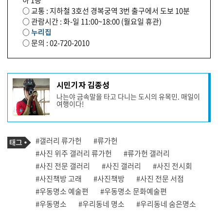
○ 교통 : 지하철 3호선 경복궁역 3번 출구에서 도보 10분
○ 관람시간 : 화-일 11:00~18:00 (월요일 휴관)
○
누리집
○ 문의 : 02-720-2010
기
시민기자 김종성
사
나는야 금속말을 타고 다니는 도시의 유목민. 매일이
작
여행이다!
성
자
프
로
기
필
태
#갤러리 류가헌
#류가헌
사
그
관
#사진 위주 갤러리 류가헌
#류가헌 갤러리
련
#사진 전문 갤러리
#사진 갤러리
#사진 전시회
태
그
#사진책방 고래
#사진책방
#사진 전문 서점
#우동명소 예술편
#우동명소 문화예술편
#우동명소
#우리동네 명소
#우리동네 숨은명소