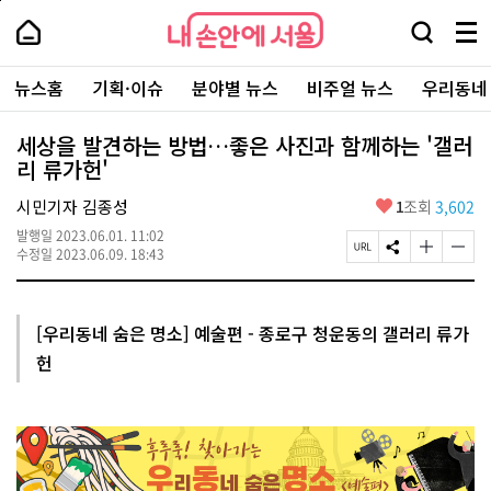
본
페
내
문
이
내
손
검
메
바
지
손
안
색
뉴
로
상
안
주
에
창
전
가
단
에
뉴스홈
기획·이슈
분야별 뉴스
비주얼 뉴스
우리동네
요
서
열
체
기
으
서
서
울
기
보
로
울
비
기
이
-
세상을 발견하는 방법…좋은 사진과 함께하는 '갤러
스
동
서
리 류가헌'
바
울
로
시
가
좋
시민기자 김종성
1
조회
3,602
대
기
아
표
발행일
2023.06.01. 11:02
요
소
페
S
글
글
수정일
2023.06.09. 18:43
통
이
N
자
자
포
지
S
크
크
털
U
공
기
기
R
유
크
작
[우리동네 숨은 명소] 예술편 - 종로구 청운동의 갤러리 류가
L
하
게
게
헌
복
기
변
변
사
경
경
하
하
기
기