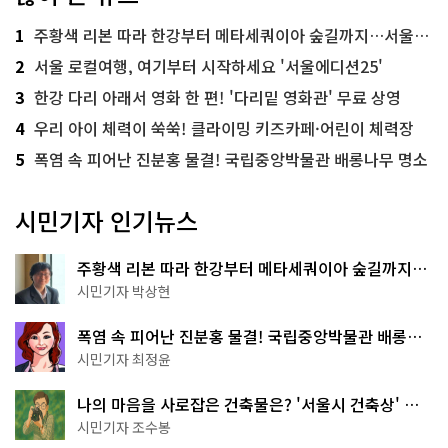
1
주황색 리본 따라 한강부터 메타세쿼이아 숲길까지…서울둘레길 15코스
2
서울 로컬여행, 여기부터 시작하세요 '서울에디션25'
3
한강 다리 아래서 영화 한 편! '다리밑 영화관' 무료 상영
4
우리 아이 체력이 쑥쑥! 클라이밍 키즈카페·어린이 체력장
5
폭염 속 피어난 진분홍 물결! 국립중앙박물관 배롱나무 명소
시민기자 인기뉴스
주황색 리본 따라 한강부터 메타세쿼이아 숲길까지…
서울둘레길 15코스
시민기자 박상현
폭염 속 피어난 진분홍 물결! 국립중앙박물관 배롱나
무 명소
시민기자 최정윤
나의 마음을 사로잡은 건축물은? '서울시 건축상' 수
상작 공개!
시민기자 조수봉