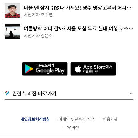
더울 땐 잠시 쉬었다 가세요! 생수 냉장고부터 해피소
·무더위쉼터까지
시민기자 조수연
여름방학 어디 갈까? 서울 도심 무료 실내 여행 코스
추천
시민기자 김은주
다
A
운
p
로
p
드
S
하
t
기
o
관련 누리집 바로가기
G
r
o
e
o
에
g
서
l
다
개인정보처리방침
이메일 무단수집 거부
이용약관
e
운
P
로
PC버전
l
드
a
하