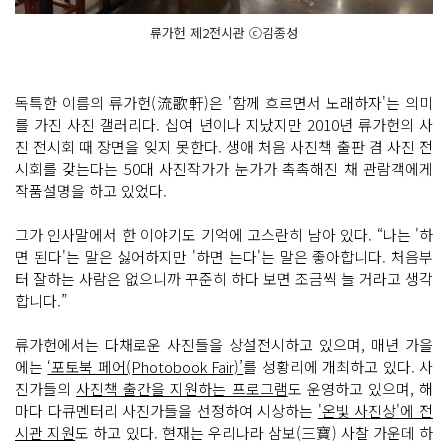
류가헌 제2전시관 ⓒ김종성
독특한 이름의 류가헌(流歌軒)은 '함께 흐르면서 노래하자'는 의미
를 가진 사진 갤러리다. 십여 년이나 지났지만 2010년 류가헌의 사
진 전시회 때 장면을 잊지 못한다. 생애 처음 사진책 출판 겸 사진 전
시회를 갖는다는 50대 사진작가가 눈가가 촉촉해진 채 관람객에게
작품설명을 하고 있었다.
그가 인사말에서 한 이야기도 기억에 고스란히 남아 있다. “나는 '하
면 된다'는 말은 싫어하지만 '하면 는다'는 말은 좋아합니다. 처음부
터 잘하는 사람은 없으니까 꾸준히 하다 보면 조금씩 늘 거라고 생각
합니다.”
류가헌에서는 다채로운 사진들을 상설전시하고 있으며, 매년 가을
에는
‘포토북 페어(Photobook Fair)’
를 성황리에 개최하고 있다. 사
진가들의
사진책 출간을 지원하는 프로그램
도 운영하고 있으며, 해
마다 다큐멘터리 사진가들을 선정하여 시상하는
'온빛 사진상'에 전
시관 지원
도 하고 있다. 현재는 우리나라 삼보(三寶) 사찰 가운데 하