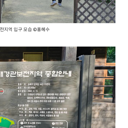
전지역 입구 모습 ©홍혜수