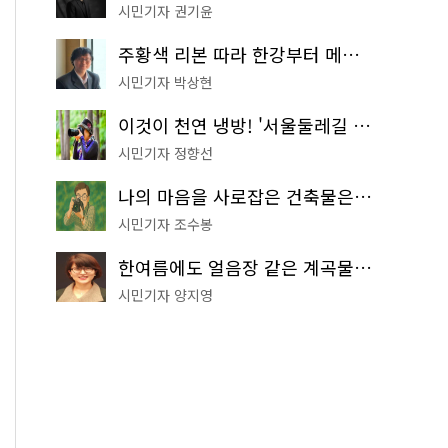
시민기자 권기윤
주황색 리본 따라 한강부터 메타세쿼이아 숲길까지…서울둘레길 15코스
시민기자 박상현
이것이 천연 냉방! '서울둘레길 9코스'로 숲속 피서 떠나볼까
시민기자 정향선
나의 마음을 사로잡은 건축물은? '서울시 건축상' 수상작 공개!
시민기자 조수봉
한여름에도 얼음장 같은 계곡물! 서울 '진관사 계곡'이 천국이네~
시민기자 양지영