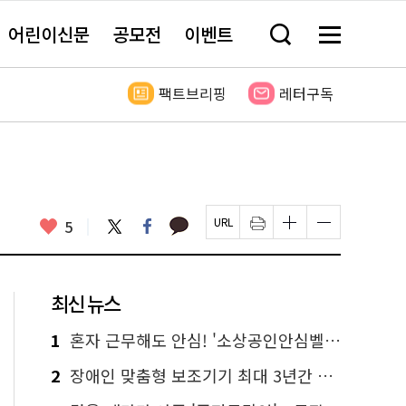
어린이신문
공모전
이벤트
검
메
색
뉴
창
전
열
체
팩트브리핑
레터구독
기
보
기
카
좋
트
페
5
페
인
글
글
카
위
이
아
이
쇄
자
자
오
터
스
요
지
하
크
크
톡
북
U
기
기
기
R
새
크
작
L
창
게
게
최신 뉴스
복
열
변
변
사
림
경
경
하
하
1
혼자 근무해도 안심! '소상공인안심벨' 신청하세요
기
기
2
장애인 맞춤형 보조기기 최대 3년간 무상 대여…삶의 질 높인다