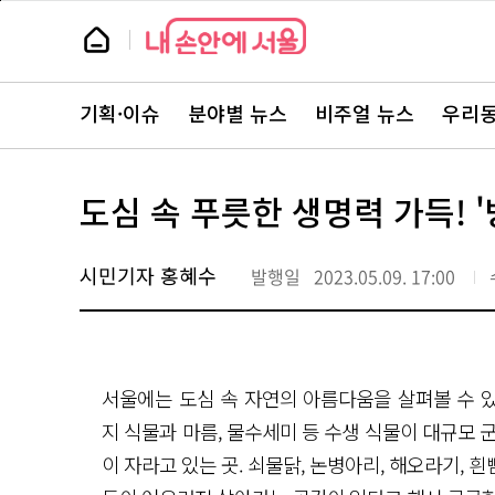
본
페
문
이
뉴
바
지
스
로
상
룸
가
단
뉴
기
으
스
로
기획·이슈
분야별 뉴스
비주얼 뉴스
우리동
주
이
요
동
서
비
스
도심 속 푸릇한 생명력 가득!
바
로
가
기
시민기자 홍혜수
발행일
2023.05.09. 17:00
서울에는 도심 속 자연의 아름다움을 살펴볼 수 있는
지 식물과 마름, 물수세미 등 수생 식물이 대규모 
이 자라고 있는 곳. 쇠물닭, 논병아리, 해오라기,