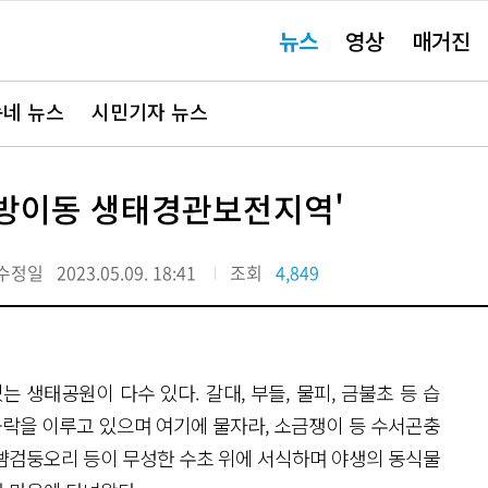
주
뉴스
영상
매거진
요
서
비
스
바
네 뉴스
시민기자 뉴스
로
가
기"
 '방이동 생태경관보전지역'
수정일
2023.05.09. 18:41
조회
4,849
 생태공원이 다수 있다. 갈대, 부들, 물피, 금불초 등 습
군락을 이루고 있으며 여기에 물자라, 소금쟁이 등 수서곤충
 흰뺨검둥오리 등이 무성한 수초 위에 서식하며 야생의 동식물