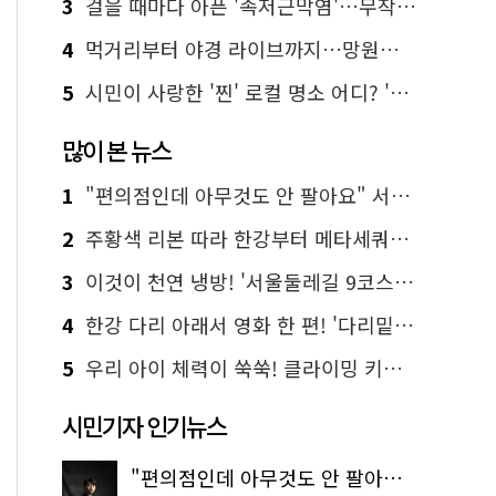
3
걸을 때마다 아픈 '족저근막염'…무작정 참지 말고 '이것' 해보세요!
4
먹거리부터 야경 라이브까지…망원한강공원 알짜 코스
5
시민이 사랑한 '찐' 로컬 명소 어디? '서울에디션25' 추천 코스
많이 본 뉴스
1
"편의점인데 아무것도 안 팔아요" 서울에서 가장 특별한 편의점의 정체
2
주황색 리본 따라 한강부터 메타세쿼이아 숲길까지…서울둘레길 15코스
3
이것이 천연 냉방! '서울둘레길 9코스'로 숲속 피서 떠나볼까
4
한강 다리 아래서 영화 한 편! '다리밑 영화관' 무료 상영
5
우리 아이 체력이 쑥쑥! 클라이밍 키즈카페·어린이 체력장
시민기자 인기뉴스
"편의점인데 아무것도 안 팔아요" 서울에서 가장 특별한 편의점의 정체