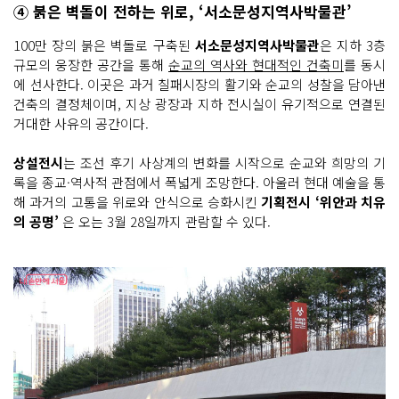
④ 붉은 벽돌이 전하는 위로, ‘서소문성지역사박물관’
100만 장의 붉은 벽돌로 구축된
서소문성지역사박물관
은 지하 3층
규모의 웅장한 공간을 통해
순교의 역사와 현대적인 건축미
를 동시
에 선사한다. 이곳은 과거 칠패시장의 활기와 순교의 성찰을 담아낸
건축의 결정체이며, 지상 광장과 지하 전시실이 유기적으로 연결된
거대한 사유의 공간이다.
상설전시
는 조선 후기 사상계의 변화를 시작으로 순교와 희망의 기
록을 종교·역사적 관점에서 폭넓게 조망한다. 아울러 현대 예술을 통
해 과거의 고통을 위로와 안식으로 승화시킨
기획전시 ‘위안과 치유
의 공명’
은 오는 3월 28일까지 관람할 수 있다.