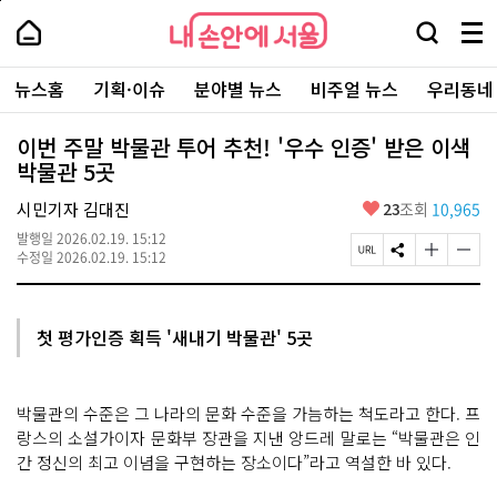
본
페
내
문
이
내
손
검
메
바
지
손
안
색
뉴
로
상
안
주
에
창
전
가
단
에
뉴스홈
기획·이슈
분야별 뉴스
비주얼 뉴스
우리동네
요
서
열
체
기
으
서
서
울
기
보
로
울
비
기
이
-
이번 주말 박물관 투어 추천! '우수 인증' 받은 이색
스
동
서
박물관 5곳
바
울
로
시
가
좋
시민기자 김대진
23
조회
10,965
대
기
아
표
발행일
2026.02.19. 15:12
요
소
페
S
글
글
수정일
2026.02.19. 15:12
통
이
N
자
자
포
지
S
크
크
털
U
공
기
기
R
유
크
작
첫 평가인증 획득 '새내기 박물관' 5곳
L
하
게
게
복
기
변
변
사
경
경
하
하
박물관의 수준은 그 나라의 문화 수준을 가늠하는 척도라고 한다. 프
기
기
랑스의 소설가이자 문화부 장관을 지낸 앙드레 말로는 “박물관은 인
간 정신의 최고 이념을 구현하는 장소이다”라고 역설한 바 있다.