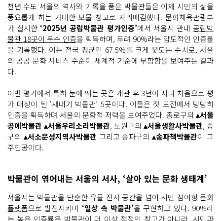
천년 수도 서울의 역사와 기록을 품은 박물관들은 이제 시민의 삶을
풍요롭게 하는 거대한 보물 창고로 자리매김했다. 문화체육관광부
가 실시한
‘2025년 공립박물관 평가인증’
에서 서울시 관내
공립박
물관 18곳이 우수 인증
을 획득하며, 무려 90%라는 압도적인 인증률
을 기록했다. 이는 전국 평균인 67.5%를 크게 웃도는 수치로, 서울
의 공공 문화 서비스 수준이 세계적 기준에 부합함을 보여주는 결과
다.
이번 평가에서 특히 눈에 띄는 곳은 개관 후 3년이 지나 처음으로 평
가 대상이 된 ‘새내기 박물관’ 5곳이다. 이들은 첫 도전에서 당당히
인증을 획득하며 서울의 문화적 저력을 보여주었다. 종로구의
▴서울
공예박물관 ▴서울우리소리박물관
, 노원구의
▴서울생활사박물관
, 중
구의
▴서소문성지역사박물관
그리고 송파구의
▴송파책박물관
이 그
주인공이다.
박물관이 엮어내는 서울의 서사, ‘살아 있는 문화 생태계’
서울시는 박물관을 단순한 유물 전시 공간을 넘어
시민 참여형 문화
플랫폼
으로 발전시키며
‘일상 속 박물관’
을 구현하고 있다. 90%라
는 높은 인증률은 박물관이 더 이상 정적인 창고가 아니라, 시민과