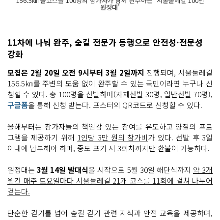
156.5㎞ 풀코스를 100명의 참가자가 함께 완주하는 ‘서울둘레길 100인
원정대’
11차에 나눠 완주, 숲길 전문가 동행으로 안전성·전문성
강화
모집은 2월 20일 오전 9시부터 3월 2일까지
진행되며, 서울둘레길
156.5㎞를 주변의 도움 없이 완주할 수 있는 국민이라면 누구나 신
청할 수 있다. 총 100명을 선발하며(자체선발 30명, 일반선발 70명),
구글폼
을 통해 신청 받는다. 포스터의 QR코드로 신청할 수 있다.
올해부터는 참가자들의 책임감 있는 참여를 유도하고 양질의 프로
그램을 제공하기 위해
1인당 3만 원의 참가비
가 있다. 선발 후 3일
이내에 납부해야 하며, 중도 포기 시 3회차까지만 환불이 가능하다.
원정대는
3월 14일 발대식
을 시작으로 5월 30일 해단식까지
약 3개
월간 매주 토요일마다 서울둘레길 21개 코스를 11회에 걸쳐 나누어
걷는다.
단순한 걷기를 넘어 숲길 걷기 관련 지식과 안전 교육을 제공하며,