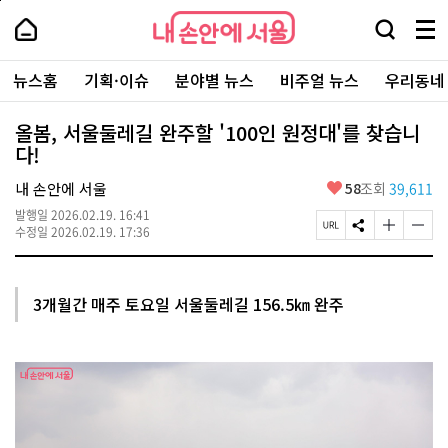
본
페
내
문
이
내
손
검
메
바
지
손
안
색
뉴
로
상
안
주
에
창
전
가
단
에
뉴스홈
기획·이슈
분야별 뉴스
비주얼 뉴스
우리동네
요
서
열
체
기
으
서
서
울
기
보
로
울
비
기
이
-
올봄, 서울둘레길 완주할 '100인 원정대'를 찾습니
스
동
서
다!
바
울
로
시
가
좋
내 손안에 서울
58
조회
39,611
대
기
아
표
발행일
2026.02.19. 16:41
요
소
페
S
글
글
수정일
2026.02.19. 17:36
통
이
N
자
자
포
지
S
크
크
털
U
공
기
기
R
유
크
작
3개월간 매주 토요일 서울둘레길 156.5㎞ 완주
L
하
게
게
복
기
변
변
사
경
경
하
하
기
기