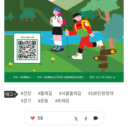
기
태
#건강
#둘레길
#서울둘레길
#100인원정대
사
그
관
#걷기
#운동
#트레킹
련
태
그
좋
58
카
트
페
아
카
위
이
요
오