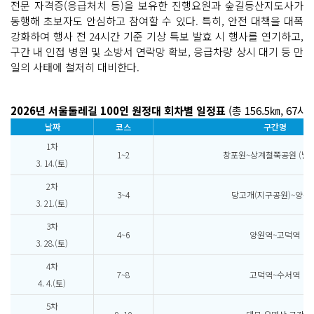
전문 자격증(응급처치 등)을 보유한 진행요원과 숲길등산지도사가
동행해 초보자도 안심하고 참여할 수 있다. 특히, 안전 대책을 대폭
강화하여 행사 전 24시간 기준 기상 특보 발효 시 행사를 연기하고,
구간 내 인접 병원 및 소방서 연락망 확보, 응급차량 상시 대기 등 만
일의 사태에 철저히 대비한다.
2026년 서울둘레길 100인 원정대 회차별 일정표
(총 156.5㎞, 67시
날짜
코스
구간명
1차
1~2
창포원~상계철쭉공원 (발대
3. 14.(토)
2차
3~4
당고개(지구공원)~양원
3. 21.(토)
3차
4~6
양원역~고덕역
3. 28.(토)
4차
7~8
고덕역~수서역
4. 4.(토)
5차