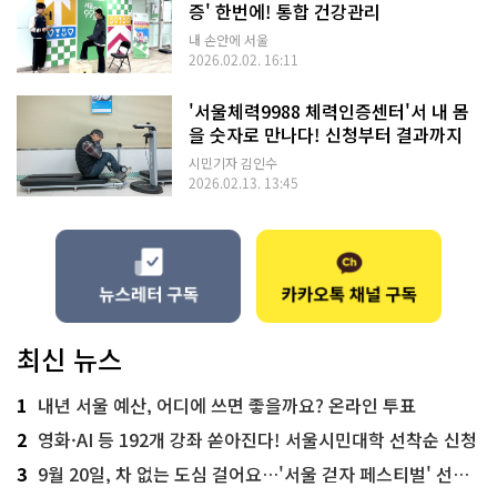
증' 한번에! 통합 건강관리
내 손안에 서울
2026.02.02. 16:11
'서울체력9988 체력인증센터'서 내 몸
을 숫자로 만나다! 신청부터 결과까지
시민기자 김인수
2026.02.13. 13:45
최신 뉴스
1
내년 서울 예산, 어디에 쓰면 좋을까요? 온라인 투표
2
영화·AI 등 192개 강좌 쏟아진다! 서울시민대학 선착순 신청
3
9월 20일, 차 없는 도심 걸어요…'서울 걷자 페스티벌' 선착순 5천명