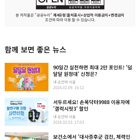
본 저작물은 "공공누리"
제4유형:출처표시+상업적 이용금지+변경금지
조건에 따라 이용 할 수 있습니다.
함께 보면 좋은 뉴스
90일간 실천하면 최대 2만 포인트! '덜
달달 원정대' 신청은?
내 손안에 서울
2026.02.09. 16:12
서두르세요! 손목닥터9988 이용자에
'갤럭시핏3' 할인
내 손안에 서울
2026.02.03. 17:03
보건소에서 '대사증후군 검진, 체력인