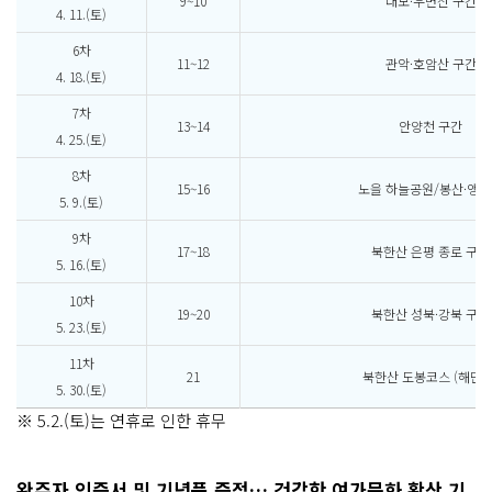
9~10
대모·우면산 구간
4. 11.(토)
6차
11~12
관악·호암산 구간
4. 18.(토)
7차
13~14
안양천 구간
4. 25.(토)
8차
15~16
노을 하늘공원/봉산·앵
5. 9.(토)
9차
17~18
북한산 은평 종로 구간
5. 16.(토)
10차
19~20
북한산 성북·강북 구간
5. 23.(토)
11차
21
북한산 도봉코스 (해단식
5. 30.(토)
※ 5.2.(토)는 연휴로 인한 휴무
완주자 인증서 및 기념품 증정… 건강한 여가문화 확산 기