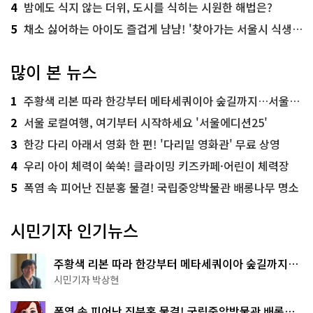
4
밤에도 식지 않는 더위, 도시를 식히는 시원한 해법은?
5
채소 싫어하는 아이도 즐겁게 냠냠! '찾아가는 서울시 식생활 교육' 현장
많이 본 뉴스
1
주황색 리본 따라 한강부터 메타세쿼이아 숲길까지…서울둘레길 15코스
2
서울 로컬여행, 여기부터 시작하세요 '서울에디션25'
3
한강 다리 아래서 영화 한 편! '다리밑 영화관' 무료 상영
4
우리 아이 체력이 쑥쑥! 클라이밍 키즈카페·어린이 체력장
5
폭염 속 피어난 진분홍 물결! 국립중앙박물관 배롱나무 명소
시민기자 인기뉴스
주황색 리본 따라 한강부터 메타세쿼이아 숲길까지…
서울둘레길 15코스
시민기자 박상현
폭염 속 피어난 진분홍 물결! 국립중앙박물관 배롱나