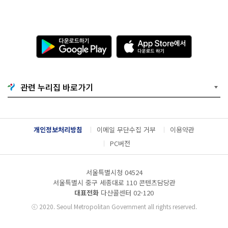
다
A
운
p
로
p
드
S
하
t
기
o
관련 누리집 바로가기
G
r
o
e
o
에
g
서
l
다
개인정보처리방침
이메일 무단수집 거부
이용약관
e
운
P
로
PC버전
l
드
a
하
y
기
서울특별시청 04524
서울특별시 중구 세종대로 110 콘텐츠담당관
대표전화
다산콜센터
02-120
ⓒ
2020. Seoul Metropolitan Government all rights reserved.