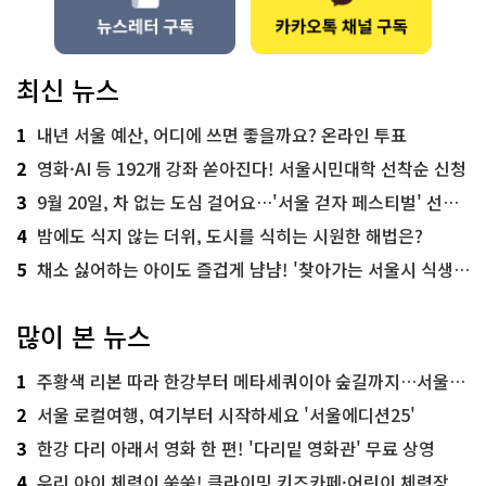
최신 뉴스
1
내년 서울 예산, 어디에 쓰면 좋을까요? 온라인 투표
2
영화·AI 등 192개 강좌 쏟아진다! 서울시민대학 선착순 신청
3
9월 20일, 차 없는 도심 걸어요…'서울 걷자 페스티벌' 선착순 5천명
4
밤에도 식지 않는 더위, 도시를 식히는 시원한 해법은?
5
채소 싫어하는 아이도 즐겁게 냠냠! '찾아가는 서울시 식생활 교육' 현장
많이 본 뉴스
1
주황색 리본 따라 한강부터 메타세쿼이아 숲길까지…서울둘레길 15코스
2
서울 로컬여행, 여기부터 시작하세요 '서울에디션25'
3
한강 다리 아래서 영화 한 편! '다리밑 영화관' 무료 상영
4
우리 아이 체력이 쑥쑥! 클라이밍 키즈카페·어린이 체력장