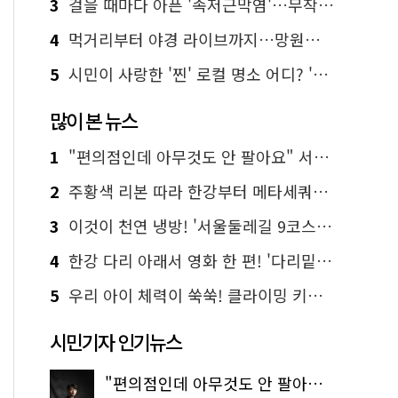
3
걸을 때마다 아픈 '족저근막염'…무작정 참지 말고 '이것' 해보세요!
4
먹거리부터 야경 라이브까지…망원한강공원 알짜 코스
5
시민이 사랑한 '찐' 로컬 명소 어디? '서울에디션25' 추천 코스
많이 본 뉴스
1
"편의점인데 아무것도 안 팔아요" 서울에서 가장 특별한 편의점의 정체
2
주황색 리본 따라 한강부터 메타세쿼이아 숲길까지…서울둘레길 15코스
3
이것이 천연 냉방! '서울둘레길 9코스'로 숲속 피서 떠나볼까
4
한강 다리 아래서 영화 한 편! '다리밑 영화관' 무료 상영
5
우리 아이 체력이 쑥쑥! 클라이밍 키즈카페·어린이 체력장
시민기자 인기뉴스
"편의점인데 아무것도 안 팔아요" 서울에서 가장 특별한 편의점의 정체