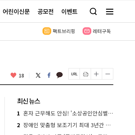
어린이신문
공모전
이벤트
검
메
색
뉴
창
전
열
체
팩트브리핑
레터구독
기
보
기
카
좋
트
페
18
페
인
글
글
카
위
이
아
이
쇄
자
자
오
터
스
요
지
하
크
크
톡
북
U
기
기
기
R
새
크
작
L
창
게
게
최신 뉴스
복
열
변
변
사
림
경
경
하
하
1
혼자 근무해도 안심! '소상공인안심벨' 신청하세요
기
기
2
장애인 맞춤형 보조기기 최대 3년간 무상 대여…삶의 질 높인다