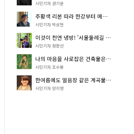
시민기자 권기윤
주황색 리본 따라 한강부터 메타세쿼이아 숲길까지…서울둘레길 15코스
시민기자 박상현
이것이 천연 냉방! '서울둘레길 9코스'로 숲속 피서 떠나볼까
시민기자 정향선
나의 마음을 사로잡은 건축물은? '서울시 건축상' 수상작 공개!
시민기자 조수봉
한여름에도 얼음장 같은 계곡물! 서울 '진관사 계곡'이 천국이네~
시민기자 양지영