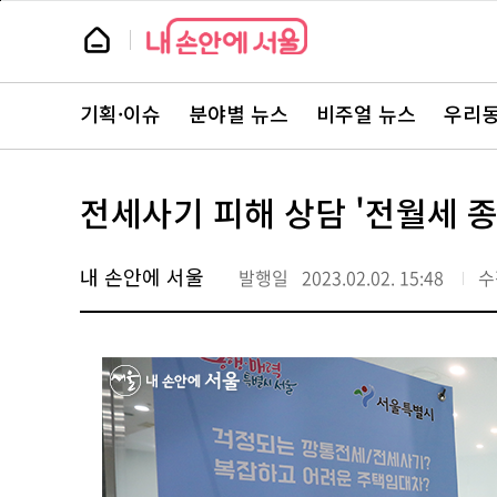
본
페
문
이
뉴
바
지
스
로
상
룸
가
단
뉴
기
으
스
로
기획·이슈
분야별 뉴스
비주얼 뉴스
우리동
주
이
요
동
서
비
스
전세사기 피해 상담 '전월세 
바
로
가
기
내 손안에 서울
발행일
2023.02.02. 15:48
수