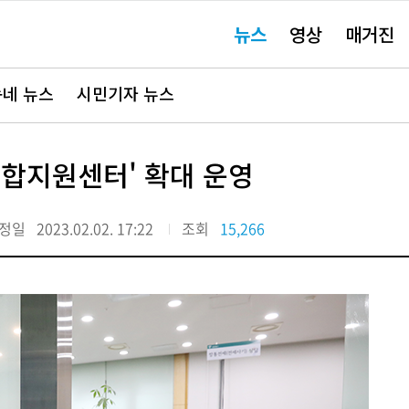
주
뉴스
영상
매거진
요
서
비
스
바
네 뉴스
시민기자 뉴스
로
가
기"
종합지원센터' 확대 운영
정일
2023.02.02. 17:22
조회
15,266