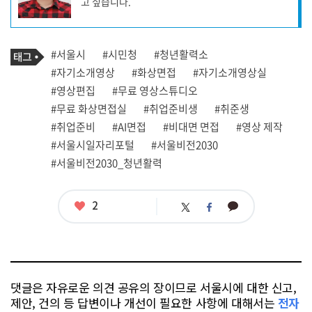
고 싶습니다.
성
자
프
로
기
필
태
#서울시
#시민청
#청년활력소
사
그
관
#자기소개영상
#화상면접
#자기소개영상실
련
#영상편집
#무료 영상스튜디오
태
그
#무료 화상면접실
#취업준비생
#취준생
#취업준비
#AI면접
#비대면 면접
#영상 제작
#서울시일자리포털
#서울비전2030
#서울비전2030_청년활력
좋
2
카
트
페
아
카
위
이
요
오
터
스
톡
북
댓글은 자유로운 의견 공유의 장이므로 서울시에 대한 신고,
제안, 건의 등 답변이나 개선이 필요한 사항에 대해서는
전자