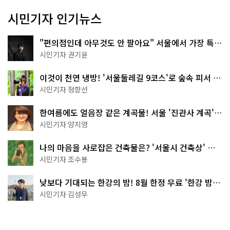
시민기자 인기뉴스
"편의점인데 아무것도 안 팔아요" 서울에서 가장 특별
한 편의점의 정체
시민기자 권기윤
이것이 천연 냉방! '서울둘레길 9코스'로 숲속 피서 떠
나볼까
시민기자 정향선
한여름에도 얼음장 같은 계곡물! 서울 '진관사 계곡'이
천국이네~
시민기자 양지영
나의 마음을 사로잡은 건축물은? '서울시 건축상' 수
상작 공개!
시민기자 조수봉
낮보다 기대되는 한강의 밤! 8월 한정 무료 '한강 밤
핑' 예약은?
시민기자 김성무