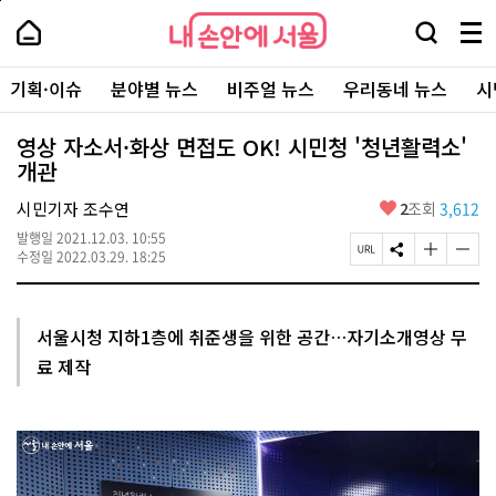
본
페
내
문
이
내
손
검
메
바
지
손
안
색
뉴
로
상
안
주
에
창
전
가
단
에
기획·이슈
분야별 뉴스
비주얼 뉴스
우리동네 뉴스
시
요
서
열
체
기
으
서
서
울
기
보
로
울
비
기
이
-
영상 자소서·화상 면접도 OK! 시민청 '청년활력소'
스
동
서
개관
바
울
로
시
가
좋
시민기자 조수연
2
조회
3,612
대
기
아
표
발행일
2021.12.03. 10:55
요
소
페
S
글
글
수정일
2022.03.29. 18:25
통
이
N
자
자
포
지
S
크
크
털
U
공
기
기
R
유
크
작
서울시청 지하1층에 취준생을 위한 공간…자기소개영상 무
L
하
게
게
료 제작
복
기
변
변
사
경
경
하
하
기
기