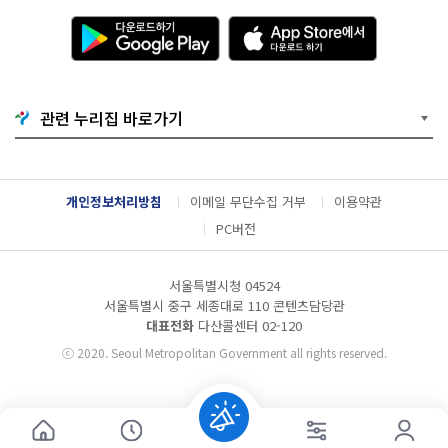
다
A
운
p
로
p
드
S
하
t
기
o
관련 누리집 바로가기
G
r
o
e
o
에
g
서
l
다
개인정보처리방침
이메일 무단수집 거부
이용약관
e
운
P
로
PC버전
l
드
a
하
y
기
서울특별시청 04524
서울특별시 중구 세종대로 110 콘텐츠담당관
대표전화
다산콜센터
02-120
ⓒ
2020. Seoul Metropolitan Government all rights reserved.