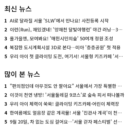
최신 뉴스
1
AI로 달라질 서울 'SLW'에서 만나요! 사전등록 시작
2
이런(Run), 재밌겠네! '양재천 달빛야행런' 야간 러닝…300명 모집
3
올가을엔, 모여봐요! '매헌시민의숲' 50여개 정원 조성
4
복잡한 도시계획시설 3D로 본다…미아 '층층공원' 첫 적용
5
우리 아이 첫 클라이밍 도전, 여기서! 서울형 키즈카페 '서울가족플라자점'
많이 본 뉴스
1
"편의점인데 아무것도 안 팔아요" 서울에서 가장 특별한 편의점의 정체
2
이것이 천연 냉방! '서울둘레길 9코스'로 숲속 피서 떠나볼까
3
우리 아이 체력이 쑥쑥! 클라이밍 키즈카페·어린이 체력장
4
한여름에도 얼음장 같은 계곡물! 서울 '진관사 계곡'이 천국이네~
5
9월 20일, 차 없는 도심 걸어요…'서울 걷자 페스티벌' 선착순 5천명