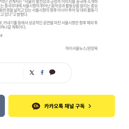
악단 관계자는 “서울의 발전상과 긍정적 이미지를 중국에 소개하
있는 중국무대에 서울시향의 뛰어난 음악성과 활동상을 알리는 중요
활동반경을 넓히고 있는 서울시향의 향후 아시아 투어 및 대외 활동기
고 있다”고 밝혔다.
본부, 카네기홀 등에서 성공적인 공연을 마친 서울시향은 향후 해외 투
넓혀나갈 계획이다.
4
하이서울뉴스/권양옥
카
트
페
카
위
이
오
터
스
톡
북