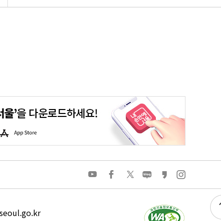
평생학습포털
청년포털
대기환경정보
에코마일리지
A
p
p
S
t
o
유
페
트
네
카
인
r
튜
이
위
이
카
스
e
브
스
터
버
오
타
북
블
스
그
로
토
램
그
리
eoul.go.kr