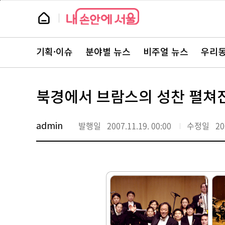
본
페
문
이
뉴
바
지
스
로
상
룸
가
단
뉴
기
으
스
로
기획·이슈
분야별 뉴스
비주얼 뉴스
우리동
주
이
요
동
서
비
스
북경에서 브람스의 성찬 펼쳐
바
로
가
기
admin
발행일
2007.11.19. 00:00
수정일
20