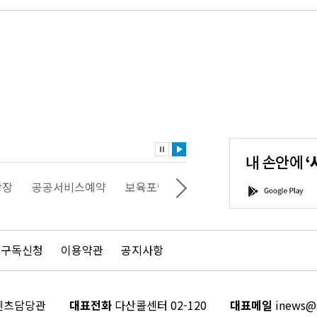
내
손
안
에
'서
광장
공공서비스예약
보육포털
일자리포털
문화포털
G
울'을
o
다
o
운
g
로
l
드
e
 구독신청
이용약관
공지사항
하
P
세
l
요!
a
y
콘텐츠담당관
대표전화
다산콜센터 02-120
대표메일
inews@s