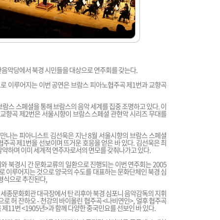
중산음악당에서 북경 시민들을 대상으로 연주회를 갖는다.
로 이루어지는 이번 공연은 브람스 피아노협주곡 제1번과 교향곡
 브람스 스페셜을 통해 브람스의 음악 세계를 집중 조명하고 있다. 이
 교향곡 제2번은 서울시향이 브람스 스페셜 관현악 시리즈 무대를
 만나는 피아니스트 김선욱은 지난 8월 서울시향의 브람스 스페셜
협주곡 제1번을 선보이며 뜨거운 호응을 얻은 바 있다. 김선욱은 최
 활약하며 이미 세계적 연주자로서의 면모를 갖춰나가고 있다.
와 북경시 간 문화교류의 일환으로 진행되는 이번 연주회는 2005
로 이루어지는 것으로 양국의 수도를 대표하는 문화단체인 북경 심
형식으로 추진된다,
8일 세종문화회관 대극장에서 탄 리후아 북경 심포니 음악감독의 지휘
으로 허 잔하오 - 천강의 바이올린 협주곡 <나비연인>, 얼후 협주곡
제11번 <1905년>과 함께 다양한 중국민요를 선보인 바 있다.