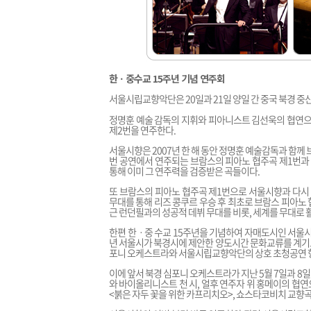
한ㆍ중수교 15주년 기념 연주회
서울시립교향악단은 20일과 21일 양일 간 중국 북경 
정명훈 예술 감독의 지휘와 피아니스트 김선욱의 협연으
제2번을 연주한다.
서울시향은 2007년 한 해 동안 정명훈 예술감독과 함께
번 공연에서 연주되는 브람스의 피아노 협주곡 제1번과
통해 이미 그 연주력을 검증받은 곡들이다.
또 브람스의 피아노 협주곡 제1번으로 서울시향과 다시
무대를 통해 리즈 콩쿠르 우승 후 최초로 브람스 피아노 
근 런던필과의 성공적 데뷔 무대를 비롯, 세계를 무대로
한편 한ㆍ중 수교 15주년을 기념하여 자매도시인 서울시
년 서울시가 북경시에 제안한 양도시간 문화교류를 계기
포니 오케스트라와 서울시립교향악단의 상호 초청공연 
이에 앞서 북경 심포니 오케스트라가 지난 5월 7일과 
와 바이올리니스트 천 시, 얼후 연주자 위 홍메이의 협연
<붉은 자두 꽃을 위한 카프리치오>, 쇼스타코비치 교향곡 