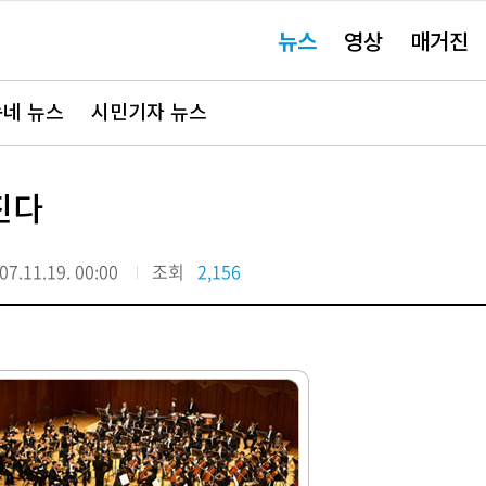
주
뉴스
영상
매거진
요
서
비
스
바
네 뉴스
시민기자 뉴스
로
가
기"
진다
07.11.19. 00:00
조회
2,156