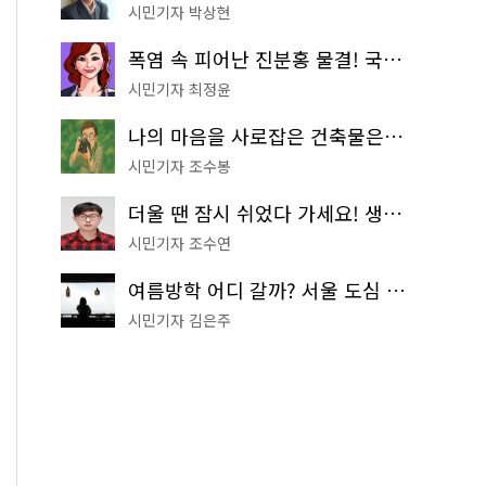
시민기자 박상현
폭염 속 피어난 진분홍 물결! 국립중앙박물관 배롱나무 명소
시민기자 최정윤
나의 마음을 사로잡은 건축물은? '서울시 건축상' 수상작 공개!
시민기자 조수봉
더울 땐 잠시 쉬었다 가세요! 생수 냉장고부터 해피소·무더위쉼터까지
시민기자 조수연
여름방학 어디 갈까? 서울 도심 무료 실내 여행 코스 추천
시민기자 김은주