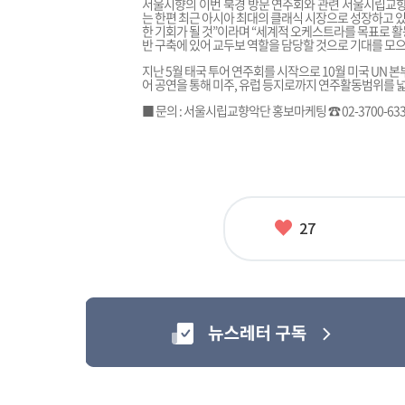
서울시향의 이번 북경 방문 연주회와 관련 서울시립교향
는 한편 최근 아시아 최대의 클래식 시장으로 성장하고 
한 기회가 될 것”이라며 “세계적 오케스트라를 목표로 
반 구축에 있어 교두보 역할을 담당할 것으로 기대를 모으
지난 5월 태국 투어 연주회를 시작으로 10월 미국 UN 
어 공연을 통해 미주, 유럽 등지로까지 연주활동범위를 
■ 문의 : 서울시립교향악단 홍보마케팅 ☎ 02-3700-633
좋
27
아
요