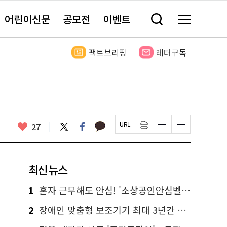
어린이신문
공모전
이벤트
검
메
색
뉴
창
전
열
체
팩트브리핑
레터구독
기
보
기
카
좋
트
페
27
페
인
글
글
카
위
이
아
이
쇄
자
자
오
터
스
요
지
하
크
크
톡
북
U
기
기
기
R
새
크
작
L
창
게
게
최신 뉴스
복
열
변
변
사
림
경
경
하
하
1
혼자 근무해도 안심! '소상공인안심벨' 신청하세요
기
기
2
장애인 맞춤형 보조기기 최대 3년간 무상 대여…삶의 질 높인다