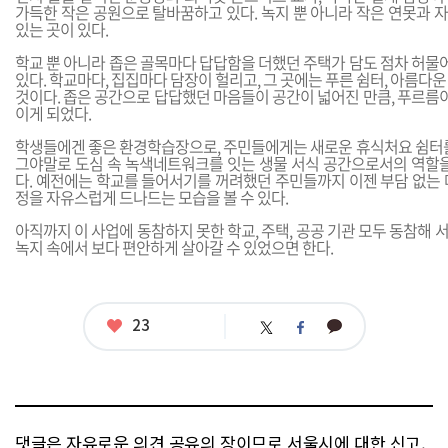
가득한 작은 공원으로 탈바꿈하고 있다. 녹지 뿐 아니라 작은 연못과 
있는 곳이 있다.
학교 뿐 아니라 좁은 골목마다 답답함을 더했던 주택가 담도 점차 허물어
있다. 학교마다, 집집마다 담장이 헐리고, 그 곳에는 푸른 쉼터, 아름다
것이다. 좁은 공간으로 답답했던 마음들이 공간이 넓어진 만큼, 푸르름이
이게 되었다.
학생들에겐 좋은 환경학습장으로, 주민들에게는 새로운 휴식처요 쉼터를
그야말로 도심 속 녹색네트워크를 잇는 생물 서식 공간으로서의 역할을
다. 예전에는 학교를 들어서기를 꺼려했던 주민들까지 이젠 부담 없는 
정을 자유스럽게 드나드는 모습을 볼 수 있다.
아직까지 이 사업에 동참하지 못한 학교, 주택, 공공 기관 모두 동참해
녹지 속에서 보다 편안하게 살아갈 수 있었으면 한다.
좋
23
카
트
페
아
카
위
이
요
오
터
스
톡
북
댓글은 자유로운 의견 공유의 장이므로 서울시에 대한 신고,