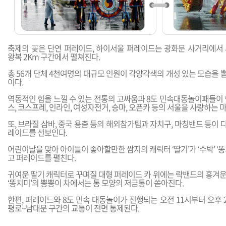
축제의 꽃은 단연 퍼레이드, 하이서울 퍼레이드는 광화문 사거리에서 
왕복 2Km 구간에서 펼쳐진다.
총 56개 단체 4천여명의 대규모 인원이 각양각색의 개성 있는 모습을
이다.
역동적인 힘을 느낄 수 있는 전통의 고싸움과 8도 민속대동놀이패들이 
스, 코스프레, 인라인, 여성자전거, 승마, 오픈카 등의 서울을 사랑하는 
또, 브라질 삼바, 중국 용춤 등의 해외참가팀과 자치구, 마칭밴드 등이
레이드를 선보인다.
어린이날을 맞아 아이들이 좋아할만한 쌈지의 캐릭터 ‘딸기’가 ‘수박’ ‘똥
고 퍼레이드를 펼친다.
귀여운 딸기 캐릭터로 꾸며질 대형 퍼레이드 카 위에는 락밴드의 흥겨운
‘똥치미’의 뿡뿡이 차에서는 통 모양의 저금통이 쏟아진다.
한편, 퍼레이드와 8도 민속 대동놀이가 진행되는 오전 11시부터 오후
평로~남대문 구간의 교통이 전면 통제된다.