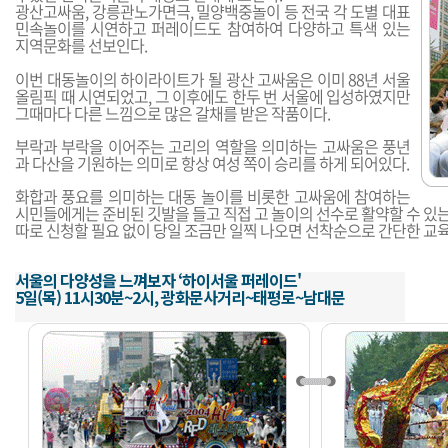
광산고싸움, 강릉관노가면극, 밀양백중놀이 등 전국 각 도별 대표
민속놀이를 시연하고 퍼레이드도 참여하여 다양하고 특색 있는
지역문화를 선보인다.
이번 대동놀이의 하이라이트가 될 광산 고싸움은 이미 88년 서울
올림픽 때 시연되었고, 그 이후에도 한두 번 서울에 입성하였지만
그때마다 다른 느낌으로 많은 갈채를 받은 작품이다.
부락과 부락을 이어주는 고리의 역할을 의미하는 고싸움은 풍년
과 다산을 기원하는 의미로 항상 여성 쪽이 승리를 하게 되어있다.
화합과 풍요를 의미하는 대동 놀이를 비롯한 고싸움에 참여하는
시민들에게는 준비된 깃발을 들고 직접 고 놀이의 선수로 활약할 수 있는
따로 신청할 필요 없이 당일 조금만 일찍 나오면 선착순으로 간단한 교육을
서울의 다양성을 느껴보자 ‘하이서울 퍼레이드'
5일(목) 11시30분~2시, 광화문사거리~태평로~남대문