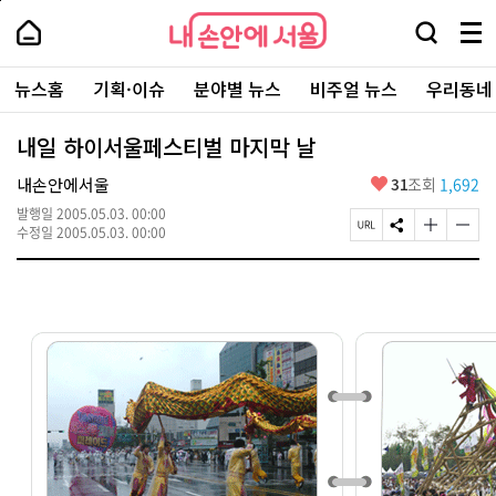
본
페
내
문
이
내
손
검
메
바
지
손
안
색
뉴
로
상
안
주
에
창
전
가
단
에
뉴스홈
기획·이슈
분야별 뉴스
비주얼 뉴스
우리동네
요
서
열
체
기
으
서
서
울
기
보
로
울
비
기
이
-
내일 하이서울페스티벌 마지막 날
스
동
서
바
울
좋
내손안에서울
31
조회
1,692
로
시
아
가
대
발행일
2005.05.03. 00:00
요
기
페
S
글
글
표
수정일
2005.05.03. 00:00
이
N
자
자
소
지
S
크
크
통
U
공
기
기
포
R
유
크
작
털
L
하
게
게
복
기
변
변
사
경
경
하
하
기
기