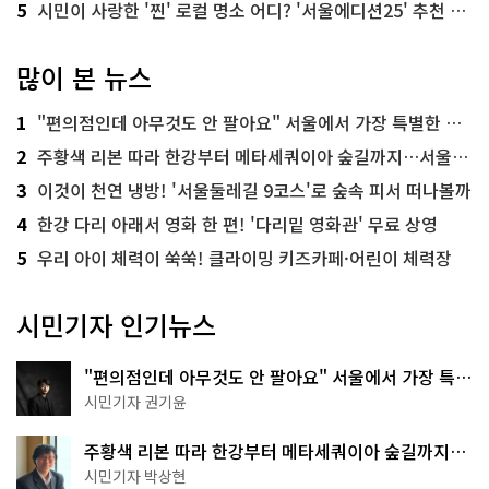
5
시민이 사랑한 '찐' 로컬 명소 어디? '서울에디션25' 추천 코스
많이 본 뉴스
1
"편의점인데 아무것도 안 팔아요" 서울에서 가장 특별한 편의점의 정체
2
주황색 리본 따라 한강부터 메타세쿼이아 숲길까지…서울둘레길 15코스
3
이것이 천연 냉방! '서울둘레길 9코스'로 숲속 피서 떠나볼까
4
한강 다리 아래서 영화 한 편! '다리밑 영화관' 무료 상영
5
우리 아이 체력이 쑥쑥! 클라이밍 키즈카페·어린이 체력장
시민기자 인기뉴스
"편의점인데 아무것도 안 팔아요" 서울에서 가장 특별
한 편의점의 정체
시민기자 권기윤
주황색 리본 따라 한강부터 메타세쿼이아 숲길까지…
서울둘레길 15코스
시민기자 박상현