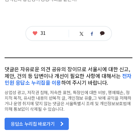
좋
31
카
트
페
아
카
위
이
요
오
터
스
톡
북
댓글은 자유로운 의견 공유의 장이므로 서울시에 대한 신고,
제안, 건의 등 답변이나 개선이 필요한 사항에 대해서는
전자
민원 응답소 누리집을 이용
하여 주시기 바랍니다.
상업성 광고, 저작권 침해, 저속한 표현, 특정인에 대한 비방, 명예훼손, 정
치적 목적, 유사한 내용의 반복적 글, 개인정보 유출,그 밖에 공익을 저해하
거나 운영 취지에 맞지 않는 댓글은 서울특별시 조례 및 개인정보보호법에
의해 통보없이 삭제될 수 있습니다.
응답소 누리집 바로가기