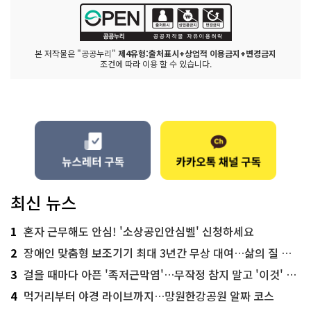
본 저작물은 "공공누리"
제4유형:출처표시+상업적 이용금지+변경금지
조건에 따라 이용 할 수 있습니다.
최신 뉴스
1
혼자 근무해도 안심! '소상공인안심벨' 신청하세요
2
장애인 맞춤형 보조기기 최대 3년간 무상 대여…삶의 질 높인다
3
걸을 때마다 아픈 '족저근막염'…무작정 참지 말고 '이것' 해보세요!
4
먹거리부터 야경 라이브까지…망원한강공원 알짜 코스