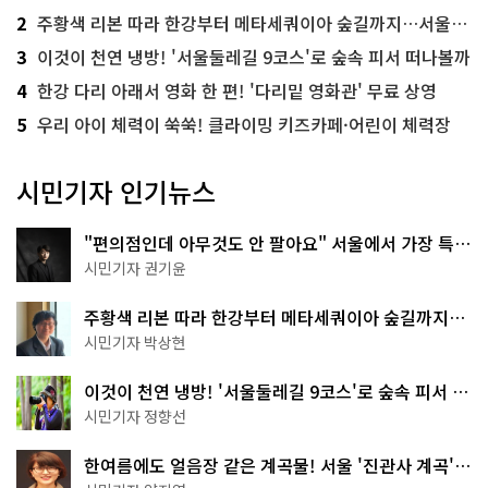
2
주황색 리본 따라 한강부터 메타세쿼이아 숲길까지…서울둘레길 15코스
3
이것이 천연 냉방! '서울둘레길 9코스'로 숲속 피서 떠나볼까
4
한강 다리 아래서 영화 한 편! '다리밑 영화관' 무료 상영
5
우리 아이 체력이 쑥쑥! 클라이밍 키즈카페·어린이 체력장
시민기자 인기뉴스
"편의점인데 아무것도 안 팔아요" 서울에서 가장 특별
한 편의점의 정체
시민기자 권기윤
주황색 리본 따라 한강부터 메타세쿼이아 숲길까지…
서울둘레길 15코스
시민기자 박상현
이것이 천연 냉방! '서울둘레길 9코스'로 숲속 피서 떠
나볼까
시민기자 정향선
한여름에도 얼음장 같은 계곡물! 서울 '진관사 계곡'이
천국이네~