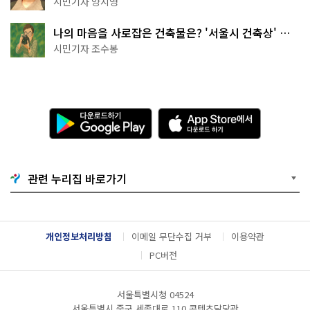
시민기자 양지영
나의 마음을 사로잡은 건축물은? '서울시 건축상' 수
상작 공개!
시민기자 조수봉
다
A
운
p
로
p
드
S
하
t
기
o
관련 누리집 바로가기
G
r
o
e
o
에
g
서
l
다
개인정보처리방침
이메일 무단수집 거부
이용약관
e
운
P
로
PC버전
l
드
a
하
y
기
서울특별시청 04524
서울특별시 중구 세종대로 110 콘텐츠담당관