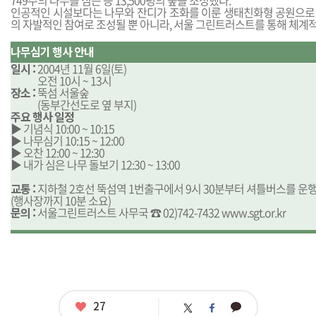
749주의 나무를 심는 등 13,500평의 숲을 조성했다.
인공적인 시설보다는 나무와 잔디가 조화를 이룬 생태친화형 공원으로
의 자발적인 참여로 조성될 뿐 아니라, 서울 그린트러스트를 통해 체계
나무심기 행사 안내
일시 :
2004년 11월 6일(토)
일시 :
오전 10시 ~ 13시
장소 :
뚝섬 서울숲
장소 :
(동부간선도로 옆 부지)
주요 행사 일정
▶ 기념식 10:00 ~ 10:15
▶ 나무심기 10:15 ~ 12:00
▶ 오찬 12:00 ~ 12:30
▶ 내가 심은 나무 돌보기 12:30 ~ 13:00
교통 :
지하철 2호선 뚝섬역 1번출구에서 9시 30분부터 셔틀버스를 운
(행사장까지 10분 소요)
문의 :
서울그린트러스트 사무국 ☎ 02)742-7432
www.sgt.or.kr
좋
27
카
트
페