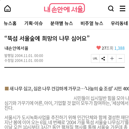
본
페
내
문
이
내
손
검
메
바
지
손
안
색
뉴
로
상
안
주
에
창
전
가
단
에
뉴스홈
기획·이슈
분야별 뉴스
비주얼 뉴스
우리동네
요
서
열
체
기
으
서
서
울
기
보
로
울
비
기
이
-
“뚝섬 서울숲에 희망의 나무 심어요”
스
동
서
바
울
좋
내손안에서울
27
조회
1,388
로
시
아
가
대
발행일
2004.11.01. 00:00
요
기
페
S
글
글
표
수정일
2004.11.01. 00:00
이
N
자
자
소
지
S
크
크
통
U
공
기
기
포
R
유
크
작
털
L
하
게
게
■
새 나무 심고, 심은 나무 건강하게 가꾸고…'나눔의 숲 조성' 시민 40
복
기
변
변
사
경
경
시민들이 십시일반 힘을 모아 나
하
하
심기와 가꾸기에 어른, 아이, 기업할 것 없이 모두가 참여하는, '세상에서
기
기
진다.
서울시가 도시녹화사업을 추진하기 위해 민간단체와 함께 결성한 재단
지난 봄에 이어 오는 6일, 네 번째로 ‘2004 가을 뚝섬 서울숲 나무심기’
이날 오전 10시부터 3시간 동안 펼쳐질 행사를 통해 서울숲 가운데 총