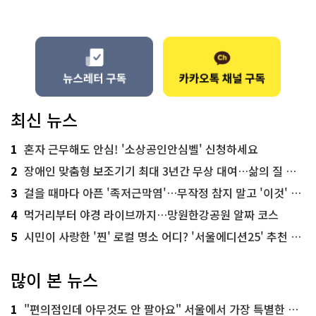
최신 뉴스
1
혼자 근무해도 안심! '소상공인안심벨' 신청하세요
2
장애인 맞춤형 보조기기 최대 3년간 무상 대여…삶의 질 높인다
3
걸을 때마다 아픈 '족저근막염'…무작정 참지 말고 '이것' 해보세요!
4
먹거리부터 야경 라이브까지…망원한강공원 알짜 코스
5
시민이 사랑한 '찐' 로컬 명소 어디? '서울에디션25' 추천 코스
많이 본 뉴스
1
"편의점인데 아무것도 안 팔아요" 서울에서 가장 특별한 편의점의 정체