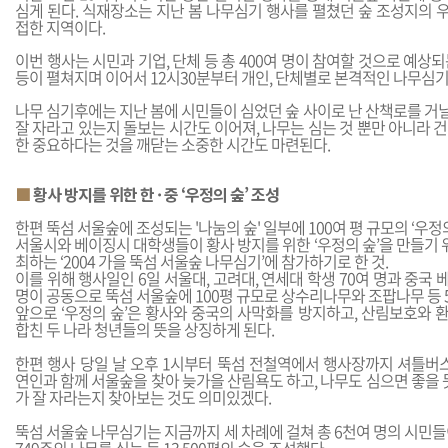
심게 된다. 식재장소는 지난 봄 나무심기 행사를 펼쳤던 숲 조성지의 
접한 지역이다.
이번 행사는 시민과 기업, 단체 등 총 400여 명이 참여할 것으로 예상되
등이 펼쳐지며 이어서 12시30분부터 개인, 단체별로 본격적인 나무심기
나무 심기후에는 지난 봄에 시민들이 심었던 숲 사이로 난 산책로를 거
잘 자라고 있는지 돌보는 시간도 이어져, 나무는 심는 것 뿐만 아니라 
한 중요하다는 것을 깨닫는 소중한 시간도 마련된다.
■
황사 방지를 위한 한 · 중 ‘우정의 숲’ 조성
한편 뚝섬 서울숲에 조성되는 '나눔의 숲' 일부에 100여 평 규모의 ‘우정
서울시와 베이징시 대학생들이 황사 방지를 위한 ‘우정의 숲’을 만들기
최하는 ‘2004 가을 뚝섬 서울숲 나무심기’에 참가하기로 한 것.
이를 위해 행사일인 6일 서울대, 고려대, 연세대 학생 70여 명과 중국 
명이 공동으로 뚝섬 서울숲에 100평 규모로 상수리나무와 조팝나무 등 5
앞으로 ‘우정의 숲’은 황사와 중국의 사막화를 방지하고, 산림보호와 
합친 두 나라 청년들의 뜻을 상징하게 된다.
한편 행사 당일 날 오후 1시부터 뚝섬 전철역에서 행사장까지 셔틀버스
연인과 함께 서울숲을 찾아 늦가을 산림욕도 하고, 나무도 심으면 좋을 듯
가 잘 자라는지 찾아보는 것도 의미있겠다.
뚝섬 서울숲 나무심기는 지금까지 세 차례에 걸쳐 총 6천여 명의 시민들