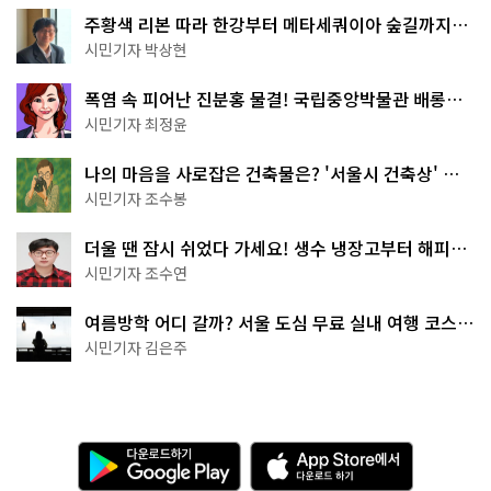
주황색 리본 따라 한강부터 메타세쿼이아 숲길까지…
서울둘레길 15코스
시민기자 박상현
폭염 속 피어난 진분홍 물결! 국립중앙박물관 배롱나
무 명소
시민기자 최정윤
나의 마음을 사로잡은 건축물은? '서울시 건축상' 수
상작 공개!
시민기자 조수봉
더울 땐 잠시 쉬었다 가세요! 생수 냉장고부터 해피소
·무더위쉼터까지
시민기자 조수연
여름방학 어디 갈까? 서울 도심 무료 실내 여행 코스
추천
시민기자 김은주
다
A
운
p
로
p