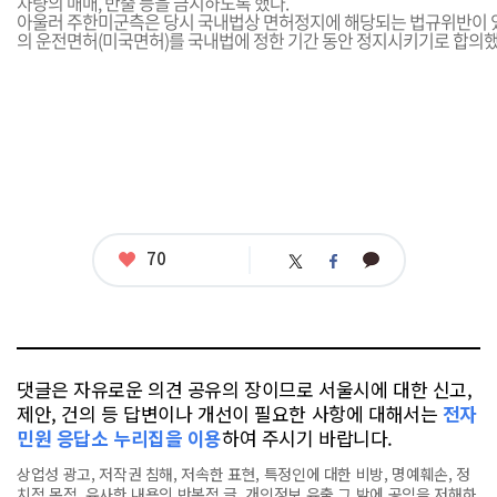
차량의 매매, 반출 등을 금지하도록 했다.
아울러 주한미군측은 당시 국내법상 면허정지에 해당되는 법규위반이 
의 운전면허(미국면허)를 국내법에 정한 기간 동안 정지시키기로 합의했
좋
70
카
트
페
아
카
위
이
요
오
터
스
톡
북
댓글은 자유로운 의견 공유의 장이므로 서울시에 대한 신고,
제안, 건의 등 답변이나 개선이 필요한 사항에 대해서는
전자
민원 응답소 누리집을 이용
하여 주시기 바랍니다.
상업성 광고, 저작권 침해, 저속한 표현, 특정인에 대한 비방, 명예훼손, 정
치적 목적, 유사한 내용의 반복적 글, 개인정보 유출,그 밖에 공익을 저해하