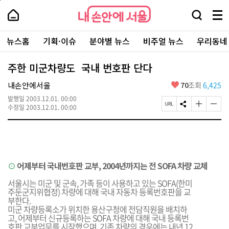
본
페
내
문
이
내
손
검
메
바
지
손
안
색
뉴
로
상
안
주
에
창
전
가
단
에
뉴스홈
기획·이슈
분야별 뉴스
비주얼 뉴스
우리동네
요
서
열
체
기
으
서
서
울
기
보
로
울
비
기
이
-
주한 미군차량도 국내 번호판 단다
스
동
서
바
울
좋
내손안에서울
70
조회
6,425
로
시
아
가
대
발행일
2003.12.01. 00:00
요
기
페
S
글
글
표
수정일
2003.12.01. 00:00
이
N
자
자
소
지
S
크
크
통
U
공
기
기
포
R
유
크
작
털
L
하
게
게
복
기
변
변
⊙
어제부터 국내번호판 교부, 2004년까지는 전 SOFA 차량 교체
사
경
경
하
하
서울시는 미군 및 군속, 가족 등이 사용하고 있는 SOFA(한미
기
기
주둔군지위협정) 차량에 대해 국내 자동차 등록번호판을 교
부한다.
미군 차량등록소가 위치한 용산구청에 전담직원을 배치하
고, 어제부터 신규등록하는 SOFA 차량에 대해 국내 등록번
호판 교부업무를 시작했으며, 기존 차량의 경우에는 내년 12