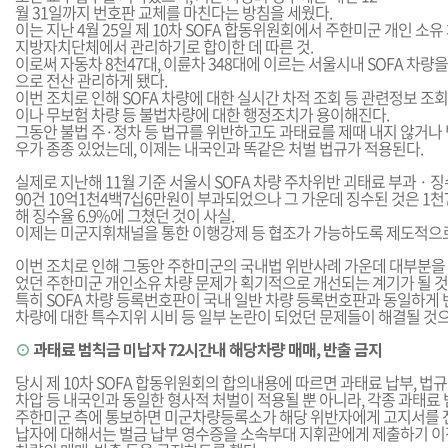
월 31일까지 번호판 교체를 마친다는 방침을 세웠다.
이는 지난 4월 25일 제 10차 SOFA 합동위원회에서 주한미군 개인 소유
지방자치단체에서 관리하기로 합이한 데 따른 것.
이로써 자동차 8천47대, 이륜차 348대에 이르는 서울시내 SOFA 차량
으로 전산 관리하게 됐다.
이번 조치로 인해 SOFA 차량에 대한 실시간 차적 조회 등 관련정보 
이나 무보험 차량 등 불법차량에 대한 행정조치가 용이해진다.
그동안 불법 주·정차 등 법규를 위반하고도 과태료를 제때 내지 않거나
우가 종종 있었는데, 이제는 내국인과 똑같은 처벌 법규가 적용된다.
실제로 지난해 11월 기준 서울시 SOFA 차량 주차위반 괴태료 부과 · 징
90건 10억1천4백7십6만원이 부과되었으나 그 가운데 징수된 것은 1천
해 징수율 6.9%에 그쳤던 것이 사실.
이제는 미군지휘채널을 통한 이행강제 등 협조가 가능하도록 제도적으로
이번 조치로 인해 그동안 주한미군의 국내법 위반사례 가운데 대부분을
었던 주한미군 개인소유 차량 문제가 획기적으로 개선되는 계기가 될 것
특히 SOFA 차량 등록번호판이 국내 일반 차량 등록번호판과 동일하게 
차량에 대한 특수지위 시비 등 일부 논란이 되었던 문제들이 해결될 것으
⊙
과태료 범칙금 미납자 72시간내 해당차량 매매, 반출 금지
당시 제 10차 SOFA 합동위원회의 합의내용에 따르면 과태료 납부, 법규
차압 등 내국인과 동일한 형사적 처벌이 적용될 뿐 아니라, 각종 과태료
주한미군 측에 통보하면 미군차량등록소가 해당 위반자에게 고지서를 전
납자에 대해서는 벌금 납부 영수증을 소속부대 지휘관에게 제출하기 이