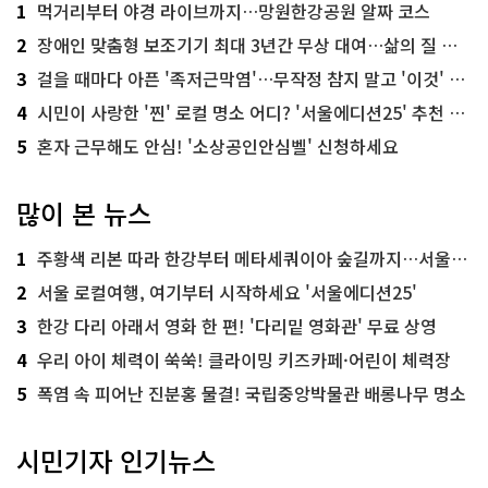
1
먹거리부터 야경 라이브까지…망원한강공원 알짜 코스
2
장애인 맞춤형 보조기기 최대 3년간 무상 대여…삶의 질 높인다
3
걸을 때마다 아픈 '족저근막염'…무작정 참지 말고 '이것' 해보세요!
4
시민이 사랑한 '찐' 로컬 명소 어디? '서울에디션25' 추천 코스
5
혼자 근무해도 안심! '소상공인안심벨' 신청하세요
많이 본 뉴스
1
주황색 리본 따라 한강부터 메타세쿼이아 숲길까지…서울둘레길 15코스
2
서울 로컬여행, 여기부터 시작하세요 '서울에디션25'
3
한강 다리 아래서 영화 한 편! '다리밑 영화관' 무료 상영
4
우리 아이 체력이 쑥쑥! 클라이밍 키즈카페·어린이 체력장
5
폭염 속 피어난 진분홍 물결! 국립중앙박물관 배롱나무 명소
시민기자 인기뉴스