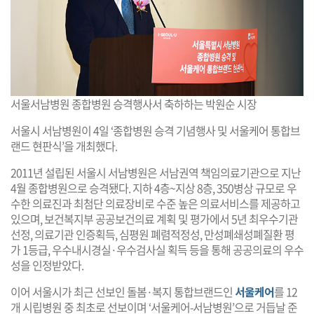
서울서남병원 종합병원 승격행사서 축하하는 박원순 시장
서울시 서남병원이 4일 ‘종합병원 승격 기념행사 및 서울케어 통합브
랜드 현판식’을 개최했다.
2011년 설립된 서울시 서남병원은 서남권역 책임의료기관으로 지난
4월 종합병원으로 승격됐다. 지하 4층~지상 8층, 350병상 규모로 우
수한 의료진과 최첨단 의료장비로 수준 높은 의료서비스를 제공하고
있으며, 보건복지부 공공보건의료 계획 및 평가에서 5년 최우수기관
선정, 의료기관 인증획득, 심평원 폐렴적정성, 만성폐쇄성폐질환 평
가 1등급, 우수내시경실·우수검사실 획득 등을 통해 공공의료의 우수
성을 인정받았다.
이어 서울시가 최근 선보인 돌봄·복지 통합브랜드인
서울케어
를 12
개 시립병원 중 최초로 선보이며 ‘서울케어-서남병원’으로 거듭날 준