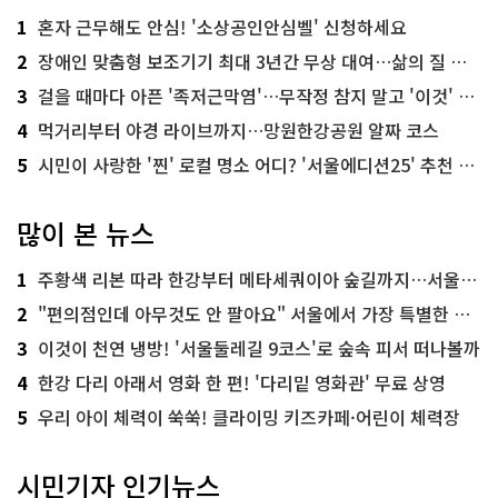
1
혼자 근무해도 안심! '소상공인안심벨' 신청하세요
2
장애인 맞춤형 보조기기 최대 3년간 무상 대여…삶의 질 높인다
3
걸을 때마다 아픈 '족저근막염'…무작정 참지 말고 '이것' 해보세요!
4
먹거리부터 야경 라이브까지…망원한강공원 알짜 코스
5
시민이 사랑한 '찐' 로컬 명소 어디? '서울에디션25' 추천 코스
많이 본 뉴스
1
주황색 리본 따라 한강부터 메타세쿼이아 숲길까지…서울둘레길 15코스
2
"편의점인데 아무것도 안 팔아요" 서울에서 가장 특별한 편의점의 정체
3
이것이 천연 냉방! '서울둘레길 9코스'로 숲속 피서 떠나볼까
4
한강 다리 아래서 영화 한 편! '다리밑 영화관' 무료 상영
5
우리 아이 체력이 쑥쑥! 클라이밍 키즈카페·어린이 체력장
시민기자 인기뉴스