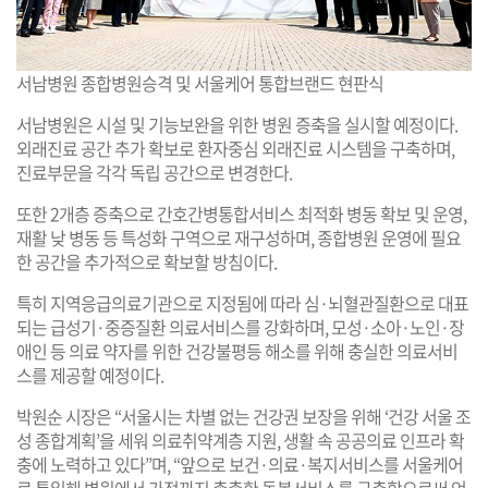
서남병원 종합병원승격 및 서울케어 통합브랜드 현판식
서남병원은 시설 및 기능보완을 위한 병원 증축을 실시할 예정이다.
외래진료 공간 추가 확보로 환자중심 외래진료 시스템을 구축하며,
진료부문을 각각 독립 공간으로 변경한다.
또한 2개층 증축으로 간호간병통합서비스 최적화 병동 확보 및 운영,
재활 낮 병동 등 특성화 구역으로 재구성하며, 종합병원 운영에 필요
한 공간을 추가적으로 확보할 방침이다.
특히 지역응급의료기관으로 지정됨에 따라 심·뇌혈관질환으로 대표
되는 급성기·중증질환 의료서비스를 강화하며, 모성·소아·노인·장
애인 등 의료 약자를 위한 건강불평등 해소를 위해 충실한 의료서비
스를 제공할 예정이다.
박원순 시장은 “서울시는 차별 없는 건강권 보장을 위해 ‘건강 서울 조
성 종합계획’을 세워 의료취약계층 지원, 생활 속 공공의료 인프라 확
충에 노력하고 있다”며, “앞으로 보건·의료·복지서비스를 서울케어
로 통일해 병원에서 가정까지 촘촘한 돌봄서비스를 구축함으로써 언