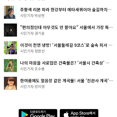
주황색 리본 따라 한강부터 메타세쿼이아 숲길까지…
서울둘레길 15코스
시민기자 박상현
"편의점인데 아무것도 안 팔아요" 서울에서 가장 특별
한 편의점의 정체
시민기자 권기윤
이것이 천연 냉방! '서울둘레길 9코스'로 숲속 피서 떠
나볼까
시민기자 정향선
나의 마음을 사로잡은 건축물은? '서울시 건축상' 수
상작 공개!
시민기자 조수봉
한여름에도 얼음장 같은 계곡물! 서울 '진관사 계곡'이
천국이네~
시민기자 양지영
다
A
운
p