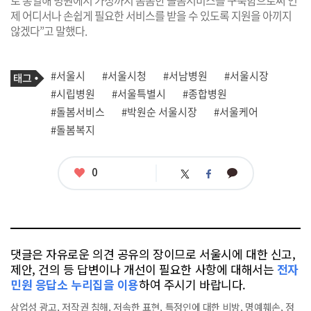
제 어디서나 손쉽게 필요한 서비스를 받을 수 있도록 지원을 아끼지
않겠다”고 말했다.
기
태
#서울시
#서울시청
#서남병원
#서울시장
사
그
관
#시립병원
#서울특별시
#종합병원
련
#돌봄서비스
#박원순 서울시장
#서울케어
태
그
#돌봄복지
좋
0
카
트
페
아
카
위
이
요
오
터
스
톡
북
댓글은 자유로운 의견 공유의 장이므로 서울시에 대한 신고,
제안, 건의 등 답변이나 개선이 필요한 사항에 대해서는
전자
민원 응답소 누리집을 이용
하여 주시기 바랍니다.
상업성 광고, 저작권 침해, 저속한 표현, 특정인에 대한 비방, 명예훼손, 정