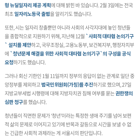
형 뉴딜일자리 제공 계획
에 대해 밝힌 바 있습니다. 2월 3일에는 전국
최초
일자리노동국 출범
을 알리기도 했습니다.
또한, 시는 일자리 창출뿐만 아니라 사회의 사각지대에 놓인 청년들
을 종합적으로 지원하기 위해, 지난해 12월
`사회적 대타협 논의기구
` 설치를 제안
하고, 국무조정실, 고용노동부, 보건복지부, 행정자치부
에
`청년문제 해결을 위한 사회적 대타협 논의기구`의 구성을 공식
요청
하기도 했습니다.
그러나 회신 기한인 1월 11일까지 정부의 응답이 없는 관계로 일단 중
앙정부를 제외하고
범국민위원회(가칭)를 추진
하기로 했으며, 27일
지방교부세법 시행령에 대해 지방자치권 침해 여부를 묻는
권한쟁의
심판 청구
를 했습니다.
청년들이 직면한 문제가 ‘청년’이라는 특정한 생애 주기를 넘어 보편
적 삶의 문제로 이어지고 있기에 반목과 갈등으로 시간을 보낼 수 없
는 긴급한 사회적 과제라는 게 서울시의 판단입니다.