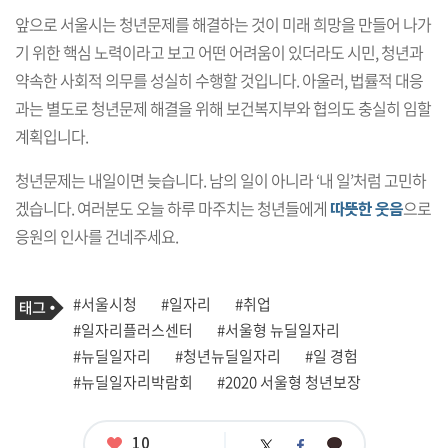
앞으로 서울시는 청년문제를 해결하는 것이 미래 희망을 만들어 나가
기 위한 핵심 노력이라고 보고 어떤 어려움이 있더라도 시민, 청년과
약속한 사회적 의무를 성실히 수행할 것입니다. 아울러, 법률적 대응
과는 별도로 청년문제 해결을 위해 보건복지부와 협의도 충실히 임할
계획입니다.
청년문제는 내일이면 늦습니다. 남의 일이 아니라 ‘내 일’처럼 고민하
겠습니다. 여러분도 오늘 하루 마주치는 청년들에게
따뜻한 웃음
으로
응원의 인사를 건네주세요.
기
태
#서울시청
#일자리
#취업
사
그
관
#일자리플러스센터
#서울형 뉴딜일자리
련
#뉴딜일자리
#청년뉴딜일자리
#일 경험
태
그
#뉴딜일자리박람회
#2020 서울형 청년보장
좋
10
카
트
페