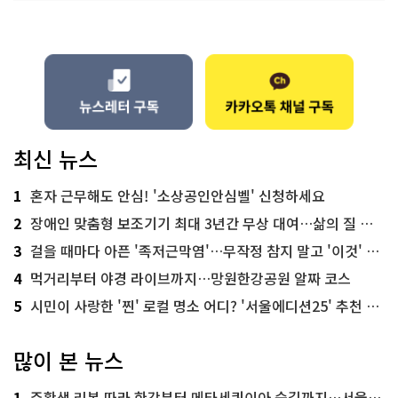
최신 뉴스
1
혼자 근무해도 안심! '소상공인안심벨' 신청하세요
2
장애인 맞춤형 보조기기 최대 3년간 무상 대여…삶의 질 높인다
3
걸을 때마다 아픈 '족저근막염'…무작정 참지 말고 '이것' 해보세요!
4
먹거리부터 야경 라이브까지…망원한강공원 알짜 코스
5
시민이 사랑한 '찐' 로컬 명소 어디? '서울에디션25' 추천 코스
많이 본 뉴스
1
주황색 리본 따라 한강부터 메타세쿼이아 숲길까지…서울둘레길 15코스