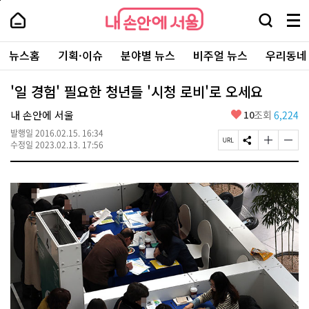
본
페
내
문
이
내
손
검
메
바
지
손
안
색
뉴
로
상
안
주
에
창
전
가
단
에
뉴스홈
기획·이슈
분야별 뉴스
비주얼 뉴스
우리동네
요
서
열
체
기
으
서
서
울
기
보
로
울
비
기
이
-
'일 경험' 필요한 청년들 '시청 로비'로 오세요
스
동
서
바
울
좋
내 손안에 서울
10
조회
6,224
로
시
아
가
대
발행일
2016.02.15. 16:34
요
기
페
S
글
글
표
수정일
2023.02.13. 17:56
이
N
자
자
소
지
S
크
크
통
U
공
기
기
포
R
유
크
작
털
L
하
게
게
복
기
변
변
사
경
경
하
하
기
기