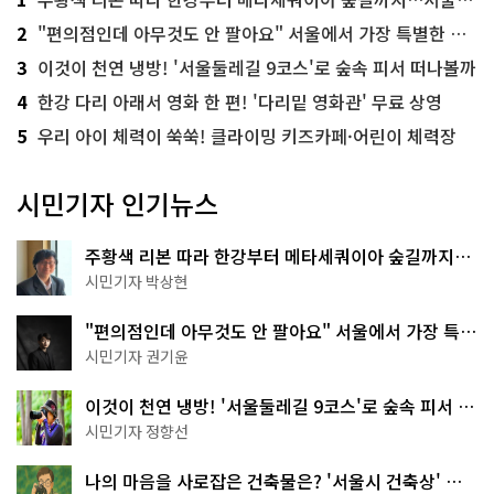
2
"편의점인데 아무것도 안 팔아요" 서울에서 가장 특별한 편의점의 정체
3
이것이 천연 냉방! '서울둘레길 9코스'로 숲속 피서 떠나볼까
4
한강 다리 아래서 영화 한 편! '다리밑 영화관' 무료 상영
5
우리 아이 체력이 쑥쑥! 클라이밍 키즈카페·어린이 체력장
시민기자 인기뉴스
주황색 리본 따라 한강부터 메타세쿼이아 숲길까지…
서울둘레길 15코스
시민기자 박상현
"편의점인데 아무것도 안 팔아요" 서울에서 가장 특별
한 편의점의 정체
시민기자 권기윤
이것이 천연 냉방! '서울둘레길 9코스'로 숲속 피서 떠
나볼까
시민기자 정향선
나의 마음을 사로잡은 건축물은? '서울시 건축상' 수