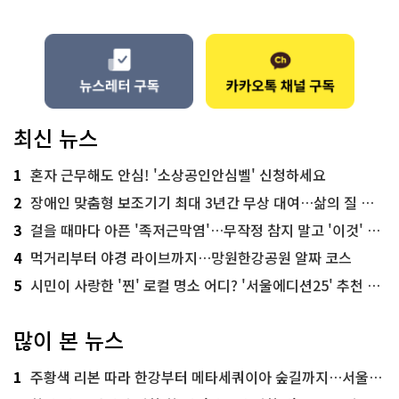
최신 뉴스
1
혼자 근무해도 안심! '소상공인안심벨' 신청하세요
2
장애인 맞춤형 보조기기 최대 3년간 무상 대여…삶의 질 높인다
3
걸을 때마다 아픈 '족저근막염'…무작정 참지 말고 '이것' 해보세요!
4
먹거리부터 야경 라이브까지…망원한강공원 알짜 코스
5
시민이 사랑한 '찐' 로컬 명소 어디? '서울에디션25' 추천 코스
많이 본 뉴스
1
주황색 리본 따라 한강부터 메타세쿼이아 숲길까지…서울둘레길 15코스