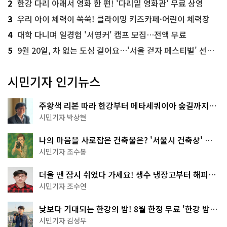
2
한강 다리 아래서 영화 한 편! '다리밑 영화관' 무료 상영
3
우리 아이 체력이 쑥쑥! 클라이밍 키즈카페·어린이 체력장
4
대학 다니며 일경험 '서영커' 캠프 모집…전액 무료
5
9월 20일, 차 없는 도심 걸어요…'서울 걷자 페스티벌' 선착순 5천명
시민기자 인기뉴스
주황색 리본 따라 한강부터 메타세쿼이아 숲길까지…
서울둘레길 15코스
시민기자 박상현
나의 마음을 사로잡은 건축물은? '서울시 건축상' 수
상작 공개!
시민기자 조수봉
더울 땐 잠시 쉬었다 가세요! 생수 냉장고부터 해피소
·무더위쉼터까지
시민기자 조수연
낮보다 기대되는 한강의 밤! 8월 한정 무료 '한강 밤
핑' 예약은?
시민기자 김성무