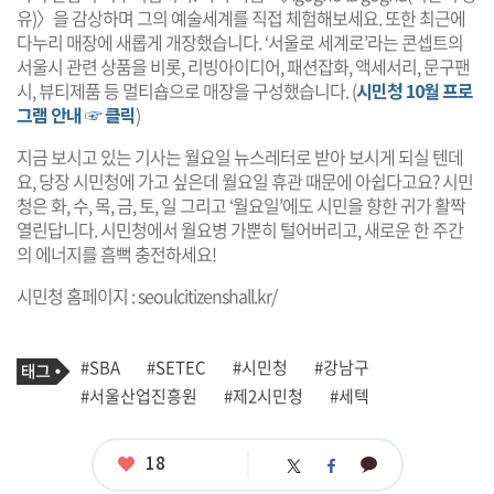
유)〉을 감상하며 그의 예술세계를 직접 체험해보세요. 또한 최근에
다누리 매장에 새롭게 개장했습니다. ‘서울로 세계로’라는 콘셉트의
서울시 관련 상품을 비롯, 리빙아이디어, 패션잡화, 액세서리, 문구팬
시, 뷰티제품 등 멀티숍으로 매장을 구성했습니다. (
시민청 10월 프로
그램 안내 ☞ 클릭
)
지금 보시고 있는 기사는 월요일 뉴스레터로 받아 보시게 되실 텐데
요, 당장 시민청에 가고 싶은데 월요일 휴관 때문에 아쉽다고요? 시민
청은 화, 수, 목, 금, 토, 일 그리고 ‘월요일’에도 시민을 향한 귀가 활짝
열린답니다. 시민청에서 월요병 가뿐히 털어버리고, 새로운 한 주간
의 에너지를 흠뻑 충전하세요!
시민청 홈페이지 :
seoulcitizenshall.kr/
기
태
#SBA
#SETEC
#시민청
#강남구
사
그
관
#서울산업진흥원
#제2시민청
#세텍
련
태
그
좋
18
카
트
페
아
카
위
이