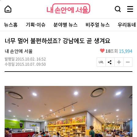
본
페
내
문
이
내
손
검
메
바
지
손
안
색
뉴
로
상
안
주
에
창
전
가
단
에
뉴스홈
기획·이슈
분야별 뉴스
비주얼 뉴스
우리동네
요
서
열
체
기
으
서
서
울
기
보
로
울
비
기
이
-
너무 멀어 불편하셨죠? 강남에도 곧 생겨요
스
동
서
바
울
좋
내 손안에 서울
18
조회
15,994
로
시
아
가
대
발행일
2015.10.02. 16:52
요
기
페
S
글
글
표
수정일
2015.10.07. 09:50
이
N
자
자
소
지
S
크
크
통
U
공
기
기
포
R
유
크
작
털
L
하
게
게
복
기
변
변
사
경
경
하
하
기
기