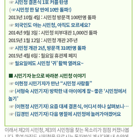
☞
시민청 결혼식 1호 커플 탄생
(
☞시민청 한 달 만에 10만 돌파!)
2013년 10월 4일 : 시민청 방문객 100만명 돌파
☞
외국인도 아는 시민청, 아직도 모르세요?
2014년 9월 3일 : 시민청 외부대관 1,000건 돌파
2015년 1월 12일 : 시민청 개관 2주년
☞
시민청 개관 2년, 방문객 310만명 돌파
2015년 4월 6일 : 월요일 휴관제 폐지
☞
월요일에도 시민청 ‘귀’ 활짝 열려요~
■ 시민기자 눈으로 바라본 시민청 이야기
☞
이현정 시민기자가 만난 “시민청 사람들”
☞
(서형숙 시민기자) 방학한 내 아이에게 참~ 좋은 ‘시민청에서
놀기’
☞
(이현정 시민기자) 요즘 대세 결혼식, 어디서 하나 살펴보니…
☞
(김경민 시민기자) 다음 명절에 시민청에 놀러가야겠어요
이래서 제2의 시민청, 제3의 시민청을 찾는 목소리가 점점 커졌나봅
니다. 혹여 아직도 시민청을 모르시는 독자분이 계시다면 내 손안에