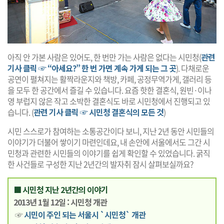
아직 안 가본 사람은 있어도, 한 번만 가는 사람은 없다는 시민청(
관련
기사 클릭 ☞ “아세요?” 한 번 가면 계속 가게 되는 그 곳
). 다채로운
공연이 펼쳐지는 활짝라운지와 책방, 카페, 공정무역가게, 갤러리 등
을 모두 한 공간에서 즐길 수 있습니다. 요즘 핫한 결혼식, 원빈·이나
영 부럽지 않은 작고 소박한 결혼식도 바로 시민청에서 진행되고 있
습니다. (
관련 기사 클릭 ☞ 시민청 결혼식의 모든 것
)
시민 스스로가 참여하는 소통공간이다 보니, 지난 2년 동안 시민들의
이야기가 더불어 쌓이기 마련인데요, 내 손안에 서울에서도 그간 시
민청과 관련한 시민들의 이야기를 쉽게 확인할 수 있었습니다. 굵직
한 사건들로 구성한 지난 2년간의 발자취 잠시 살펴보실까요?
■ 시민청 지난 2년간의 이야기
2013년 1월 12일 : 시민청 개관
☞
시민이 주인 되는 서울시 `시민청` 개관