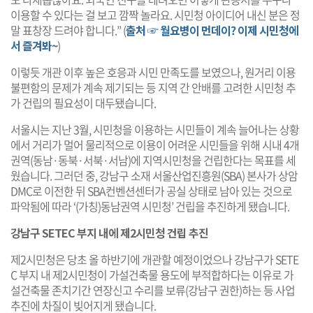
이용할 수 있다는 걸 보고 깜짝 놀라요. 시민청 아이디어 내신 분은 정
말 표창장 드려야 합니다.” (
출처 ☞ 월요병이 먼데이? 이제 시민청에
서 즐겨봐~
)
이렇듯 개관 이후 높은 호응과 시민 만족도를 보였으나, 원거리 이용
불편함의 문제가 계속 제기되는 등 지역 간 안배를 고려한 시민청 추
가 건립의 필요성이 대두됐습니다.
서울시는 지난 3월, 시민청을 이용하는 시민들이 계속 늘어나는 상황
에서 거리가 멀어 물리적으로 이용이 어려운 시민들을 위해 시내 4개
권역(동남·동북·서북·서남)에 지역시민청을 건립한다는 목표를 세
웠습니다. 그러던 중, 강남구 소재 서울산업진흥원(SBA) 본사가 상암
DMC로 이전한 뒤 SBA컨벤션센터가 공실 상태로 남아 있는 것으로
파악됨에 따라 ‘(가칭)동남권역 시민청’ 건립을 추진하게 됐습니다.
강남구 SETEC 부지 내에 제2시민청 건립 추진
제2시민청은 당초 올 하반기에 개관할 예정이었으나 강남구가 SETE
C 부지 내 제2시민청이 가설건축물 용도에 부적합하다는 이유로 가
설건축물 존치기간 연장신고 수리를 보류(강남구 권한)하는 등 사업
추진에 차질이 빚어지게 됐습니다.