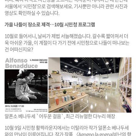
서울에서 ‘시민청’으로 검색해보세요. 기사뿐만 아니라 관련 사진과
영상도 확인하실 수 있습니다.
가을 나들이 장소로 제격…10월 시민청 프로그램
10월로 들어서니, 날씨가 제법 서늘해졌습니다. 갈수록 짧아져서 더
욱 아쉬운 가을, 이 계절이 다 가기 전에 시민청으로 나들이 떠나보는
건 어떠신지요?
알폰소 베나두세 `어두운 걸음`, 최근 리뉴얼한 다누리 매장
10월 9일 시민청 활짝라운지에서는 이탈리아 작가 알폰소 베나두세
와의 만남이 이루어집니다. 작가 작품 〈Agogno la gogna(비난의 향