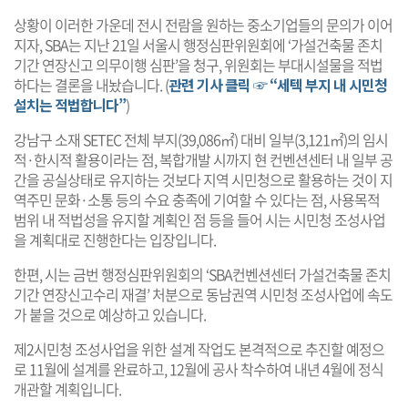
상황이 이러한 가운데 전시 전람을 원하는 중소기업들의 문의가 이어
지자, SBA는 지난 21일 서울시 행정심판위원회에 ‘가설건축물 존치
기간 연장신고 의무이행 심판’을 청구, 위원회는 부대시설물을 적법
하다는 결론을 내놨습니다. (
관련 기사 클릭 ☞ “세텍 부지 내 시민청
설치는 적법합니다”
)
강남구 소재 SETEC 전체 부지(39,086㎡) 대비 일부(3,121㎡)의 임시
적·한시적 활용이라는 점, 복합개발 시까지 현 컨벤션센터 내 일부 공
간을 공실상태로 유지하는 것보다 지역 시민청으로 활용하는 것이 지
역주민 문화·소통 등의 수요 충족에 기여할 수 있다는 점, 사용목적
범위 내 적법성을 유지할 계획인 점 등을 들어 시는 시민청 조성사업
을 계획대로 진행한다는 입장입니다.
한편, 시는 금번 행정심판위원회의 ‘SBA컨벤션센터 가설건축물 존치
기간 연장신고수리 재결’ 처분으로 동남권역 시민청 조성사업에 속도
가 붙을 것으로 예상하고 있습니다.
제2시민청 조성사업을 위한 설계 작업도 본격적으로 추진할 예정으
로 11월에 설계를 완료하고, 12월에 공사 착수하여 내년 4월에 정식
개관할 계획입니다.