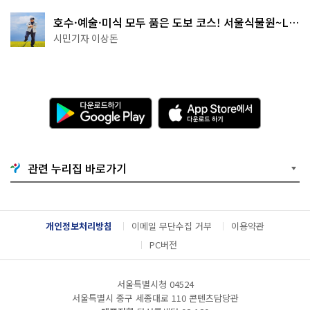
호수·예술·미식 모두 품은 도보 코스! 서울식물원~LG
아트센터~마곡테라스거리
시민기자 이상돈
다
A
운
p
로
p
드
S
하
t
기
o
관련 누리집 바로가기
G
r
o
e
o
에
g
서
l
다
개인정보처리방침
이메일 무단수집 거부
이용약관
e
운
P
로
PC버전
l
드
a
하
y
기
서울특별시청 04524
서울특별시 중구 세종대로 110 콘텐츠담당관