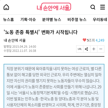
본
페
내
문
이
내
손
검
메
바
지
손
안
색
뉴
로
상
안
주
에
창
전
가
단
에
뉴스홈
기획·이슈
분야별 뉴스
비주얼 뉴스
우리동네
요
서
열
체
기
으
서
서
울
기
보
로
울
비
기
이
-
'노동 존중 특별시' 변화가 시작됩니다
스
동
서
바
울
좋
내 손안에 서울
5
조회
4,249
로
시
아
가
대
발행일
2015.04.29. 14:00
요
기
페
S
글
글
표
수정일
2022.11.07. 16:38
이
N
자
자
소
지
S
크
크
통
U
공
기
기
포
R
유
크
작
털
직장 분위기 때문에 육아휴직을 내지 못하는 여성 근로자, 별 다른
L
하
게
게
통보 없이 해고를 당한 외국인 근로자. 우리 주변에는 열심히 일하
복
기
변
변
사
경
경
지만 자신의 권리를 챙기지 못하는 노동자들이 무수히 많습니다.
하
하
이에 서울시가 노동이 존중받는 사회를 만들기 위해 나섭니다. 29
기
기
일 시는 '서울시 노동정책기본계획'을 수립·시행키로 했습니다.
이번 발표는 민주노총·한국노총 등 양대노총과 각 분야 노동 및
사용자단체의 목소리를 반영하고 시의회, 학계, 연구기관, 중앙정