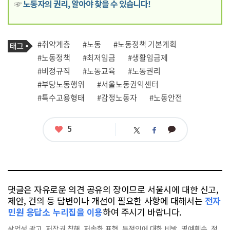
☞
노동자의 권리, 알아야 찾을 수 있습니다!
기
태
#취약계층
#노동
#노동정책 기본계획
사
그
관
#노동정책
#최저임금
#생활임금제
련
#비정규직
#노동교육
#노동권리
태
그
#부당노동행위
#서울노동권익센터
#특수고용형태
#감정노동자
#노동안전
좋
5
카
트
페
아
카
위
이
요
오
터
스
톡
북
댓글은 자유로운 의견 공유의 장이므로 서울시에 대한 신고,
제안, 건의 등 답변이나 개선이 필요한 사항에 대해서는
전자
민원 응답소 누리집을 이용
하여 주시기 바랍니다.
상업성 광고, 저작권 침해, 저속한 표현, 특정인에 대한 비방, 명예훼손, 정