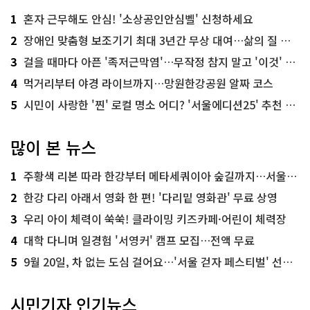
1
혼자 근무해도 안심! '소상공인안심벨' 신청하세요
2
장애인 맞춤형 보조기기 최대 3년간 무상 대여…삶의 질 높인다
3
걸을 때마다 아픈 '족저근막염'…무작정 참지 말고 '이것' 해보세요!
4
먹거리부터 야경 라이브까지…망원한강공원 알짜 코스
5
시민이 사랑한 '찐' 로컬 명소 어디? '서울에디션25' 추천 코스
많이 본 뉴스
1
주황색 리본 따라 한강부터 메타세쿼이아 숲길까지…서울둘레길 15코스
2
한강 다리 아래서 영화 한 편! '다리밑 영화관' 무료 상영
3
우리 아이 체력이 쑥쑥! 클라이밍 키즈카페·어린이 체력장
4
대학 다니며 일경험 '서영커' 캠프 모집…전액 무료
5
9월 20일, 차 없는 도심 걸어요…'서울 걷자 페스티벌' 선착순 5천명
시민기자 인기뉴스