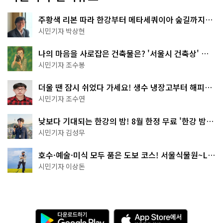
주황색 리본 따라 한강부터 메타세쿼이아 숲길까지…
서울둘레길 15코스
시민기자 박상현
나의 마음을 사로잡은 건축물은? '서울시 건축상' 수
상작 공개!
시민기자 조수봉
더울 땐 잠시 쉬었다 가세요! 생수 냉장고부터 해피소
·무더위쉼터까지
시민기자 조수연
낮보다 기대되는 한강의 밤! 8월 한정 무료 '한강 밤
핑' 예약은?
시민기자 김성무
호수·예술·미식 모두 품은 도보 코스! 서울식물원~LG
아트센터~마곡테라스거리
시민기자 이상돈
다
A
운
p