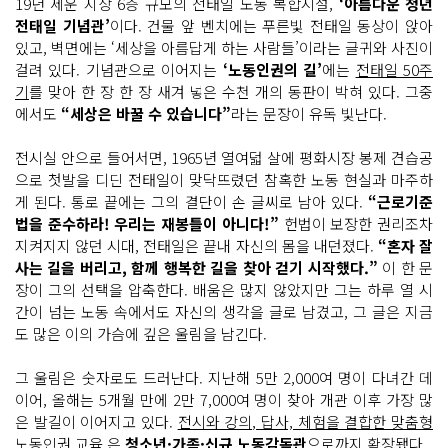
19년 세운 지상 6층 규모의 전태일 노동 복합시설,
‘아름다운 청년
전태일 기념관’
이다. 건물 앞 벤치에는 푸른빛 전태일 동상이 앉아
있고, 벽면에는 ‘세상을 아름답게 하는 사람들’이라는 글귀와 사진이
걸려 있다. 기념관으로 이어지는
‘노동인권의 길’
에는
전태일 50주
기
를 맞아 한 장 한 장 새겨 넣은 수천 개의 동판이 박혀 있다. 그중
에서도
“세상은 바꿀 수 있습니다”
라는 문장이 유독 빛난다.
전시실 안으로 들어서면, 1965년 열여덟 살에 평화시장 봉제 견습공
으로 첫발을 디딘 전태일이 맞닥뜨렸던 참혹한 노동 현실과 마주하
게 된다. 통로 끝에는 그의 결단이 손 글씨로 남아 있다.
“근로기준
법을 준수하라! 우리는 재봉틀이 아니다!”
헌법이 보장한 권리조차
지켜지지 않던 시대, 전태일은 끝내 자신의 몸을 내던졌다.
“혼자 잘
사는 길을 버리고, 함께 행복한 길을 찾아 걷기 시작했다.”
이 한 문
장이 그의 선택을 압축한다. 배움은 많지 않았지만 그는 하루 열 시
간이 넘는 노동 속에서도 자신의 생각을 글로 남겼고, 그 글은 지금
도 많은 이의 가슴에 깊은 울림을 남긴다.
그 울림은 숫자로도 드러난다. 지난해 5만 2,000여 명이 다녀간 데
이어, 올해는 5개월 만에 2만 7,000여 명이 찾아 개관 이후 가장 많
은 발길이 이어지고 있다.
전시와 강의, 답사, 체험을 결합한 맞춤형
노동인권 교육
은
청소년·가족·신규 노동감독관
으로까지 확장됐다.