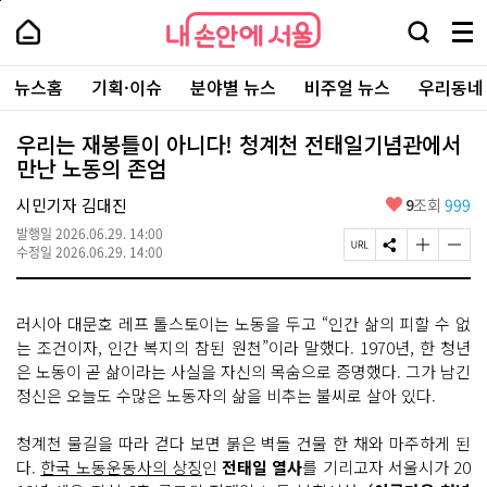
본
페
내
문
이
내
손
검
메
바
지
손
안
색
뉴
로
상
안
주
에
창
전
가
단
에
뉴스홈
기획·이슈
분야별 뉴스
비주얼 뉴스
우리동네
요
서
열
체
기
으
서
서
울
기
보
로
울
비
기
이
-
우리는 재봉틀이 아니다! 청계천 전태일기념관에서
스
동
서
만난 노동의 존엄
바
울
로
시
가
좋
시민기자 김대진
9
조회
999
대
기
아
표
발행일
2026.06.29. 14:00
요
소
페
S
글
글
수정일
2026.06.29. 14:00
통
이
N
자
자
포
지
S
크
크
털
U
공
기
기
러시아 대문호 레프 톨스토이는 노동을 두고 “인간 삶의 피할 수 없
R
유
크
작
L
하
게
게
는 조건이자, 인간 복지의 참된 원천”이라 말했다. 1970년, 한 청년
복
기
변
변
은 노동이 곧 삶이라는 사실을 자신의 목숨으로 증명했다. 그가 남긴
사
경
경
정신은 오늘도 수많은 노동자의 삶을 비추는 불씨로 살아 있다.
하
하
기
기
청계천 물길을 따라 걷다 보면 붉은 벽돌 건물 한 채와 마주하게 된
다.
한국 노동운동사의 상징
인
전태일 열사
를 기리고자 서울시가 20