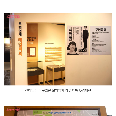
전태일이 꿈꾸었던 모범업체 태일피복 ©김대진