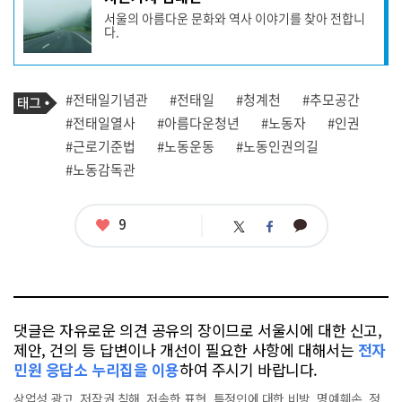
사
서울의 아름다운 문화와 역사 이야기를 찾아 전합니
작
다.
성
자
프
로
기
필
태
#전태일기념관
#전태일
#청계천
#추모공간
사
그
관
#전태일열사
#아름다운청년
#노동자
#인권
련
#근로기준법
#노동운동
#노동인권의길
태
그
#노동감독관
좋
9
카
트
페
아
카
위
이
요
오
터
스
톡
북
댓글은 자유로운 의견 공유의 장이므로 서울시에 대한 신고,
제안, 건의 등 답변이나 개선이 필요한 사항에 대해서는
전자
민원 응답소 누리집을 이용
하여 주시기 바랍니다.
상업성 광고, 저작권 침해, 저속한 표현, 특정인에 대한 비방, 명예훼손, 정