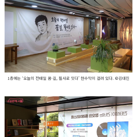
1층에는 ‘오늘의 전태일 꿈·길, 필사로 잇다’ 현수막이 걸려 있다. ©김대진