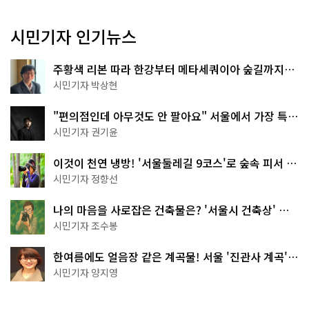
시민기자 인기뉴스
주황색 리본 따라 한강부터 메타세쿼이아 숲길까지…
서울둘레길 15코스
시민기자 박상현
"편의점인데 아무것도 안 팔아요" 서울에서 가장 특별
한 편의점의 정체
시민기자 권기윤
이것이 천연 냉방! '서울둘레길 9코스'로 숲속 피서 떠
나볼까
시민기자 정향선
나의 마음을 사로잡은 건축물은? '서울시 건축상' 수
상작 공개!
시민기자 조수봉
한여름에도 얼음장 같은 계곡물! 서울 '진관사 계곡'이
천국이네~
시민기자 양지영