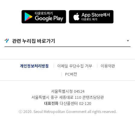
다
A
운
p
로
p
드
S
하
t
기
o
관련 누리집 바로가기
G
r
o
e
o
에
g
서
l
다
개인정보처리방침
이메일 무단수집 거부
이용약관
e
운
P
로
PC버전
l
드
a
하
y
기
서울특별시청 04524
서울특별시 중구 세종대로 110 콘텐츠담당관
대표전화
다산콜센터
02-120
ⓒ
2020. Seoul Metropolitan Government all rights reserved.