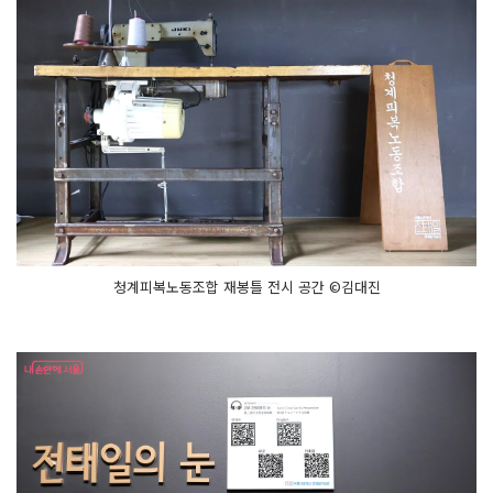
청계피복노동조합 재봉틀 전시 공간 ©김대진