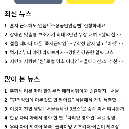
최신 뉴스
1
혼자 근무해도 안심! '소상공인안심벨' 신청하세요
2
장애인 맞춤형 보조기기 최대 3년간 무상 대여…삶의 질 높인다
3
걸을 때마다 아픈 '족저근막염'…무작정 참지 말고 '이것' 해보세요!
4
먹거리부터 야경 라이브까지…망원한강공원 알짜 코스
5
시민이 사랑한 '찐' 로컬 명소 어디? '서울에디션25' 추천 코스
많이 본 뉴스
1
주황색 리본 따라 한강부터 메타세쿼이아 숲길까지…서울둘레길 15코스
2
"편의점인데 아무것도 안 팔아요" 서울에서 가장 특별한 편의점의 정체
3
이것이 천연 냉방! '서울둘레길 9코스'로 숲속 피서 떠나볼까
4
한강 다리 아래서 영화 한 편! '다리밑 영화관' 무료 상영
5
우리 아이 체력이 쑥쑥! 클라이밍 키즈카페·어린이 체력장