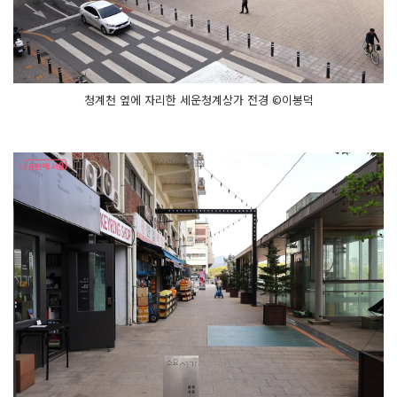
청계천 옆에 자리한 세운청계상가 전경 ©이봉덕