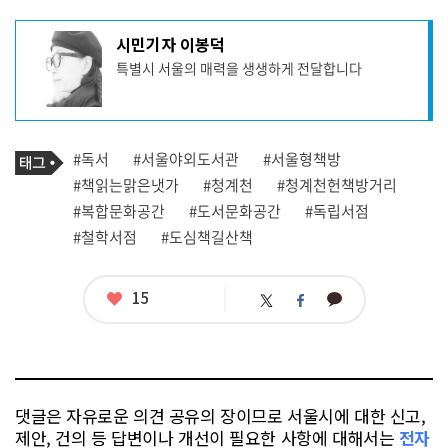
기
시민기자 이봉덕
사
특별시 서울의 매력을 생생하게 전달합니다
작
성
자
프
로
기
필
태
#독서
#서울야외도서관
#서울형책방
사
그
관
#책읽는맑은냇가
#청계천
#청계천헌책방거리
련
#복합문화공간
#도서문화공간
#독립서점
태
그
#철학서점
#도심책길산책
좋
15
카
트
페
아
카
위
이
요
오
터
스
톡
북
댓글은 자유로운 의견 공유의 장이므로 서울시에 대한 신고,
제안, 건의 등 답변이나 개선이 필요한 사항에 대해서는
전자