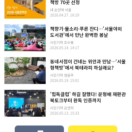
책방 70곳 선정
내 손안에 서울
2026.04.27. 16:19
책향기·물소리·푸른 잔디…'서울야외
도서관'에서 만난 완벽한 봄날
시민기자 조수봉
2026.05.14. 14:17
동네서점이 건네는 위안과 만남…‘서울
형책방’에서 북테라피 하실래요?
시민기자 엄윤주
2026.05.19. 15:01
'힙독클럽' 하길 잘했다! 문형배 재판관
북토크부터 완독 인증까지
시민기자 김연희
2026.05.13. 15:33