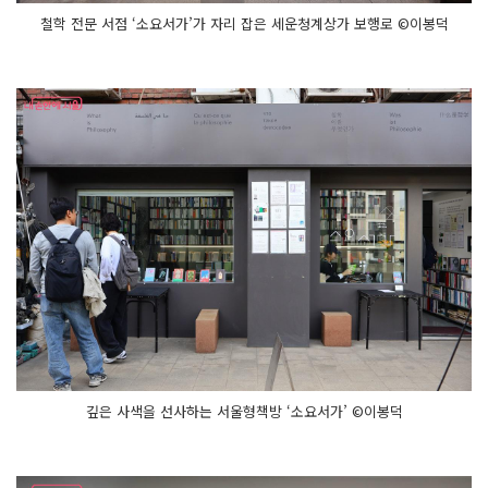
철학 전문 서점 ‘소요서가’가 자리 잡은 세운청계상가 보행로 ©이봉덕
깊은 사색을 선사하는 서울형책방 ‘소요서가’ ©이봉덕