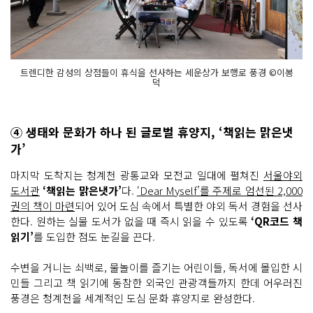
트렌디한 감성의 상점들이 휴식을 선사하는 세운상가 보행로 풍경 ©이봉
덕
④ 생태와 문화가 하나 된 글로벌 휴양지, ‘책읽는 맑은냇
가’
마지막 도착지는 청계천 광통교와 모전교 일대에 펼쳐진
서울야외
도서관
‘책읽는 맑은냇가’
다.
‘Dear Myself’를 주제로 엄선된 2,000
권의 책이 마련
되어 있어 도심 속에서 특별한 야외 독서 경험을 선사
한다. 원하는 실물 도서가 없을 때 즉시 읽을 수 있도록
‘QR코드 책
읽기’
를 도입한 점도 눈길을 끈다.
수변을 거니는 쇠백로, 물놀이를 즐기는 어린이들, 독서에 몰입한 시
민들 그리고 책 읽기에 동참한 외국인 관광객들까지 한데 어우러진
풍경은 청계천을 세계적인 도심 문화 휴양지로 완성한다.