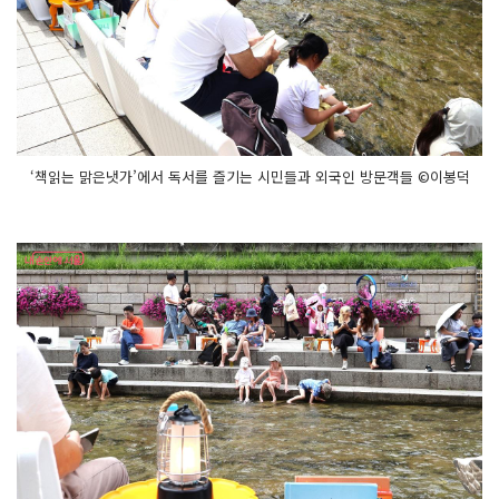
‘책읽는 맑은냇가’에서 독서를 즐기는 시민들과 외국인 방문객들 ©이봉덕