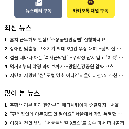
최신 뉴스
1
혼자 근무해도 안심! '소상공인안심벨' 신청하세요
2
장애인 맞춤형 보조기기 최대 3년간 무상 대여…삶의 질 높인다
3
걸을 때마다 아픈 '족저근막염'…무작정 참지 말고 '이것' 해보세요!
4
먹거리부터 야경 라이브까지…망원한강공원 알짜 코스
5
시민이 사랑한 '찐' 로컬 명소 어디? '서울에디션25' 추천 코스
많이 본 뉴스
1
주황색 리본 따라 한강부터 메타세쿼이아 숲길까지…서울둘레길 15코스
2
"편의점인데 아무것도 안 팔아요" 서울에서 가장 특별한 편의점의 정체
3
이것이 천연 냉방! '서울둘레길 9코스'로 숲속 피서 떠나볼까