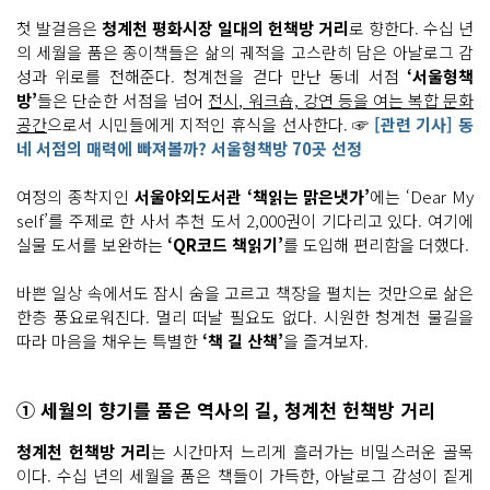
첫 발걸음은
청계천 평화시장 일대의 헌책방 거리
로 향한다. 수십 년
의 세월을 품은 종이책들은 삶의 궤적을 고스란히 담은 아날로그 감
성과 위로를 전해준다. 청계천을 걷다 만난 동네 서점
‘서울형책
방’
들은 단순한 서점을 넘어
전시, 워크숍, 강연 등을 여는 복합 문화
공간
으로서 시민들에게 지적인 휴식을 선사한다. ☞
[관련 기사] 동
네 서점의 매력에 빠져볼까? 서울형책방 70곳 선정
여정의 종착지인
서울야외도서관 ‘책읽는 맑은냇가’
에는 ‘Dear My
self’를 주제로 한 사서 추천 도서 2,000권이 기다리고 있다. 여기에
실물 도서를 보완하는
‘QR코드 책읽기’
를 도입해 편리함을 더했다.
바쁜 일상 속에서도 잠시 숨을 고르고 책장을 펼치는 것만으로 삶은
한층 풍요로워진다. 멀리 떠날 필요도 없다. 시원한 청계천 물길을
따라 마음을 채우는 특별한
‘책 길 산책’
을 즐겨보자.
① 세월의 향기를 품은 역사의 길, 청계천 헌책방 거리
청계천 헌책방 거리
는 시간마저 느리게 흘러가는 비밀스러운 골목
이다. 수십 년의 세월을 품은 책들이 가득한, 아날로그 감성이 짙게