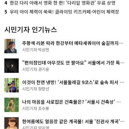
4
한강 다리 아래서 영화 한 편! '다리밑 영화관' 무료 상영
5
우리 아이 체력이 쑥쑥! 클라이밍 키즈카페·어린이 체력장
시민기자 인기뉴스
주황색 리본 따라 한강부터 메타세쿼이아 숲길까지…
서울둘레길 15코스
시민기자 박상현
"편의점인데 아무것도 안 팔아요" 서울에서 가장 특별
한 편의점의 정체
시민기자 권기윤
이것이 천연 냉방! '서울둘레길 9코스'로 숲속 피서 떠
나볼까
시민기자 정향선
나의 마음을 사로잡은 건축물은? '서울시 건축상' 수
상작 공개!
시민기자 조수봉
한여름에도 얼음장 같은 계곡물! 서울 '진관사 계곡'이
천국이네~
시민기자 양지영