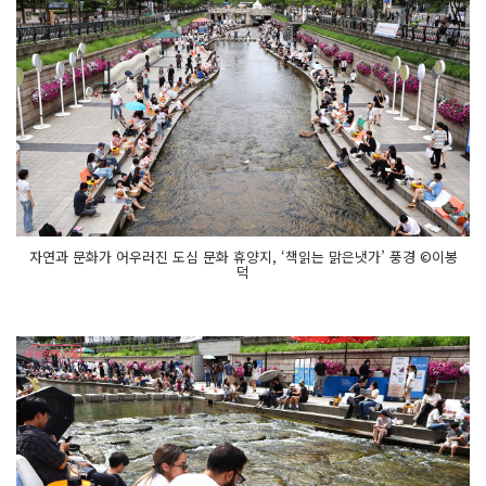
자연과 문화가 어우러진 도심 문화 휴양지, ‘책읽는 맑은냇가’ 풍경 ©이봉
덕