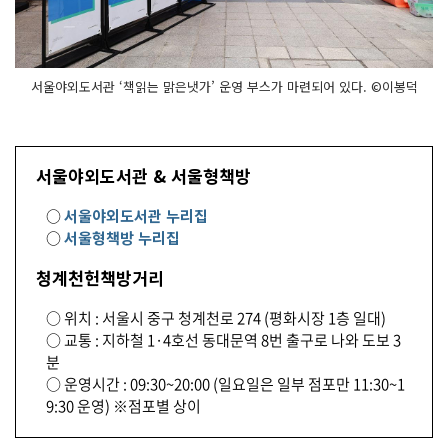
서울야외도서관 ‘책읽는 맑은냇가’ 운영 부스가 마련되어 있다. ©이봉덕
서울야외도서관 & 서울형책방
○
서울야외도서관 누리집
○
서울형책방 누리집
청계천헌책방거리
○ 위치 : 서울시 중구 청계천로 274 (평화시장 1층 일대)
○ 교통 : 지하철 1·4호선 동대문역 8번 출구로 나와 도보 3
분
○ 운영시간 : 09:30~20:00 (일요일은 일부 점포만 11:30~1
9:30 운영) ※점포별 상이