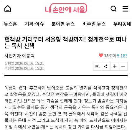
본
페
내
문
이
내
손
검
메
바
지
손
안
색
뉴
로
상
안
주
에
창
전
가
단
에
뉴스홈
기획·이슈
분야별 뉴스
비주얼 뉴스
우리동네
요
서
열
체
기
으
서
서
울
기
보
로
울
비
기
이
-
헌책방 거리부터 서울형 책방까지! 청계천으로 떠나
스
동
서
는 독서 산책
바
울
로
시
가
좋
시민기자 이봉덕
15
조회
5,163
대
기
아
표
발행일
2026.06.16. 15:21
요
소
페
S
글
글
수정일
2026.06.16. 15:21
통
이
N
자
자
포
지
S
크
크
털
U
공
기
기
여름이 왔다. 후끈하게 달아오른 도심의 열기를 식히고자 청계천으
R
유
크
작
L
하
게
게
로 발걸음을 옮겼다. 수많은 현장을 누벼왔지만, 물길과 책길이 어우
복
기
변
변
러진 이번 산책은 유독 가슴을 설레게 했다. 정보가 범람하는 디지털
사
경
경
시대일수록 활자를 통해 생각의 근육을 키우는 독서의 중요성은 더
하
하
기
기
욱 커진다. 시간이 멈춘 듯한 옛 책 골목에서 시작해 깊은 사색을 선
물하는 동네 서점 그리고 도심의 자연 속 야외 도서관으로 이어지는
여정 속에서 내면을 채우는 독서의 참된 가치를 다시금 되짚어본다.