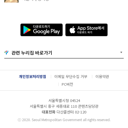
다
A
운
p
로
p
드
S
하
t
기
o
관련 누리집 바로가기
G
r
o
e
o
에
g
서
l
다
개인정보처리방침
이메일 무단수집 거부
이용약관
e
운
P
로
PC버전
l
드
a
하
y
기
서울특별시청 04524
서울특별시 중구 세종대로 110 콘텐츠담당관
대표전화
다산콜센터
02-120
ⓒ
2020. Seoul Metropolitan Government all rights reserved.