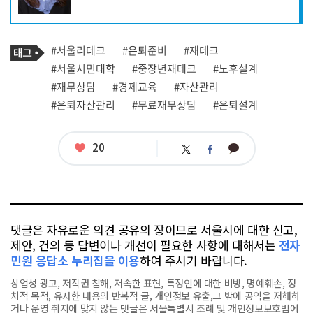
성
자
프
로
기
필
태
#서울리테크
#은퇴준비
#재테크
사
그
관
#서울시민대학
#중장년재테크
#노후설계
련
#재무상담
#경제교육
#자산관리
태
그
#은퇴자산관리
#무료재무상담
#은퇴설계
좋
20
카
트
페
아
카
위
이
요
오
터
스
톡
북
댓글은 자유로운 의견 공유의 장이므로 서울시에 대한 신고,
제안, 건의 등 답변이나 개선이 필요한 사항에 대해서는
전자
민원 응답소 누리집을 이용
하여 주시기 바랍니다.
상업성 광고, 저작권 침해, 저속한 표현, 특정인에 대한 비방, 명예훼손, 정
치적 목적, 유사한 내용의 반복적 글, 개인정보 유출,그 밖에 공익을 저해하
거나 운영 취지에 맞지 않는 댓글은 서울특별시 조례 및 개인정보보호법에