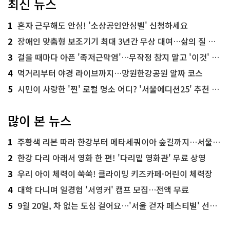
최신 뉴스
1
혼자 근무해도 안심! '소상공인안심벨' 신청하세요
2
장애인 맞춤형 보조기기 최대 3년간 무상 대여…삶의 질 높인다
3
걸을 때마다 아픈 '족저근막염'…무작정 참지 말고 '이것' 해보세요!
4
먹거리부터 야경 라이브까지…망원한강공원 알짜 코스
5
시민이 사랑한 '찐' 로컬 명소 어디? '서울에디션25' 추천 코스
많이 본 뉴스
1
주황색 리본 따라 한강부터 메타세쿼이아 숲길까지…서울둘레길 15코스
2
한강 다리 아래서 영화 한 편! '다리밑 영화관' 무료 상영
3
우리 아이 체력이 쑥쑥! 클라이밍 키즈카페·어린이 체력장
4
대학 다니며 일경험 '서영커' 캠프 모집…전액 무료
5
9월 20일, 차 없는 도심 걸어요…'서울 걷자 페스티벌' 선착순 5천명