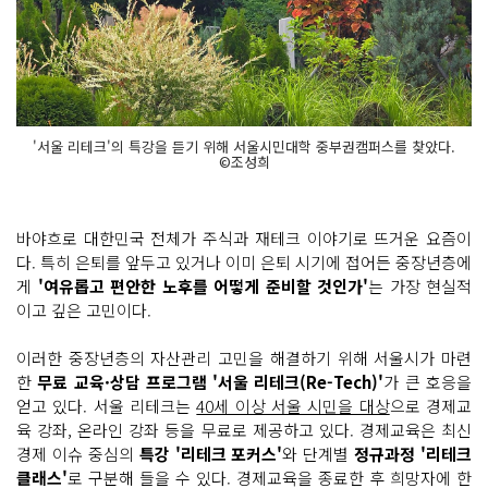
'서울 리테크'의 특강을 듣기 위해 서울시민대학 중부권캠퍼스를 찾았다.
©조성희
바야흐로 대한민국 전체가 주식과 재테크 이야기로 뜨거운 요즘이
다. 특히 은퇴를 앞두고 있거나 이미 은퇴 시기에 접어든 중장년층에
게
'여유롭고 편안한 노후를 어떻게 준비할 것인가'
는 가장 현실적
이고 깊은 고민이다.
이러한 중장년층의 자산관리 고민을 해결하기 위해 서울시가 마련
한
무료 교육·상담 프로그램 '서울 리테크(Re-Tech)'
가 큰 호응을
얻고 있다. 서울 리테크는
40세 이상 서울 시민을 대상
으로 경제교
육 강좌, 온라인 강좌 등을 무료로 제공하고 있다. 경제교육은 최신
경제 이슈 중심의
특강 '리테크 포커스'
와 단계별
정규과정 '리테크
클래스'
로 구분해 들을 수 있다. 경제교육을 종료한 후 희망자에 한