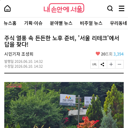
본
페
내
문
이
내
손
검
메
바
지
손
안
색
뉴
로
상
안
주
에
창
전
가
단
에
뉴스홈
기획·이슈
분야별 뉴스
비주얼 뉴스
우리동네
요
서
열
체
기
으
서
서
울
기
보
로
울
비
기
이
-
주식 열풍 속 든든한 노후 준비, '서울 리테크'에서
스
동
서
답을 찾다!
바
울
로
시
가
좋
시민기자 조성희
20
조회
3,394
대
기
아
표
발행일
2026.06.10. 14:32
요
소
페
S
글
글
수정일
2026.06.10. 14:32
통
이
N
자
자
포
지
S
크
크
털
U
공
기
기
R
유
크
작
L
하
게
게
복
기
변
변
사
경
경
하
하
기
기