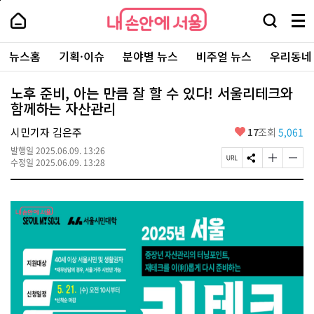
본
페
내
문
이
내
손
검
메
바
지
손
안
색
뉴
로
상
안
주
에
창
전
가
단
에
뉴스홈
기획·이슈
분야별 뉴스
비주얼 뉴스
우리동네
요
서
열
체
기
으
서
서
울
기
보
로
울
비
기
이
-
노후 준비, 아는 만큼 잘 할 수 있다! 서울리테크와
스
동
서
함께하는 자산관리
바
울
로
시
가
좋
시민기자 김은주
17
조회
5,061
대
기
아
표
발행일
2025.06.09. 13:26
요
소
페
S
글
글
수정일
2025.06.09. 13:28
통
이
N
자
자
포
지
S
크
크
털
U
공
기
기
R
유
크
작
L
하
게
게
복
기
변
변
사
경
경
하
하
기
기