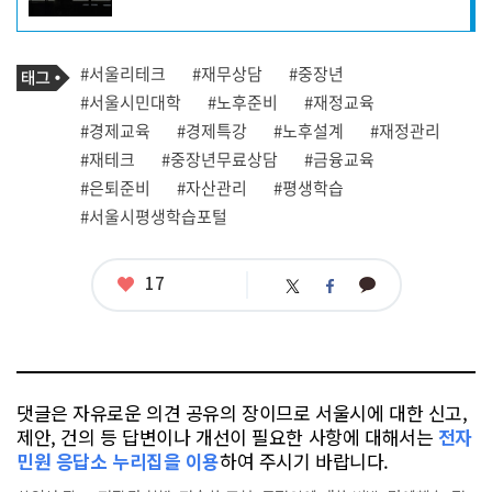
자
프
로
기
필
태
#서울리테크
#재무상담
#중장년
사
그
관
#서울시민대학
#노후준비
#재정교육
련
#경제교육
#경제특강
#노후설계
#재정관리
태
그
#재테크
#중장년무료상담
#금융교육
#은퇴준비
#자산관리
#평생학습
#서울시평생학습포털
좋
17
카
트
페
아
카
위
이
요
오
터
스
톡
북
댓글은 자유로운 의견 공유의 장이므로 서울시에 대한 신고,
제안, 건의 등 답변이나 개선이 필요한 사항에 대해서는
전자
민원 응답소 누리집을 이용
하여 주시기 바랍니다.