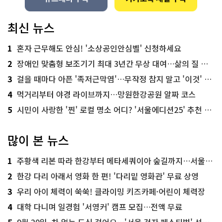
최신 뉴스
1
혼자 근무해도 안심! '소상공인안심벨' 신청하세요
2
장애인 맞춤형 보조기기 최대 3년간 무상 대여…삶의 질 높인다
3
걸을 때마다 아픈 '족저근막염'…무작정 참지 말고 '이것' 해보세요!
4
먹거리부터 야경 라이브까지…망원한강공원 알짜 코스
5
시민이 사랑한 '찐' 로컬 명소 어디? '서울에디션25' 추천 코스
많이 본 뉴스
1
주황색 리본 따라 한강부터 메타세쿼이아 숲길까지…서울둘레길 15코스
2
한강 다리 아래서 영화 한 편! '다리밑 영화관' 무료 상영
3
우리 아이 체력이 쑥쑥! 클라이밍 키즈카페·어린이 체력장
4
대학 다니며 일경험 '서영커' 캠프 모집…전액 무료
5
9월 20일, 차 없는 도심 걸어요…'서울 걷자 페스티벌' 선착순 5천명