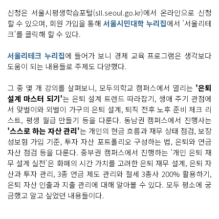
신청은 서울시평생학습포털(sll.seoul.go.kr)에서 온라인으로 신청
할 수 있으며, 회원 가입을 통해
서울시민대학 누리집
에서 '서울리테
크'를 클릭해 할 수 있다.
서울리테크 누리집
에 들어가 보니 경제 교육 프로그램은 생각보다
도움이 되는 내용들로 주제도 다양했다.
그 중 몇 개 강의를 살펴보니, 모두의학교 캠퍼스에서 열리는
'은퇴
설계 마스터 되기'
는 은퇴 설계 트렌드 따라잡기, 생애 주기 관점에
서 맞벌이와 외벌이 가구의 은퇴 설계, 퇴직 전후 노후 준비 체크 리
스트, 평생 월급 만들기 등을 다룬다. 동남권 캠퍼스에서 진행사는
'스스로 하는 자산 관리'
는 개인의 현금 흐름과 재무 상태 점검, 보장
성보험 가입 기준, 투자 자산 포트폴리오 구성하는 법, 은퇴와 연금
자산 점검 등을 다룬다. 중부권 캠퍼스에서 진행하는 '개인 은퇴 재
무 설계 실전'은 화폐의 시간 가치를 고려한 은퇴 재무 설계, 은퇴 자
산과 투자 관리, 3종 연금 제도 관리와 절세 3총사 200% 활용하기,
은퇴 자산 인출과 지출 관리에 대해 알아볼 수 있다. 모두 평소에 궁
금했고 알고 싶었던 내용들이다.