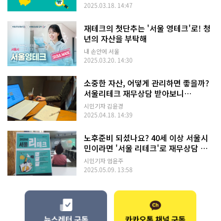
2025.03.18. 14:47
재테크의 첫단추는 '서울 영테크'로! 청
년의 자산을 부탁해
내 손안에 서울
2025.03.20. 14:30
소중한 자산, 어떻게 관리하면 좋을까?
서울리테크 재무상담 받아보니…
시민기자 김윤경
2025.04.18. 14:39
노후준비 되셨나요? 40세 이상 서울시
민이라면 '서울 리테크'로 재무상담 받
자!
시민기자 엄윤주
2025.05.09. 13:58