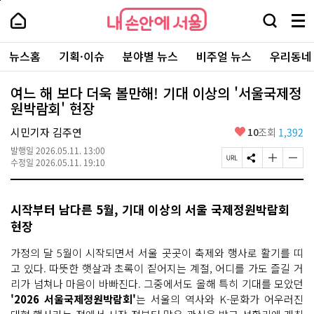
본
페
내
문
이
내
손
검
메
바
지
손
안
색
뉴
로
상
안
주
에
창
전
가
단
에
뉴스홈
기획·이슈
분야별 뉴스
비주얼 뉴스
우리동네
요
서
열
체
기
으
서
서
울
기
보
로
울
비
기
이
-
여느 해 보다 더욱 볼만해! 기대 이상의 '서울국제정
스
동
서
원박람회' 현장
바
울
로
시
가
좋
시민기자 김주연
10
조회
1,392
대
기
아
표
발행일
2026.05.11. 13:00
요
소
페
S
글
글
수정일
2026.05.11. 19:10
통
이
N
자
자
포
지
S
크
크
털
U
공
기
기
시작부터 남다른 5월, 기대 이상의 서울 국제정원박람회
R
유
크
작
L
하
게
게
현장
복
기
변
변
사
경
경
가정의 달 5월이 시작되면서 서울 곳곳이 축제와 행사로 활기를 띠
하
하
고 있다. 따뜻한 햇살과 초록이 짙어지는 계절, 어디를 가도 즐길 거
기
기
리가 넘쳐나 마음이 바빠진다. 그중에서도 올해 특히 기대를 모았던
'2026 서울국제정원박람회'
는 서울의 역사와 K-문화가 어우러진