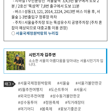
- 지하철 I 수인분당선 '서울숲역' 3,4,5번 출구에서 도보 2
분 / 2호선 '뚝섬역' 7,8번 출구에서 도보 11분
- 버스 I 성동13, 121, 2014, 2224, 2413번 버스 이용 후, 서
울숲 1-3번출입구 정류장 하차
- 주차 I 서울숲주차장 또는 뚝섬유수지 공영주차장 (주차 혼
잡이 예상되므로 대중교통 이용 권장)
○
서울국제정원박람회 누리집
기
시민기자 김주연
사
소소한 서울의 아름다움을 담아내는 서울시민기자 입
작
니다.
성
자
프
로
기
필
태
#서울국제정원박람회
#서울숲
#서울가볼만한곳
사
그
관
#5월추천여행지
#도슨트투어
#서울시
련
#외국인추천여행
#성수동가볼만한곳
태
그
#성수동투어
#정원축제
#직거래장터
#여기어디
#봄축제
#꽃보기좋은곳