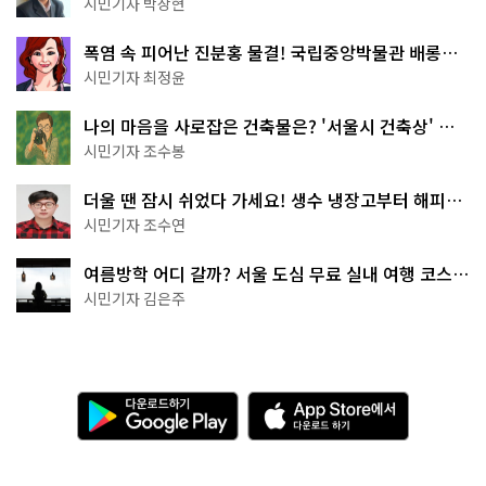
서울둘레길 15코스
시민기자 박상현
폭염 속 피어난 진분홍 물결! 국립중앙박물관 배롱나
무 명소
시민기자 최정윤
나의 마음을 사로잡은 건축물은? '서울시 건축상' 수
상작 공개!
시민기자 조수봉
더울 땐 잠시 쉬었다 가세요! 생수 냉장고부터 해피소
·무더위쉼터까지
시민기자 조수연
여름방학 어디 갈까? 서울 도심 무료 실내 여행 코스
추천
시민기자 김은주
다
A
운
p
로
p
드
S
하
t