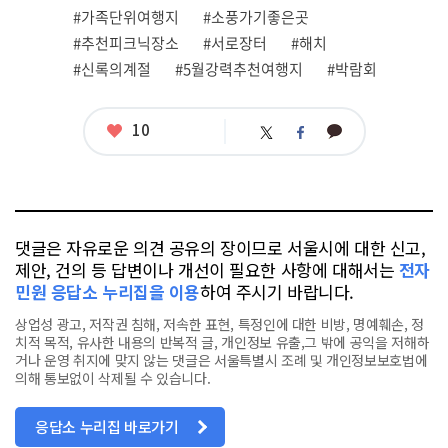
#가족단위여행지
#소풍가기좋은곳
#추천피크닉장소
#서로장터
#해치
#신록의계절
#5월강력추천여행지
#박람회
좋
10
카
트
페
아
카
위
이
요
오
터
스
톡
북
댓글은 자유로운 의견 공유의 장이므로 서울시에 대한 신고,
제안, 건의 등 답변이나 개선이 필요한 사항에 대해서는
전자
민원 응답소 누리집을 이용
하여 주시기 바랍니다.
상업성 광고, 저작권 침해, 저속한 표현, 특정인에 대한 비방, 명예훼손, 정
치적 목적, 유사한 내용의 반복적 글, 개인정보 유출,그 밖에 공익을 저해하
거나 운영 취지에 맞지 않는 댓글은 서울특별시 조례 및 개인정보보호법에
의해 통보없이 삭제될 수 있습니다.
응답소 누리집 바로가기