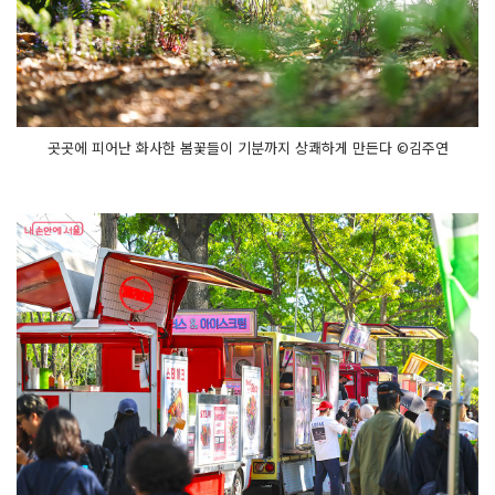
곳곳에 피어난 화사한 봄꽃들이 기분까지 상쾌하게 만든다 ©김주연