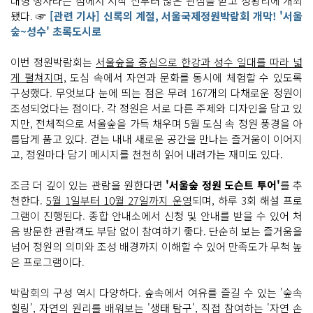
대형 행사라는 점에서 시작 전부터 많은 관심을 받고 성황리에 개최
됐다. ☞
[관련 기사] 신록의 계절, 서울국제정원박람회 개막! '서울
숲~성수' 초록도시로
이번 정원박람회는
서울숲을 중심으로 한강과 성수 일대를 따라 넓
게 펼쳐지며,
도심 속에서 자연과 문화를 동시에 체험할 수 있도록
구성했다. 무엇보다 눈에 띄는 점은 무려 167개의 다채로운 정원이
조성되었다는 점이다. 각 정원은 서로 다른 주제와 디자인을 담고 있
지만, 전체적으로 서울숲을 가득 채우며 5월 도심 속 정원 풍경을 아
름답게 품고 있다. 걷는 내내 새로운 공간을 만나는 즐거움이 이어지
고, 정원마다 담기 메시지를 천천히 읽어 내려가는 재미도 있다.
조금 더 깊이 있는 관람을 원한다면
'서울숲 정원 도슨트 투어'
를 추
천한다.
5월 1일부터 10월 27일까지 운영
되며, 하루 3회 해설 프로
그램이 진행된다. 종합 안내소에서 신청 및 안내를 받을 수 있어 처
음 방문한 관람객도 부담 없이 참여하기 좋다. 단순히 보는 즐거움을
넘어 정원의 의미와 조성 배경까지 이해할 수 있어 만족도가 무척 높
은 프로그램이다.
박람회의 구성 역시 다양하다. 숲속에서 여유를 즐길 수 있는 '숲속
힐링', 자연의 원리를 배워보는 '생태 탐구', 직접 참여하는 '자연 손