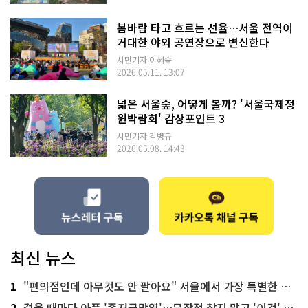
봄바람 타고 흐르는 선율…서울 전역이
거대한 야외 공연장으로 변신한다
시민기자 이혜숙
2026.05.11. 13:07
넓은 서울숲, 어떻게 볼까? '서울국제정
원박람회' 감상포인트 3
시민기자 김병규
2026.05.08. 14:43
최신 뉴스
1
"편의점인데 아무것도 안 팔아요" 서울에서 가장 특별한 편의점의 정체
2
걸을 때마다 아픈 '족저근막염'…무작정 참지 말고 '이것' 해보세요!