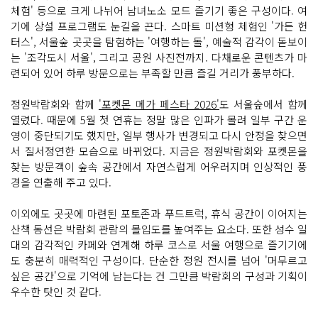
체험' 등으로 크게 나뉘어 남녀노소 모드 즐기기 좋은 구성이다. 여
기에 상설 프로그램도 눈길을 끈다. 스마트 미션형 체험인 '가든 헌
터스', 서울숲 곳곳을 탐험하는 '여행하는 돌', 예술적 감각이 돋보이
는 '조각도시 서울', 그리고 공원 사진전까지. 다채로운 콘텐츠가 마
련되어 있어 하루 방문으로는 부족할 만큼 즐길 거리가 풍부하다.
정원박람회와 함께
'포켓몬 메가 페스타 2026'
도 서울숲에서 함께
열렸다. 때문에 5월 첫 연휴는 정말 많은 인파가 몰려 일부 구간 운
영이 중단되기도 했지만, 일부 행사가 변경되고 다시 안정을 찾으면
서 질서정연한 모습으로 바뀌었다. 지금은 정원박람회와 포켓몬을
찾는 방문객이 숲속 공간에서 자연스럽게 어우러지며 인상적인 풍
경을 연출해 주고 있다.
이외에도 곳곳에 마련된 포토존과 푸드트럭, 휴식 공간이 이어지는
산책 동선은 박람회 관람의 몰입도를 높여주는 요소다. 또한 성수 일
대의 감각적인 카페와 연계해 하루 코스로 서울 여행으로 즐기기에
도 충분히 매력적인 구성이다. 단순한 정원 전시를 넘어 '머무르고
싶은 공간'으로 기억에 남는다는 건 그만큼 박람회의 구성과 기획이
우수한 탓인 것 같다.