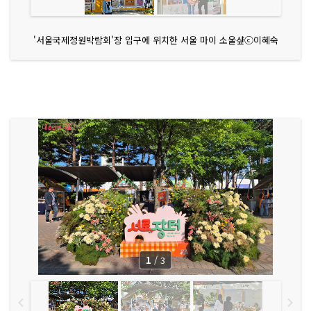
'서울국제정원박람회'장 입구에 위치한 서울 마이 소울샾ⓒ이혜숙
1
/
3