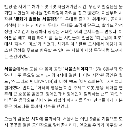
빌딩 숲 사이로 해가 뉘엿뉘엿 저물어가던 시간, 무심코 발걸음을 옮
기던 시민들이 하나둘 잔디마당에 자리를 잡고 앉았다. 이날부터 시
작된
'문화가 흐르는 서울광장'
의 무대를 즐기기 위해서다. 곧이어
가창력 넘치는 신예영의 무대가 무대를 뜨겁게 달구고, 발라드 감성
장인 로이킴이 등장하자 광장은 거대한 야외 콘서트홀로 변했다. 이
어폰을 빼고 직접 라이브를 듣는 시민들의 얼굴엔 '퇴근길의 피로'
대신 '휴식의 미소'가 번졌다. 차가운 아스팔트 도시에서 이렇게 따
스한 감성을 무료로 향유할 수 있다는 사실이 새삼 특권처럼 느껴지
는 순간이었다.
서울숲
에서는 도심 속 음악 공연
'서울스테이지'
가 5월 6일부터 한
달간 매주 목요일 오후 2시와 4시에 열린다. 이날 시작된 공연은 월
드뮤직트리오 반디(VANDI)와 마칭 밴드 '아인스바움'이 시민들과
함께했다. 반디는 '아빠의 영웅들'이란 주제로 로봇,영웅 테마를 연
주해 큰 호응을 얻었고, 장애인과 비장애인이 함께하는 밴드 '아인스
바움'은 음악으로 하나되는 화합의 메시지를 담아 관객들에게 기분
좋은 하모니를 들려줘 박수를 받았다.
오늘의 감동은 시작에 불과하다. 서울시는 이번
5월을 기점으로 도
시 곳곳을 열린 공연장으로 탈바꿈
시킨다. 앞으로 우리가 마주할 서