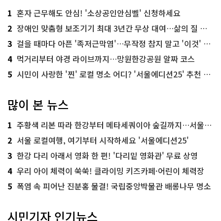
1
혼자 근무해도 안심! '소상공인안심벨' 신청하세요
2
장애인 맞춤형 보조기기 최대 3년간 무상 대여…삶의 질 높인다
3
걸을 때마다 아픈 '족저근막염'…무작정 참지 말고 '이것' 해보세요!
4
먹거리부터 야경 라이브까지…망원한강공원 알짜 코스
5
시민이 사랑한 '찐' 로컬 명소 어디? '서울에디션25' 추천 코스
많이 본 뉴스
1
주황색 리본 따라 한강부터 메타세쿼이아 숲길까지…서울둘레길 15코스
2
서울 로컬여행, 여기부터 시작하세요 '서울에디션25'
3
한강 다리 아래서 영화 한 편! '다리밑 영화관' 무료 상영
4
우리 아이 체력이 쑥쑥! 클라이밍 키즈카페·어린이 체력장
5
폭염 속 피어난 진분홍 물결! 국립중앙박물관 배롱나무 명소
시민기자 인기뉴스