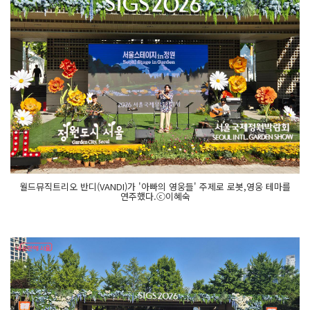
월드뮤직트리오 반디(VANDI)가 '아빠의 영웅들' 주제로 로봇,영웅 테마를
연주했다.ⓒ이혜숙