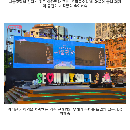
서울광장의 잔디밭 위로 아카펠라 그룹 '오직목소리'의 화음이 울려 퍼지
며 공연이 시작됐다.©이혜숙
뛰어난 가창력을 자랑하는 가수 신예영의 무대가 무대를 뜨겁게 달군다.©
이혜숙