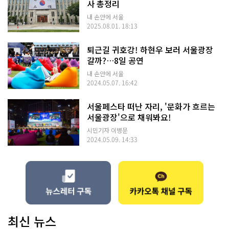
사 총정리
내 손안에 서울
2025.08.01. 18:13
퇴근길 귀호강! 하현우 보러 서울광장
갈까?…8일 공연
내 손안에 서울
2024.05.07. 16:42
서울페스타 떠난 자리, '문화가 흐르는
서울광장'으로 채워봐요!
시민기자 이병문
2024.05.09. 14:33
최신 뉴스