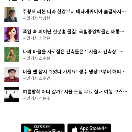
주황색 리본 따라 한강부터 메타세쿼이아 숲길까지…
서울둘레길 15코스
시민기자 박상현
폭염 속 피어난 진분홍 물결! 국립중앙박물관 배롱나
무 명소
시민기자 최정윤
나의 마음을 사로잡은 건축물은? '서울시 건축상' 수
상작 공개!
시민기자 조수봉
더울 땐 잠시 쉬었다 가세요! 생수 냉장고부터 해피소
·무더위쉼터까지
시민기자 조수연
여름방학 어디 갈까? 서울 도심 무료 실내 여행 코스
추천
시민기자 김은주
다
A
운
p