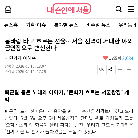
본
페
내
문
이
내
손
검
메
바
지
손
안
색
뉴
로
상
안
주
에
창
전
가
단
에
뉴스홈
기획·이슈
분야별 뉴스
비주얼 뉴스
우리동네
요
서
열
체
기
으
서
서
울
기
보
로
울
비
기
이
-
봄바람 타고 흐르는 선율…서울 전역이 거대한 야외
스
동
서
공연장으로 변신한다
바
울
로
시
가
좋
시민기자 이혜숙
18
조회
3,684
대
기
아
표
발행일
2026.05.11. 13:07
요
소
페
S
글
글
수정일
2026.05.11. 17:29
통
이
N
자
자
포
지
S
크
크
털
U
공
기
기
퇴근길 품은 노래와 이야기, ‘문화가 흐르는 서울광장’ 개
R
유
크
작
L
하
게
게
막
복
기
변
변
사
경
경
퇴근길, 도심 한가운데서 음악을 만나는 순간은 생각보다 깊고 오래
하
하
남았다. 5월 6일 오후 6시 서울광장의 잔디밭 위로 아카펠라 그룹
기
기
'오직목소리'의 화음이 울려 퍼지는 순간, 우리가 그토록 기다려온
'진짜 서울'의 활기가 돌아왔음을 느낄 수 있었다.