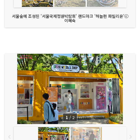
서울숲에 조성된 '서울국제정원박람회' 랜드마크 '하늘펀 파빌리온'ⓒ
이혜숙
1
/
2