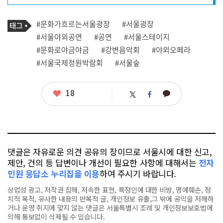
프
로
기
필
태
#문화가흐르는서울광장
#서울광장
사
그
관
#서울야외공연
#공연
#서울스테이지
련
#문화로야금야금
#강변음악회
#야외오페라
태
그
#서울국제정원박람회
#서울숲
좋
18
카
트
페
아
카
위
이
요
오
터
스
톡
북
댓글은 자유로운 의견 공유의 장이므로 서울시에 대한 신고,
제안, 건의 등 답변이나 개선이 필요한 사항에 대해서는
전자
민원 응답소 누리집을 이용
하여 주시기 바랍니다.
상업성 광고, 저작권 침해, 저속한 표현, 특정인에 대한 비방, 명예훼손, 정
치적 목적, 유사한 내용의 반복적 글, 개인정보 유출,그 밖에 공익을 저해하
거나 운영 취지에 맞지 않는 댓글은 서울특별시 조례 및 개인정보보호법에
의해 통보없이 삭제될 수 있습니다.