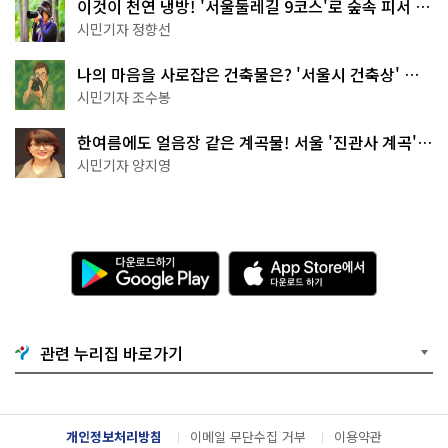
이것이 천연 냉방! '서울둘레길 9코스'로 숲속 피서 떠
나볼까
시민기자 정향선
나의 마음을 사로잡은 건축물은? '서울시 건축상' 수
상작 공개!
시민기자 조수봉
한여름에도 얼음장 같은 계곡물! 서울 '진관사 계곡'이
천국이네~
시민기자 양지영
다
A
운
p
로
p
드
S
하
t
기
o
관련 누리집 바로가기
G
r
o
e
o
에
g
서
l
다
개인정보처리방침
이메일 무단수집 거부
이용약관
e
운