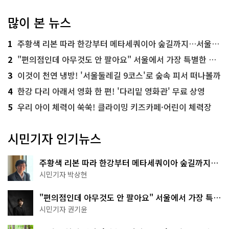
많이 본 뉴스
1
주황색 리본 따라 한강부터 메타세쿼이아 숲길까지…서울둘레길 15코스
2
"편의점인데 아무것도 안 팔아요" 서울에서 가장 특별한 편의점의 정체
3
이것이 천연 냉방! '서울둘레길 9코스'로 숲속 피서 떠나볼까
4
한강 다리 아래서 영화 한 편! '다리밑 영화관' 무료 상영
5
우리 아이 체력이 쑥쑥! 클라이밍 키즈카페·어린이 체력장
시민기자 인기뉴스
주황색 리본 따라 한강부터 메타세쿼이아 숲길까지…
서울둘레길 15코스
시민기자 박상현
"편의점인데 아무것도 안 팔아요" 서울에서 가장 특별
한 편의점의 정체
시민기자 권기윤