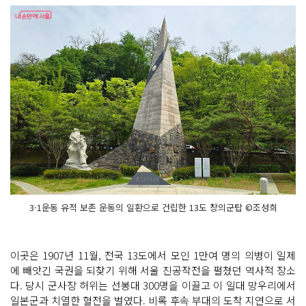
3·1운동 유적 보존 운동의 일환으로 건립한 13도 창의군탑 ©조성희
이곳은 1907년 11월, 전국 13도에서 모인 1만여 명의 의병이 일제
에 빼앗긴 국권을 되찾기 위해 서울 진공작전을 펼쳤던 역사적 장소
다. 당시 군사장 허위는 선봉대 300명을 이끌고 이 일대 망우리에서
일본군과 치열한 혈전을 벌였다. 비록 후속 부대의 도착 지연으로 서