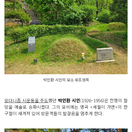
박인환 시인의 묘소 ©조성희
모더니즘 시운동을 주도
했던
박인환 시인
(1926~1956)은 전쟁의 절
망을 예술로 승화시켰다. 그의 묘비에는 명곡 <세월이 가면>의 한
구절이 새겨져 있어 방문객들의 발걸음을 멈추게 한다.