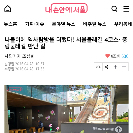
본
페
내
문
이
내
손
검
메
바
지
손
안
색
뉴
로
상
안
주
에
창
전
가
단
에
뉴스홈
기획·이슈
분야별 뉴스
비주얼 뉴스
우리동네
요
서
열
체
기
으
서
서
울
기
보
로
울
비
기
이
-
나들이에 역사탐방을 더했다! 서울둘레길 4코스· 중
스
동
서
랑둘레길 만난 길
바
울
로
시
가
좋
시민기자 조성희
6
조회
630
대
기
아
표
발행일
2026.04.28. 10:57
요
소
페
S
글
글
수정일
2026.04.28. 17:35
통
이
N
자
자
포
지
S
크
크
털
U
공
기
기
R
유
크
작
L
하
게
게
복
기
변
변
사
경
경
하
하
기
기