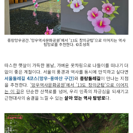
중랑망우공간.'망우역사문화공원'에서 '13도 창의군탑'으로 이어지는 역사
탐방로를 추천한다. ©조성희
따스한 햇살이 가득한 봄날, 가벼운 옷차림으로 나들이를 떠나기 더
없이 좋은 계절이다. 서울의 풍경과 역사를 동시에 만끽하고 싶다면
서울둘레길 4코스(망우–용마산 구간)
와
중랑둘레길
이 만나는 지점
을 추천한다.
'망우역사문화공원'에서 '13도 창의군탑'으로 이어지
는 이 길
은 단순한 산책로를 넘어, 우리 민족의 자긍심을 되새기고
근현대사의 숨결을 느낄 수 있는
살아 있는 역사 탐방로
다.