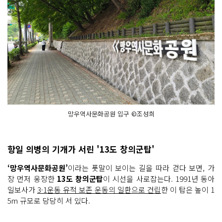
망우역사문화공원 입구 ©조성희
항일 의병의 기개가 서린 '13도 창의군탑'
‘망우역사문화공원’
이라는 푯말이 보이는 길을 따라 걷다 보면, 가
장 먼저 웅장한
13도 창의군탑
이 시선을 사로잡는다. 1991년 동아
일보사가
3·1운동 유적 보존 운동의 일환으로 건립
한 이 탑은 높이 1
5m 규모로 당당히 서 있다.