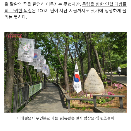
울 탈환의 꿈을 완전히 이루지는 못했지만,
독립을 향한 연합 의병들
의 고귀한 외침
은 100여 년이 지난 지금까지도 귓가에 쟁쟁하게 울
리는 듯하다.
이태원묘지 무연분묘 가는 길(유관순 열사 합장묘역) ©조성희