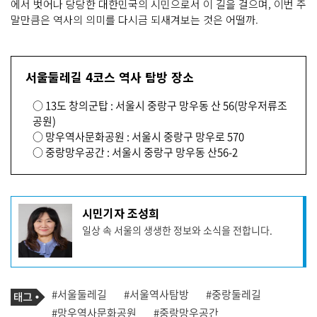
에서 벗어나 당당한 대한민국의 시민으로서 이 길을 걸으며, 이번 주
말만큼은 역사의 의미를 다시금 되새겨보는 것은 어떨까.
서울둘레길 4코스 역사 탐방 장소
○ 13도 창의군탑 : 서울시 중랑구 망우동 산 56(망우저류조
공원)
○ 망우역사문화공원 : 서울시 중랑구 망우로 570
○ 중랑망우공간 : 서울시 중랑구 망우동 산56-2
기
시민기자 조성희
사
일상 속 서울의 생생한 정보와 소식을 전합니다.
작
성
자
프
로
기
필
태
#서울둘레길
#서울역사탐방
#중랑둘레길
사
그
관
#망우역사문화공원
#중랑망우공간