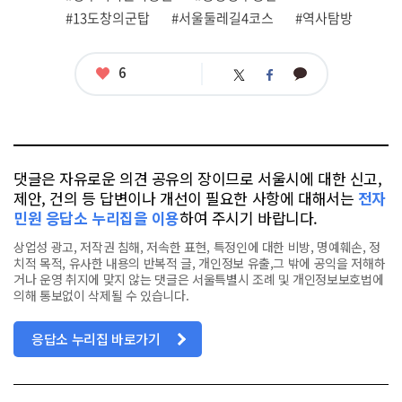
련
#13도창의군탑
#서울둘레길4코스
#역사탐방
태
그
좋
6
카
트
페
아
카
위
이
요
오
터
스
톡
북
댓글은 자유로운 의견 공유의 장이므로 서울시에 대한 신고,
제안, 건의 등 답변이나 개선이 필요한 사항에 대해서는
전자
민원 응답소 누리집을 이용
하여 주시기 바랍니다.
상업성 광고, 저작권 침해, 저속한 표현, 특정인에 대한 비방, 명예훼손, 정
치적 목적, 유사한 내용의 반복적 글, 개인정보 유출,그 밖에 공익을 저해하
거나 운영 취지에 맞지 않는 댓글은 서울특별시 조례 및 개인정보보호법에
의해 통보없이 삭제될 수 있습니다.
응답소 누리집 바로가기