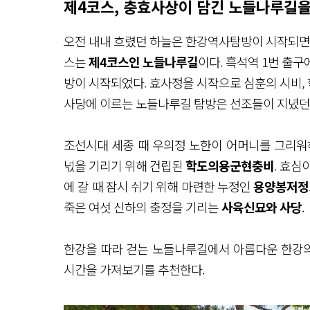
제4코스, 충효사상이 담긴 노들나루길을
오전 내내 흐렸던 하늘은 한강역사탐방이 시작되면서
스는
제4코스인 노들나루길
이다. 흑석역 1번 출
방이 시작되었다. 효사정을 시작으로 심훈의 시비,
사당에 이르는 노들나루길 탐방은 선조들이 지녔던
조선시대 세종 때 우의정 노한이 어머니를 그리
넋을 기리기 위해 건립된
학도의용군현충비
. 효심
에 갈 때 잠시 쉬기 위해 마련한 누정인
용양봉저정
죽은 여섯 신하의 충정을 기리는
사육신묘와 사당
.
한강을 따라 걷는 노들나루길에서 아름다운 한강의
시간을 가져보기를 추천한다.