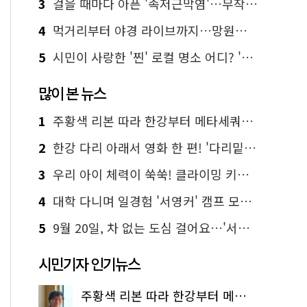
3
걸을 때마다 아픈 '족저근막염'…무작정 참지 말고 '이것' 해보세요!
4
먹거리부터 야경 라이브까지…망원한강공원 알짜 코스
5
시민이 사랑한 '찐' 로컬 명소 어디? '서울에디션25' 추천 코스
많이 본 뉴스
1
주황색 리본 따라 한강부터 메타세쿼이아 숲길까지…서울둘레길 15코스
2
한강 다리 아래서 영화 한 편! '다리밑 영화관' 무료 상영
3
우리 아이 체력이 쑥쑥! 클라이밍 키즈카페·어린이 체력장
4
대학 다니며 일경험 '서영커' 캠프 모집…전액 무료
5
9월 20일, 차 없는 도심 걸어요…'서울 걷자 페스티벌' 선착순 5천명
시민기자 인기뉴스
주황색 리본 따라 한강부터 메타세쿼이아 숲길까지…서울둘레길 15코스