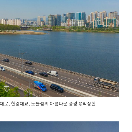
대로, 한강대교, 노들섬의 아름다운 풍경 ©박상현