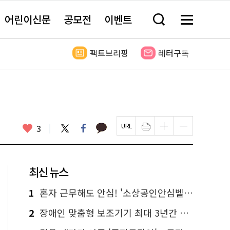
어린이신문
공모전
이벤트
검
메
색
뉴
창
전
열
체
팩트브리핑
레터구독
기
보
기
카
좋
트
페
3
페
인
글
글
카
위
이
아
이
쇄
자
자
오
터
스
요
지
하
크
크
톡
북
U
기
기
기
R
새
크
작
L
창
게
게
최신 뉴스
복
열
변
변
사
림
경
경
하
하
1
혼자 근무해도 안심! '소상공인안심벨' 신청하세요
기
기
2
장애인 맞춤형 보조기기 최대 3년간 무상 대여…삶의 질 높인다