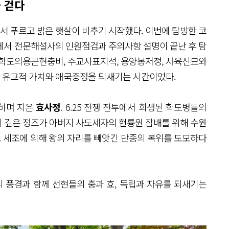
 걷다
 푸르고 밝은 햇살이 비추기 시작했다. 이번에 탐방한 코
구에서 전문해설사의 인원점검과 주의사항 설명이 끝난 후 탐
 학도의용군현충비, 주교사표지석, 용양봉저정, 사육신묘와
 유교적 가치와 애국충정을 되새기는 시간이었다.
워하며 지은
효사정
. 6.25 전쟁 전투에서 희생된 학도병들의
이 깊은 정조가 아버지 사도세자의 현륭원 참배를 위해 수원
. 세조에 의해 왕의 자리를 빼앗긴 단종의 복위를 도모하다
 풍경과 함께 선현들의 충과 효, 독립과 자유를 되새기는