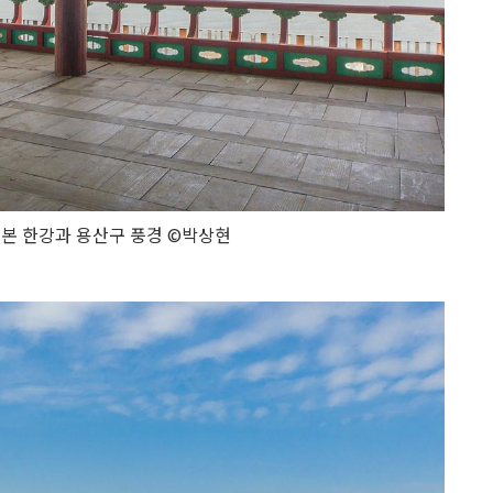
본 한강과 용산구 풍경 ©박상현