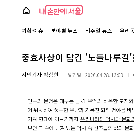
본
페
문
이
뉴
바
지
스
로
상
룸
가
단
뉴
기
으
스
로
기획·이슈
분야별 뉴스
비주얼 뉴스
우리동
주
이
요
동
서
비
스
충효사상이 담긴 '노들나루길'
바
로
가
기
시민기자 박상현
발행일
2026.04.28. 13:00
인류의 문명은 대부분 큰 강 유역의 비옥한 토지
에 위치하여 풍부한 유량과 기름진 퇴적 평야를 바
거쳐 현대에 이르기까지
우리나라의 역사와 문화의
보면 그 속에 담겨 있는 역사 속 선조들의 삶과 문화