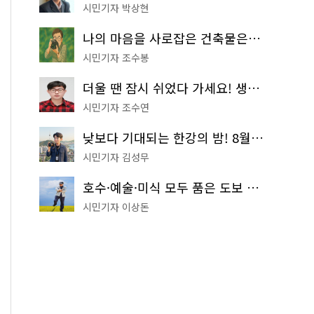
시민기자 박상현
나의 마음을 사로잡은 건축물은? '서울시 건축상' 수상작 공개!
시민기자 조수봉
더울 땐 잠시 쉬었다 가세요! 생수 냉장고부터 해피소·무더위쉼터까지
시민기자 조수연
낮보다 기대되는 한강의 밤! 8월 한정 무료 '한강 밤핑' 예약은?
시민기자 김성무
호수·예술·미식 모두 품은 도보 코스! 서울식물원~LG아트센터~마곡테라스거리
시민기자 이상돈