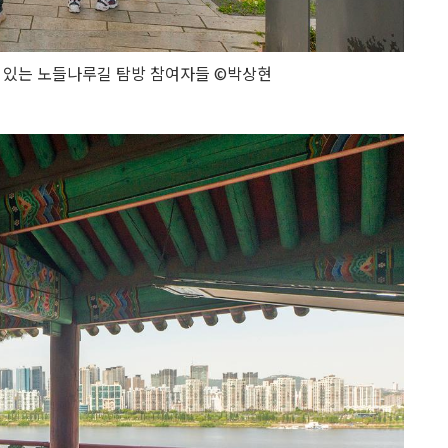
 있는 노들나루길 탐방 참여자들 ©박상현