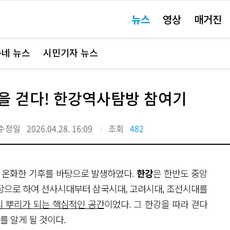
주
뉴스
영상
매거진
요
서
비
스
바
네 뉴스
시민기자 뉴스
로
가
기"
을 걷다! 한강역사탐방 참여기
수정일
2026.04.28. 16:09
조회
482
와 온화한 기후를 바탕으로 발생하였다.
한강
은 한반도 중앙
탕으로 하여 선사시대부터 삼국시대, 고려시대, 조선시대를
 뿌리가 되는 핵심적인 공간
이었다. 그 한강을 따라 걷다
를 알게 될 것이다.