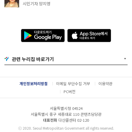
천국이네~
시민기자 양지영
다
A
운
p
로
p
드
S
하
t
기
o
관련 누리집 바로가기
G
r
o
e
o
에
g
서
l
다
개인정보처리방침
이메일 무단수집 거부
이용약관
e
운
P
로
PC버전
l
드
a
하
y
기
서울특별시청 04524
서울특별시 중구 세종대로 110 콘텐츠담당관
대표전화
다산콜센터
02-120
ⓒ
2020. Seoul Metropolitan Government all rights reserved.