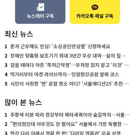
최신 뉴스
1
혼자 근무해도 안심! '소상공인안심벨' 신청하세요
2
장애인 맞춤형 보조기기 최대 3년간 무상 대여…삶의 질 높인다
3
걸을 때마다 아픈 '족저근막염'…무작정 참지 말고 '이것' 해보세요!
4
먹거리부터 야경 라이브까지…망원한강공원 알짜 코스
5
시민이 사랑한 '찐' 로컬 명소 어디? '서울에디션25' 추천 코스
많이 본 뉴스
1
주황색 리본 따라 한강부터 메타세쿼이아 숲길까지…서울둘레길 15코스
2
"편의점인데 아무것도 안 팔아요" 서울에서 가장 특별한 편의점의 정체
3
한강 다리 아래서 영화 한 편! '다리밑 영화관' 무료 상영