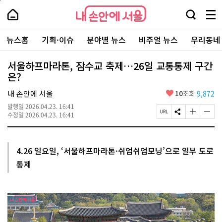
본
페
내
문
이
내
손
검
메
바
지
손
안
색
뉴
로
상
안
주
에
창
전
가
단
에
뉴스홈
기획·이슈
분야별 뉴스
비주얼 뉴스
우리동네
요
서
열
체
기
으
서
서
울
기
보
로
울
비
기
이
-
서울하프마라톤, 잠수교 축제…26일 교통통제 구간
스
동
서
은?
바
울
로
시
가
좋
내 손안에 서울
10
조회
9,872
대
기
아
표
발행일
2026.04.23. 16:41
요
소
페
S
글
글
수정일
2026.04.23. 16:41
통
이
N
자
자
포
지
S
크
크
털
U
공
기
기
R
유
크
작
4.26 일요일, ‘서울하프마라톤·쉬엄쉬엄모닝’으로 일부 도로
L
하
게
게
통제
복
기
변
변
사
경
경
하
하
기
기