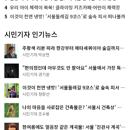
4
우리 아이 체력이 쑥쑥! 클라이밍 키즈카페·어린이 체력장
5
이것이 천연 냉방! '서울둘레길 9코스'로 숲속 피서 떠나볼까
시민기자 인기뉴스
주황색 리본 따라 한강부터 메타세쿼이아 숲길까지…
서울둘레길 15코스
시민기자 박상현
"편의점인데 아무것도 안 팔아요" 서울에서 가장 특별
한 편의점의 정체
시민기자 권기윤
이것이 천연 냉방! '서울둘레길 9코스'로 숲속 피서 떠
나볼까
시민기자 정향선
나의 마음을 사로잡은 건축물은? '서울시 건축상' 수
상작 공개!
시민기자 조수봉
한여름에도 얼음장 같은 계곡물! 서울 '진관사 계곡'이