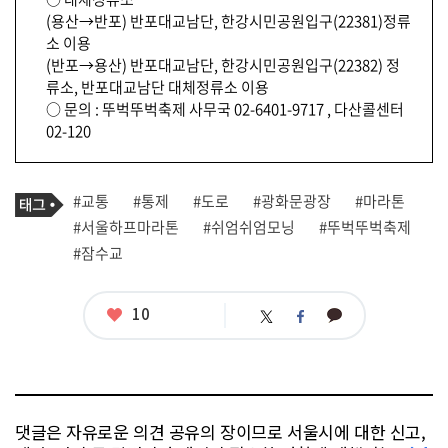
(용산→반포) 반포대교남단, 한강시민공원입구(22381)정류
소 이용
(반포→용산) 반포대교남단, 한강시민공원입구(22382) 정
류소, 반포대교남단 대체정류소 이용
○ 문의 : 뚜벅뚜벅축제 사무국 02-6401-9717 , 다산콜센터
02-120
기
태
#교통
#통제
#도로
#광화문광장
#마라톤
사
그
관
#서울하프마라톤
#쉬엄쉬엄모닝
#뚜벅뚜벅축제
련
#잠수교
태
그
좋
10
카
트
페
아
카
위
이
요
오
터
스
톡
북
댓글은 자유로운 의견 공유의 장이므로 서울시에 대한 신고,