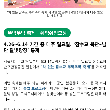
‘차 없는 잠수교 뚜벅뚜벅 축제’가 4월 26일부터 6월 14일까지 매주 일요
일 개최된다.
뚜벅뚜벅 축제 - 쉬엄쉬엄모닝
4.26~6.14 기간 중 매주 일요일, ‘잠수교 북단~남
단 달빛광장’ 통제
서울시는 4월 26일부터 6월 14일까지 8주간 매주 일요일 잠수교와
반포한강공원 일원에서
‘차 없는 잠수교 뚜벅뚜벅 축제’
를 개최한
다.
이번 축제는 매주 러닝, 퍼레이드, 공연, 봄운동회, 요가 등 각 회차
별 달라지는
특별 프로그램
이 마련돼 더욱 즐길거리가 풍성해졌다.
달빛 상점, 구석구석라이브, 달빛놀이터 등 상설 프로그램은 더욱 확
대된다.
특히 다가오는 축제의 첫날인 26일은
‘쉬엄쉬엄 모닝’
으로 시작한