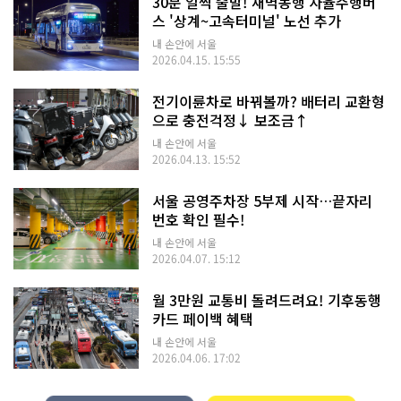
30분 일찍 출발! 새벽동행 자율주행버
스 '상계~고속터미널' 노선 추가
내 손안에 서울
2026.04.15. 15:55
전기이륜차로 바꿔볼까? 배터리 교환형
으로 충전걱정↓ 보조금↑
내 손안에 서울
2026.04.13. 15:52
서울 공영주차장 5부제 시작…끝자리
번호 확인 필수!
내 손안에 서울
2026.04.07. 15:12
월 3만원 교통비 돌려드려요! 기후동행
카드 페이백 혜택
내 손안에 서울
2026.04.06. 17:02