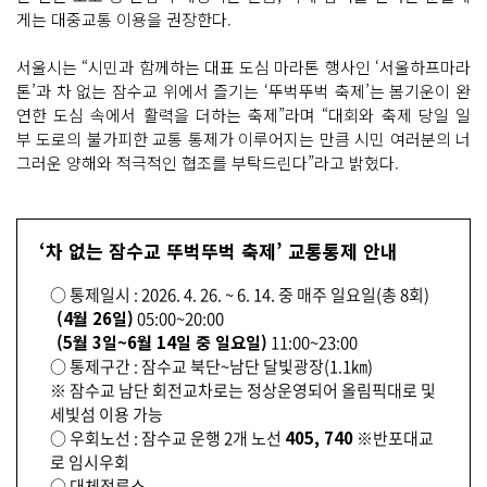
게는 대중교통 이용을 권장한다.
서울시는 “시민과 함께하는 대표 도심 마라톤 행사인 ‘서울하프마라
톤’과 차 없는 잠수교 위에서 즐기는 ‘뚜벅뚜벅 축제’는 봄기운이 완
연한 도심 속에서 활력을 더하는 축제”라며 “대회와 축제 당일 일
부 도로의 불가피한 교통 통제가 이루어지는 만큼 시민 여러분의 너
그러운 양해와 적극적인 협조를 부탁드린다”라고 밝혔다.
‘차 없는 잠수교 뚜벅뚜벅 축제’ 교통통제 안내
○ 통제일시 : 2026. 4. 26. ~ 6. 14. 중 매주 일요일(총 8회)
(4월 26일)
05:00~20:00
(5월 3일~6월 14일 중 일요일)
11:00~23:00
○ 통제구간 : 잠수교 북단~남단 달빛광장(1.1㎞)
※ 잠수교 남단 회전교차로는 정상운영되어 올림픽대로 및
세빛섬 이용 가능
○ 우회노선 : 잠수교 운행 2개 노선
405, 740
※반포대교
로 임시우회
○ 대체정류소