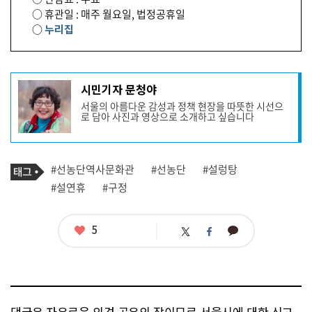
○ 휴관일 : 매주 월요일, 법정공휴일
○
누리집
기
시민기자 문청야
사
서울의 아름다운 감성과 정책 현장을 따뜻한 시선으
작
로 담아 사진과 영상으로 소개하고 싶습니다
성
자
프
로
기
필
태
#선농단역사문화관
#선농단
#설렁탕
사
그
관
#설연휴
#구정
련
태
그
좋
5
카
트
페
아
카
위
이
요
오
터
스
톡
북
댓글은 자유로운 의견 공유의 장이므로 서울시에 대한 신고,