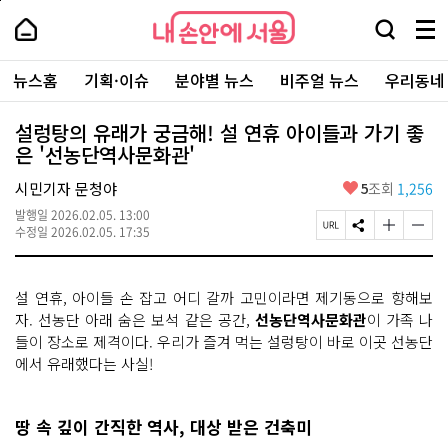
본
페
내
문
이
내
손
검
메
바
지
손
안
색
뉴
로
상
안
주
에
창
전
가
단
에
뉴스홈
기획·이슈
분야별 뉴스
비주얼 뉴스
우리동네
요
서
열
체
기
으
서
서
울
기
보
로
울
비
기
이
-
설렁탕의 유래가 궁금해! 설 연휴 아이들과 가기 좋
스
동
서
은 '선농단역사문화관'
바
울
로
시
가
좋
시민기자 문청야
5
조회
1,256
대
기
아
표
발행일
2026.02.05. 13:00
요
소
페
S
글
글
수정일
2026.02.05. 17:35
통
이
N
자
자
포
지
S
크
크
털
U
공
기
기
설 연휴, 아이들 손 잡고 어디 갈까 고민이라면 제기동으로 향해보
R
유
크
작
L
하
게
게
자. 선농단 아래 숨은 보석 같은 공간,
선농단역사문화관
이 가족 나
복
기
변
변
들이 장소로 제격이다. 우리가 즐겨 먹는 설렁탕이 바로 이곳 선농단
사
경
경
에서 유래했다는 사실!
하
하
기
기
땅 속 깊이 간직한 역사, 대상 받은 건축미