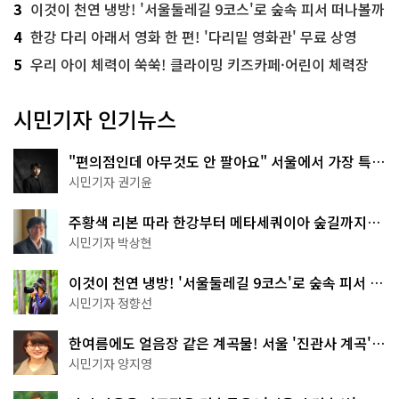
3
이것이 천연 냉방! '서울둘레길 9코스'로 숲속 피서 떠나볼까
4
한강 다리 아래서 영화 한 편! '다리밑 영화관' 무료 상영
5
우리 아이 체력이 쑥쑥! 클라이밍 키즈카페·어린이 체력장
시민기자 인기뉴스
"편의점인데 아무것도 안 팔아요" 서울에서 가장 특별
한 편의점의 정체
시민기자 권기윤
주황색 리본 따라 한강부터 메타세쿼이아 숲길까지…
서울둘레길 15코스
시민기자 박상현
이것이 천연 냉방! '서울둘레길 9코스'로 숲속 피서 떠
나볼까
시민기자 정향선
한여름에도 얼음장 같은 계곡물! 서울 '진관사 계곡'이
천국이네~
시민기자 양지영