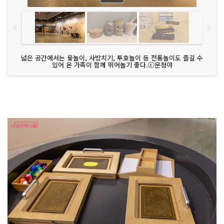
넓은 공간에서는 윷놀이, 사방치기, 투호놀이 등 전통놀이도 즐길 수
있어 온 가족이 함께 뛰어놀기 좋다.ⓒ문청야