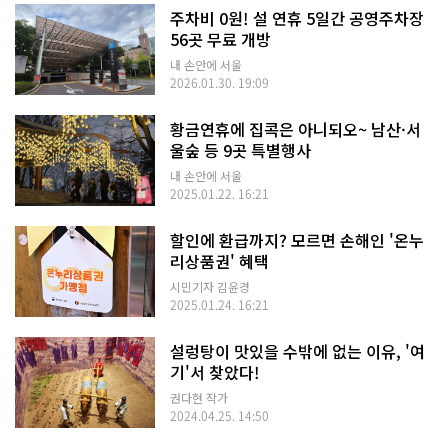
주차비 0원! 설 연휴 5일간 공영주차장
56곳 무료 개방
내 손안에 서울
2026.01.30. 19:09
황금연휴에 집콕은 아니되오~ 남산·서
울숲 등 9곳 특별행사
내 손안에 서울
2025.01.22. 16:21
할인에 환급까지? 모르면 손해인 '온누
리상품권' 혜택
시민기자 김윤경
2025.01.24. 16:21
설렁탕이 맛있을 수밖에 없는 이유, '여
기'서 찾았다!
권다현 작가
2024.04.25. 14:50