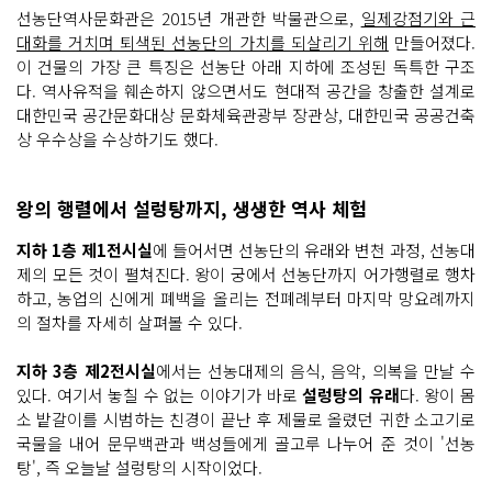
선농단역사문화관은 2015년 개관한 박물관으로,
일제강점기와 근
대화를 거치며 퇴색된 선농단의 가치를 되살리기 위해
만들어졌다.
이 건물의 가장 큰 특징은 선농단 아래 지하에 조성된 독특한 구조
다. 역사유적을 훼손하지 않으면서도 현대적 공간을 창출한 설계로
대한민국 공간문화대상 문화체육관광부 장관상, 대한민국 공공건축
상 우수상을 수상하기도 했다.
왕의 행렬에서 설렁탕까지, 생생한 역사 체험
지하 1층 제1전시실
에 들어서면 선농단의 유래와 변천 과정, 선농대
제의 모든 것이 펼쳐진다. 왕이 궁에서 선농단까지 어가행렬로 행차
하고, 농업의 신에게 폐백을 올리는 전폐례부터 마지막 망요례까지
의 절차를 자세히 살펴볼 수 있다.
지하 3층 제2전시실
에서는 선농대제의 음식, 음악, 의복을 만날 수
있다. 여기서 놓칠 수 없는 이야기가 바로
설렁탕의 유래
다. 왕이 몸
소 밭갈이를 시범하는 친경이 끝난 후 제물로 올렸던 귀한 소고기로
국물을 내어 문무백관과 백성들에게 골고루 나누어 준 것이 '선농
탕', 즉 오늘날 설렁탕의 시작이었다.