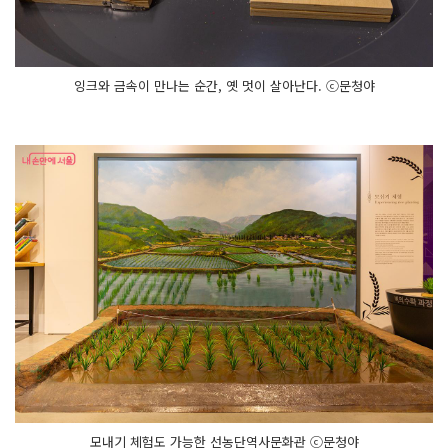
잉크와 금속이 만나는 순간, 옛 멋이 살아난다. ⓒ문청야
모내기 체험도 가능한 선농단역사문화관 ⓒ문청야