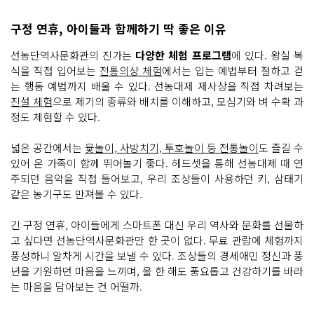
구정 연휴, 아이들과 함께하기 딱 좋은 이유
선농단역사문화관의 진가는
다양한 체험 프로그램
에 있다. 왕실 복
식을 직접 입어보는
전통의상 체험
에서는 입는 예법부터 절하고 걷
는 행동 예법까지 배울 수 있다. 선농대제 제사상을 직접 차려보는
진설 체험
으로 제기의 종류와 배치를 이해하고, 모심기와 벼 수확 과
정도 체험할 수 있다.
넓은 공간에서는
윷놀이, 사방치기, 투호놀이 등 전통놀이
도 즐길 수
있어 온 가족이 함께 뛰어놀기 좋다. 헤드셋을 통해 선농대제 때 연
주되던 음악을 직접 들어보고, 우리 조상들이 사용하던 키, 삼태기
같은 농기구도 만져볼 수 있다.
긴 구정 연휴, 아이들에게 스마트폰 대신 우리 역사와 문화를 선물하
고 싶다면 선농단역사문화관만 한 곳이 없다. 무료 관람에 체험까지
풍성하니 알차게 시간을 보낼 수 있다. 조상들의 경세애민 정신과 풍
년을 기원하던 마음을 느끼며, 올 한 해도 풍요롭고 건강하기를 바라
는 마음을 담아보는 건 어떨까.