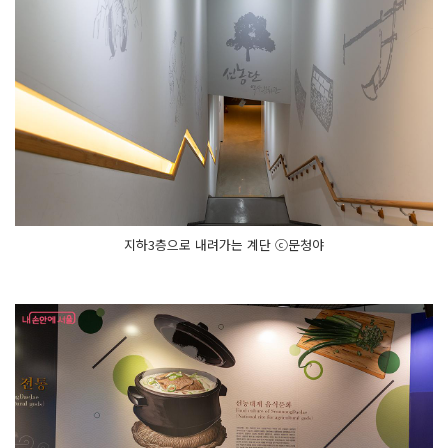
지하3층으로 내려가는 계단 ⓒ문청야