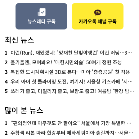
최신 뉴스
1
이런(Run), 재밌겠네! '양재천 달빛야행런' 야간 러닝…300명 모집
2
올가을엔, 모여봐요! '매헌시민의숲' 50여개 정원 조성
3
복잡한 도시계획시설 3D로 본다…미아 '층층공원' 첫 적용
4
우리 아이 첫 클라이밍 도전, 여기서! 서울형 키즈카페 '서울가족플라자점'
5
쓰레기 줍고, 마일리지 줍고, 보람도 줍고! 여름밤 '한강 밤마실 줍깅'
많이 본 뉴스
1
"편의점인데 아무것도 안 팔아요" 서울에서 가장 특별한 편의점의 정체
2
주황색 리본 따라 한강부터 메타세쿼이아 숲길까지…서울둘레길 15코스