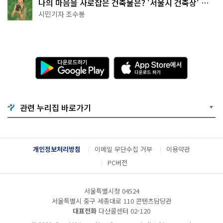
나의 마음을 사로잡은 건축물은? '서울시 건축상' 수
상작 공개!
시민기자 조수봉
다
A
운
p
로
p
드
S
하
t
기
o
관련 누리집 바로가기
G
r
o
e
o
에
g
서
l
다
개인정보처리방침
이메일 무단수집 거부
이용약관
e
운
P
로
PC버전
l
드
a
하
y
기
서울특별시청 04524
서울특별시 중구 세종대로 110 콘텐츠담당관
대표전화
다산콜센터
02-120