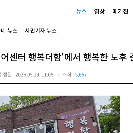
주
뉴스
영상
매거진
요
서
비
스
바
네 뉴스
시민기자 뉴스
로
가
기"
니어센터 행복더함'에서 행복한 노후 
수정일
2026.05.19. 11:08
조회
5,657