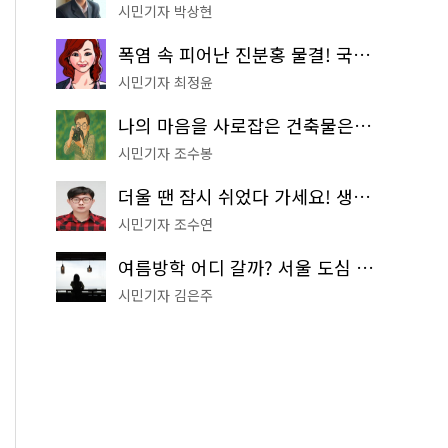
시민기자 박상현
폭염 속 피어난 진분홍 물결! 국립중앙박물관 배롱나무 명소
시민기자 최정윤
나의 마음을 사로잡은 건축물은? '서울시 건축상' 수상작 공개!
시민기자 조수봉
더울 땐 잠시 쉬었다 가세요! 생수 냉장고부터 해피소·무더위쉼터까지
시민기자 조수연
여름방학 어디 갈까? 서울 도심 무료 실내 여행 코스 추천
시민기자 김은주