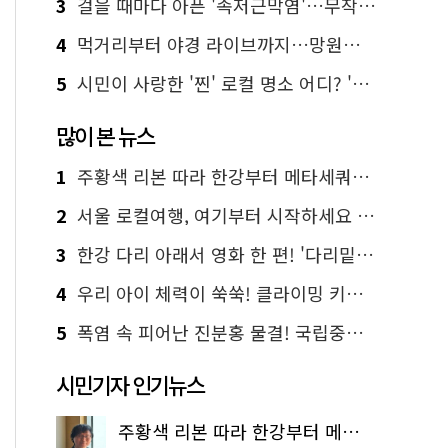
3
걸을 때마다 아픈 '족저근막염'…무작정 참지 말고 '이것' 해보세요!
4
먹거리부터 야경 라이브까지…망원한강공원 알짜 코스
5
시민이 사랑한 '찐' 로컬 명소 어디? '서울에디션25' 추천 코스
많이 본 뉴스
1
주황색 리본 따라 한강부터 메타세쿼이아 숲길까지…서울둘레길 15코스
2
서울 로컬여행, 여기부터 시작하세요 '서울에디션25'
3
한강 다리 아래서 영화 한 편! '다리밑 영화관' 무료 상영
4
우리 아이 체력이 쑥쑥! 클라이밍 키즈카페·어린이 체력장
5
폭염 속 피어난 진분홍 물결! 국립중앙박물관 배롱나무 명소
시민기자 인기뉴스
주황색 리본 따라 한강부터 메타세쿼이아 숲길까지…서울둘레길 15코스