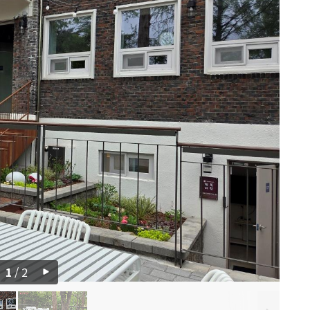
1
/
2