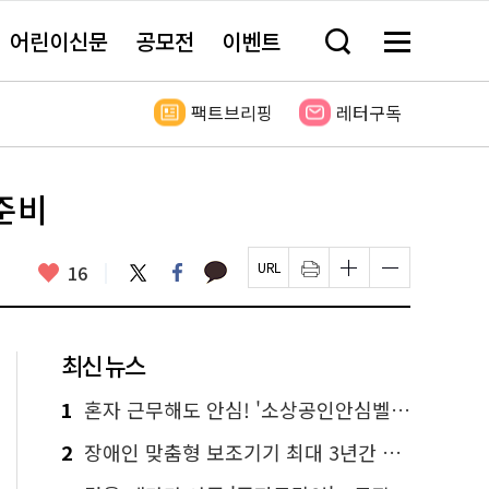
어린이신문
공모전
이벤트
검
메
색
뉴
창
전
열
체
팩트브리핑
레터구독
기
보
기
준비
카
좋
트
페
16
페
인
글
글
카
위
이
아
이
쇄
자
자
오
터
스
요
지
하
크
크
톡
북
U
기
기
기
R
새
크
작
L
창
게
게
최신 뉴스
복
열
변
변
사
림
경
경
하
하
1
혼자 근무해도 안심! '소상공인안심벨' 신청하세요
기
기
2
장애인 맞춤형 보조기기 최대 3년간 무상 대여…삶의 질 높인다