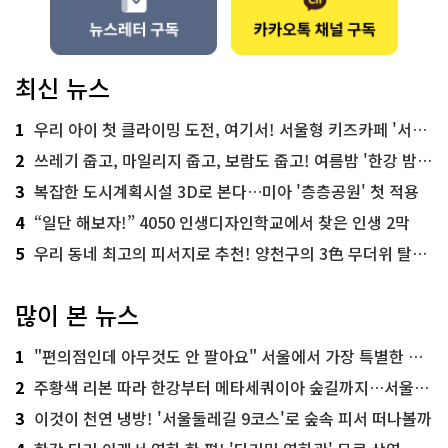
최신 뉴스
1
우리 아이 첫 클라이밍 도전, 여기서! 서울형 키즈카페 '서울가족플라자점'
2
쓰레기 줍고, 마일리지 줍고, 보람도 줍고! 여름밤 '한강 밤마실 줍깅'
3
복잡한 도시계획시설 3D로 본다…미아 '층층공원' 첫 적용
4
“일단 해보자!” 4050 인생디자인학교에서 찾은 인생 2막
5
우리 동네 최고의 피서지로 추천! 양천구의 3色 무더위 탈출 명소
많이 본 뉴스
1
"편의점인데 아무것도 안 팔아요" 서울에서 가장 특별한 편의점의 정체
2
주황색 리본 따라 한강부터 메타세쿼이아 숲길까지…서울둘레길 15코스
3
이것이 천연 냉방! '서울둘레길 9코스'로 숲속 피서 떠나볼까