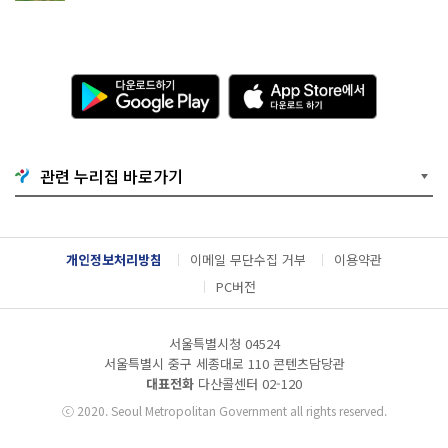
다
A
운
p
로
p
드
S
하
t
기
o
관련 누리집 바로가기
G
r
o
e
o
에
g
서
l
다
개인정보처리방침
이메일 무단수집 거부
이용약관
e
운
P
로
PC버전
l
드
a
하
y
기
서울특별시청 04524
서울특별시 중구 세종대로 110 콘텐츠담당관
대표전화
다산콜센터
02-120
ⓒ
2020. Seoul Metropolitan Government all rights reserved.