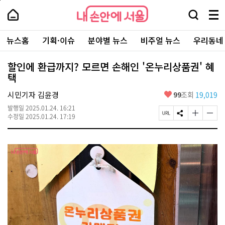
본
페
내
문
이
내
손
검
메
바
지
손
안
색
뉴
로
상
안
주
에
창
전
가
단
에
뉴스홈
기획·이슈
분야별 뉴스
비주얼 뉴스
우리동네
요
서
열
체
기
으
서
서
울
기
보
로
울
비
기
이
-
할인에 환급까지? 모르면 손해인 '온누리상품권' 혜
스
동
서
택
바
울
로
시
가
좋
시민기자 김윤경
99
조회
19,019
대
기
아
표
발행일
2025.01.24. 16:21
요
소
페
S
글
글
수정일
2025.01.24. 17:19
통
이
N
자
자
포
지
S
크
크
털
U
공
기
기
R
유
크
작
L
하
게
게
복
기
변
변
사
경
경
하
하
기
기