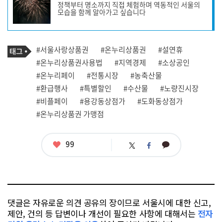
정책부터 명소까지 직접 체험하며 역동적인 서울의
작
모습을 함께 알아가고 싶습니다
성
자
프
로
기
필
태
#서울사랑상품권
#온누리상품권
#설연휴
사
그
관
#온누리상품권사용법
#지역경제
#소상공인
련
#온누리페이
#전통시장
#농축산물
태
그
#환급행사
#특별할인
#수산물
#노량진시장
#비플페이
#용강동상점가
#도화동상점가
#온누리상품권 가맹점
좋
99
카
트
페
아
카
위
이
요
오
터
스
톡
북
댓글은 자유로운 의견 공유의 장이므로 서울시에 대한 신고,
제안, 건의 등 답변이나 개선이 필요한 사항에 대해서는
전자