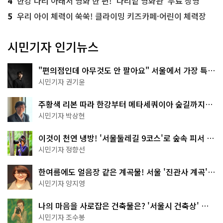
4
한강 다리 아래서 영화 한 편! '다리밑 영화관' 무료 상영
5
우리 아이 체력이 쑥쑥! 클라이밍 키즈카페·어린이 체력장
시민기자 인기뉴스
"편의점인데 아무것도 안 팔아요" 서울에서 가장 특별
한 편의점의 정체
시민기자 권기윤
주황색 리본 따라 한강부터 메타세쿼이아 숲길까지…
서울둘레길 15코스
시민기자 박상현
이것이 천연 냉방! '서울둘레길 9코스'로 숲속 피서 떠
나볼까
시민기자 정향선
한여름에도 얼음장 같은 계곡물! 서울 '진관사 계곡'이
천국이네~
시민기자 양지영
나의 마음을 사로잡은 건축물은? '서울시 건축상' 수
상작 공개!
시민기자 조수봉