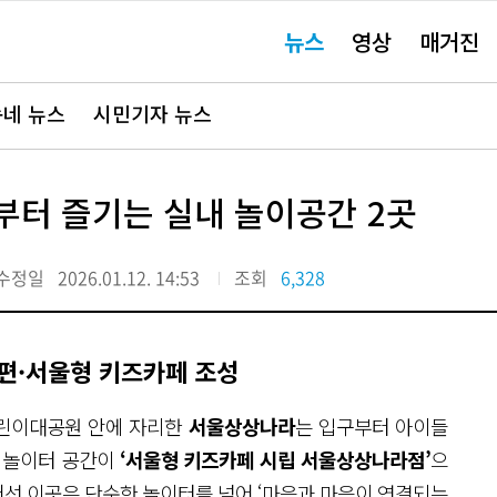
주
뉴스
영상
매거진
요
서
비
스
바
네 뉴스
시민기자 뉴스
로
가
기"
부터 즐기는 실내 놀이공간 2곳
수정일
2026.01.12. 14:53
조회
6,328
개편·서울형 키즈카페 조성
어린이대공원 안에 자리한
서울상상나라
는 입구부터 아이들
기 놀이터 공간이
‘서울형 키즈카페 시립 서울상상나라점’
으
선 이곳은 단순한 놀이터를 넘어 ‘마음과 마음이 연결되는