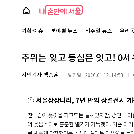
본
페
문
이
뉴
바
지
스
로
상
룸
가
단
뉴
기
으
스
로
기획·이슈
분야별 뉴스
비주얼 뉴스
우리동
주
이
요
동
서
비
스
추위는 잊고 동심은 잇고! 0세
바
로
가
기
시민기자 백승훈
발행일
2026.01.12. 14:53
① 서울상상나라, 7년 만의 상설전시 
찬바람이 옷깃을 파고드는 날씨였지만, 광진구 
의 웃음소리로 훈훈한 열기가 가득했다. 기존 아
로 새롭게 단장했다는 소식에 설레는 마음으로 들어