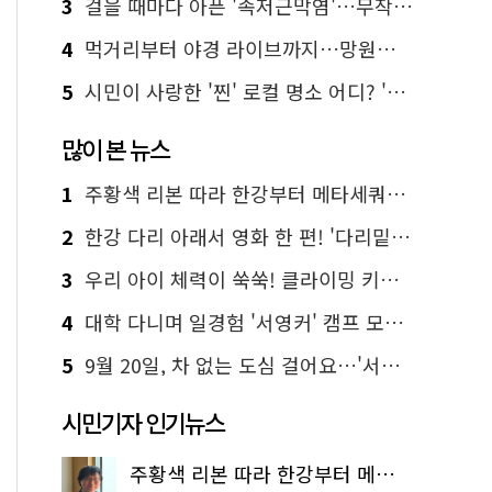
3
걸을 때마다 아픈 '족저근막염'…무작정 참지 말고 '이것' 해보세요!
4
먹거리부터 야경 라이브까지…망원한강공원 알짜 코스
5
시민이 사랑한 '찐' 로컬 명소 어디? '서울에디션25' 추천 코스
많이 본 뉴스
1
주황색 리본 따라 한강부터 메타세쿼이아 숲길까지…서울둘레길 15코스
2
한강 다리 아래서 영화 한 편! '다리밑 영화관' 무료 상영
3
우리 아이 체력이 쑥쑥! 클라이밍 키즈카페·어린이 체력장
4
대학 다니며 일경험 '서영커' 캠프 모집…전액 무료
5
9월 20일, 차 없는 도심 걸어요…'서울 걷자 페스티벌' 선착순 5천명
시민기자 인기뉴스
주황색 리본 따라 한강부터 메타세쿼이아 숲길까지…서울둘레길 15코스