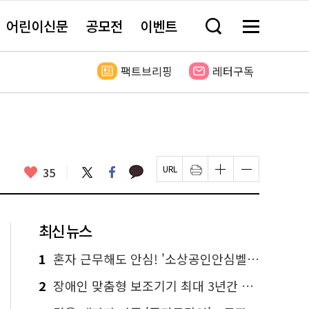
어린이신문
공모전
이벤트
검
메
색
뉴
창
전
열
체
팩트브리핑
레터구독
기
보
기
카
좋
트
페
35
페
인
글
글
카
위
이
아
이
쇄
자
자
오
터
스
요
지
하
크
크
톡
북
U
기
기
기
R
새
크
작
L
창
게
게
최신 뉴스
복
열
변
변
사
림
경
경
하
하
1
혼자 근무해도 안심! '소상공인안심벨' 신청하세요
기
기
2
장애인 맞춤형 보조기기 최대 3년간 무상 대여…삶의 질 높인다