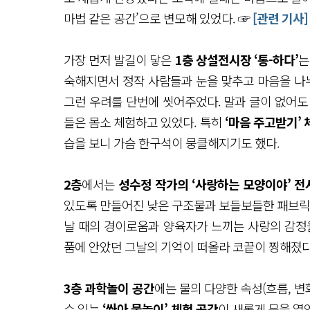
마법 같은 공간’으로 변모해 있었다. ☞
[관련 기사]
가장 먼저 발길이 닿은
1층 상설전시장
‘통-하다’
는
숙해지면서 정작 사람들과 눈을 맞추고 마음을 나누
그런 우려를 단번에 씻어주었다. 말과 글이 없어
들은 몸소 체험하고 있었다. 특히
‘마음 주고받기’ 
습을 보니 가슴 한구석이 뭉클해지기도 했다.
2층
에서는
성수정 작가의 ‘사랑하는 모양이야’ 전
있도록 만들어진 낮은 구조물과 보들보들한 패브릭 
날 때의 경이로움과 양육자가 느끼는 사랑의 감정
품에 안았던 그날의 기억이 떠올라 코끝이 찡해졌다
3층 과학놀이 공간
에는 물의 다양한 속성(흐름, 변
수 있는
‘쏴아 물놀이’ 체험 공간
이 새롭게 문을 열