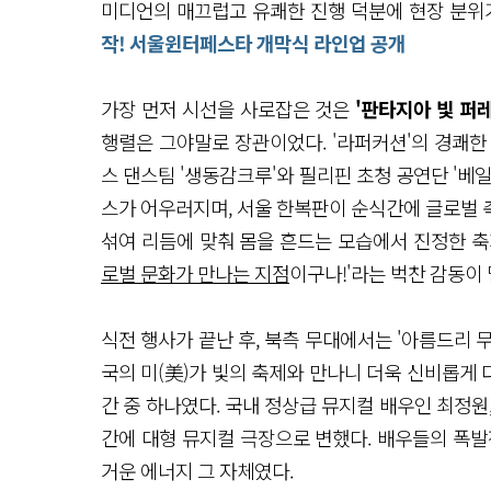
미디언의 매끄럽고 유쾌한 진행 덕분에 현장 분위
작! 서울윈터페스타 개막식 라인업 공개
가장 먼저 시선을 사로잡은 것은
'판타지아 빛 퍼
행렬은 그야말로 장관이었다. '라퍼커션'의 경쾌한
스 댄스팀 '생동감크루'와 필리핀 초청 공연단 '베일리스
스가 어우러지며, 서울 한복판이 순식간에 글로벌 
섞여 리듬에 맞춰 몸을 흔드는 모습에서 진정한 축제
로벌 문화가 만나는 지점
이구나!'라는 벅찬 감동이
식전 행사가 끝난 후, 북측 무대에서는 '아름드리
국의 미(美)가 빛의 축제와 만나니 더욱 신비롭게
간 중 하나였다. 국내 정상급 뮤지컬 배우인 최정원
간에 대형 뮤지컬 극장으로 변했다. 배우들의 폭발
거운 에너지 그 자체였다.