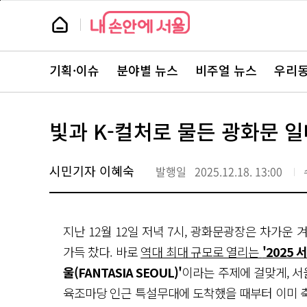
본
페
문
이
뉴
바
지
스
로
상
룸
가
단
뉴
기
으
스
로
기획·이슈
분야별 뉴스
비주얼 뉴스
우리동
주
이
요
동
서
비
스
빛과 K-컬처로 물든 광화문 일대
바
로
가
기
시민기자 이혜숙
발행일
2025.12.18. 13:00
지난 12월 12일 저녁 7시, 광화문광장은 차가운
가득 찼다. 바로
역대 최대 규모로 열리는
'2025
울(FANTASIA SEOUL)'
이라는 주제에 걸맞게, 
육조마당 인근 특설무대에 도착했을 때부터 이미 