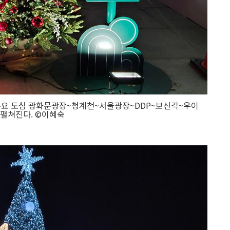
울 주요 도심 광화문광장~청계천~서울광장~DDP~보신각~우이
 펼쳐진다. ©이혜숙