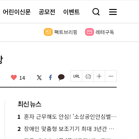
어린이신문
공모전
이벤트
검
메
색
뉴
창
전
열
체
팩트브리핑
레터구독
기
보
기
장
카
좋
트
페
14
페
인
글
글
카
위
이
아
이
쇄
자
자
오
터
스
요
지
하
크
크
톡
북
U
기
기
기
R
새
크
작
L
창
게
게
최신 뉴스
복
열
변
변
사
림
경
경
하
하
1
혼자 근무해도 안심! '소상공인안심벨' 신청하세요
기
기
2
장애인 맞춤형 보조기기 최대 3년간 무상 대여…삶의 질 높인다