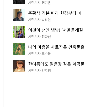
시민기자 권기윤
주황색 리본 따라 한강부터 메타세쿼이아 숲길까지…서울둘레길 15코스
시민기자 박상현
이것이 천연 냉방! '서울둘레길 9코스'로 숲속 피서 떠나볼까
시민기자 정향선
나의 마음을 사로잡은 건축물은? '서울시 건축상' 수상작 공개!
시민기자 조수봉
한여름에도 얼음장 같은 계곡물! 서울 '진관사 계곡'이 천국이네~
시민기자 양지영