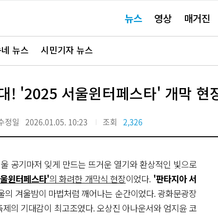
주
뉴스
영상
매거진
요
서
비
스
바
네 뉴스
시민기자 뉴스
로
가
기"
! '2025 서울윈터페스타' 개막 현
수정일
2026.01.05. 10:23
조회
2,326
 겨울 공기마저 잊게 만드는 뜨거운 열기와 환상적인 빛으로
 서울윈터페스타'
의 화려한 개막식 현장
이었다.
'판타지아 서
서울의 겨울밤이 마법처럼 깨어나는 순간이었다. 광화문광장
축제의 기대감이 최고조였다. 오상진 아나운서와 엄지윤 코