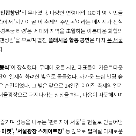
시민합창단'
의 무대였다. 다양한 연령대의 180여 명 시민들
에서 '시민이 곧 이 축제의 주인공'이라는 메시지가 진심
 '경복궁 타령'은 세대와 지역을 초월하는 아름다운 화합의
'댄싱퀸'을 부르며 펼친
플래시몹 합동 공연
은 마치
온 서울
.
등식'
이 장식했다. 무대에 오른 시민 대표들이 카운트다운
판이 일제히 화려한 빛으로 물들었다.
차가운 도심 빌딩 숲
은 순간
이었다. 그 빛은 앞으로 24일간 이어질 축제의 열기
P, 서울광장으로 퍼져나가는 상상을 하니, 마음이 따뜻해지며
 즐기며 감동을 나누는 '판타지아 서울'을 현실로 만들어낸
 마켓', '서울광장 스케이트장'
등 앞으로 펼쳐질 다채로운