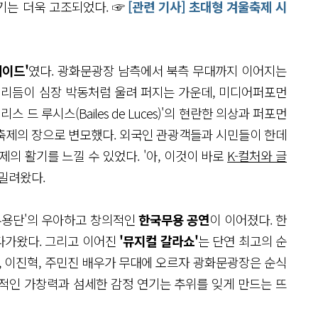
기는 더욱 고조되었다. ☞
[관련 기사] 초대형 겨울축제 시
레이드'
였다. 광화문광장 남측에서 북측 무대까지 이어지는
 리듬이 심장 박동처럼 울려 퍼지는 가운데, 미디어퍼포먼
 드 루시스(Bailes de Luces)'의 현란한 의상과 퍼포먼
축제의 장으로 변모했다. 외국인 관광객들과 시민들이 한데
의 활기를 느낄 수 있었다. '아, 이것이 바로
K-컬처와 글
 밀려왔다.
 무용단'의 우아하고 창의적인
한국무용 공연
이 이어졌다. 한
 다가왔다. 그리고 이어진
'뮤지컬 갈라쇼'
는 단연 최고의 순
, 이진혁, 주민진 배우가 무대에 오르자 광화문광장은 순식
적인 가창력과 섬세한 감정 연기는 추위를 잊게 만드는 뜨