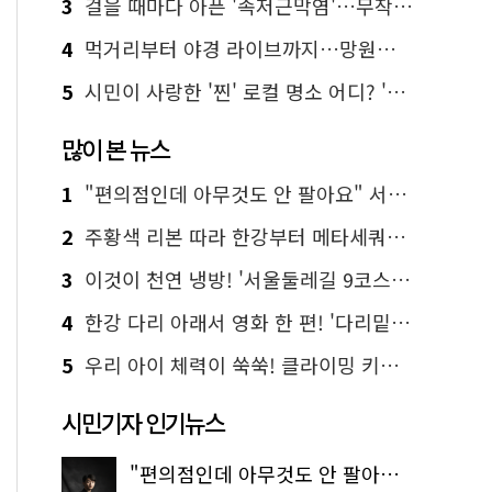
3
걸을 때마다 아픈 '족저근막염'…무작정 참지 말고 '이것' 해보세요!
4
먹거리부터 야경 라이브까지…망원한강공원 알짜 코스
5
시민이 사랑한 '찐' 로컬 명소 어디? '서울에디션25' 추천 코스
많이 본 뉴스
1
"편의점인데 아무것도 안 팔아요" 서울에서 가장 특별한 편의점의 정체
2
주황색 리본 따라 한강부터 메타세쿼이아 숲길까지…서울둘레길 15코스
3
이것이 천연 냉방! '서울둘레길 9코스'로 숲속 피서 떠나볼까
4
한강 다리 아래서 영화 한 편! '다리밑 영화관' 무료 상영
5
우리 아이 체력이 쑥쑥! 클라이밍 키즈카페·어린이 체력장
시민기자 인기뉴스
"편의점인데 아무것도 안 팔아요" 서울에서 가장 특별한 편의점의 정체