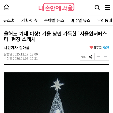
본
페
내
문
이
내
손
검
메
바
지
손
안
색
뉴
로
상
안
주
에
창
전
가
단
에
뉴스홈
기획·이슈
분야별 뉴스
비주얼 뉴스
우리동네
요
서
열
체
기
으
서
서
울
기
보
로
울
비
기
이
-
올해도 기대 이상! 겨울 낭만 가득한 '서울윈터페스
스
동
서
타' 현장 스케치
바
울
로
시
가
좋
시민기자 김아름
5
조회
905
대
기
아
표
발행일
2025.12.17. 13:00
요
소
페
S
글
글
수정일
2026.01.05. 10:31
통
이
N
자
자
포
지
S
크
크
털
U
공
기
기
R
유
크
작
L
하
게
게
복
기
변
변
사
경
경
하
하
기
기