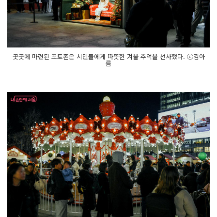
로
운 프
로
그
램
이 운
영
되
곳곳에 마련된 포토존은 시민들에게 따뜻한 겨울 추억을 선사했다. ⓒ김아
며 시
름
민
들
의 뜨
거
운 관
심
과 참
여
를 이
끌
었
다.
올
해
는 '루
돌
프 회
전
목
마'가 새
롭
게 등
장