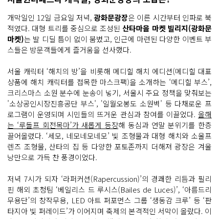
광
장, 청
개막일인 12일 금요일 저녁,
광화문광장
은 이른 시간부터 인파로 북
계
천, 서
적였다. 대형 트리를 중심으로 조성된
산타마을 마켓 빌리지(광화문
울
마켓)
는 발 디딜 틈이 없이 붐볐고, 인근에 마련된 다양한 이벤트 부
시
청, 동
스들은 방문객들에게 즐거움을 선사했다.
대
문
디
서울 캐릭터 ‘해치의 방’을 비롯해 메디힐 해치 에디션(메디힐 대표
자
인
상품에 해치 캐릭터를 접목한 마스크팩)을 소개하는 ‘메디힐 부스’,
플
크리스마스 소원 분수에 눈송이 넣기, 서울시 주요 정책을 맞춰보는
라
자 등 서
'소상공인시장진흥공단 부스', '일월오봉도 소원벽' 등 다채로운 프
울
로그램이 운영되며 시민들의 뜨거운 관심과 참여를 이끌었다.
올해
의 주
요 명
는 ‘루돌프 회전목마’가 새롭게 등장
해 동심과 연말 분위기를 한층
소
끌어올렸다. ‘세모, 네모네모네모’ 빛 조형물과 대형 해치와 소울프
를 무
대
렌즈 조형물, 산타의 집 등 다양한 포토존까지 더해져 광장은 겨울
로 펼
쳐
낭만으로 가득 찬 풍경이었다.
지
는 '서
울
저녁 7시가 되자 ‘라퍼커션(Rapercussion)’의 경쾌한 리듬과 필리
윈
핀 해외 초청팀 ‘베일리스 드 루시스(Bailes de Luces)’, ‘아름드리
터
페
무용단’의 창작무용, LED 아트 퍼포먼스 그룹 ‘생동감 크루’ 등 ‘판
스
타지아 빛 퍼레이드’가 이어지며 축제의 본격적인 서막이 올랐다. 이
타'다.
그