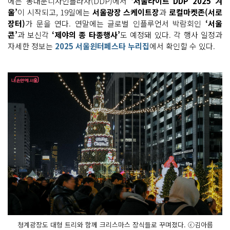
에는 동대문디자인플라자(DDP)에서
‘서울라이트 DDP 2025 겨
울’
이 시작되고, 19일에는
서울광장 스케이트장
과
로컬마켓존(서로
장터)
가 문을 연다. 연말에는 글로벌 인플루언서 박람회인
‘서울
콘’
과 보신각
‘제야의 종 타종행사’
도 예정돼 있다. 각 행사 일정과
자세한 정보는
2025 서울윈터페스타 누리집
에서 확인할 수 있다.
청계광장도 대형 트리와 함께 크리스마스 장식들로 꾸며졌다. ⓒ김아름