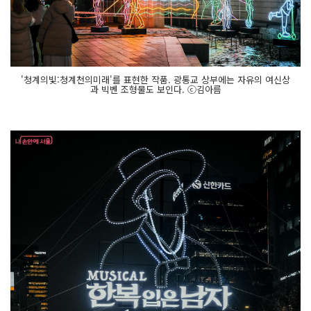
'청계의빛:청계천의미래'를 표현한 작품. 광통교 상부에는 자유의 여신상
과 빅벤 조형물도 보인다. ⓒ김아름