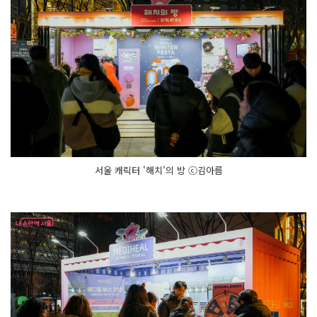
의 본
격
적
인 서
막
이 올
랐
다.
이
후 육
조
마
당
에
서 개
막 공
연
서울 캐릭터 '해치'의 방 ⓒ김아름
이 진
행
됐
고, 모
두
가 함
께 카
운
트
다
운
을 외
치
자 광
화