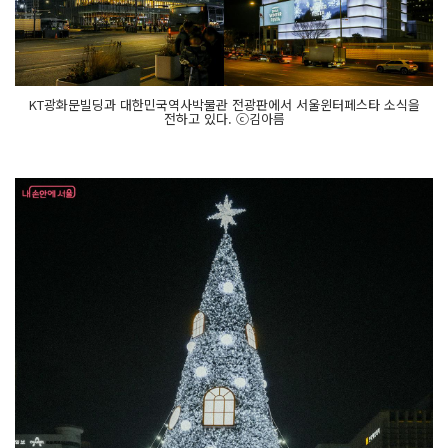
막
일
인 1
2
일 금
요
일 저
KT광화문빌딩과 대한민국역사박물관 전광판에서 서울윈터페스타 소식을
녁, 광
전하고 있다. ⓒ김아름
화
문
광
장
은 이
른 시
간
부
터 인
파
로 북
적
였
다.
마
켓 인
근
에 마
련
된 다
양
한 이
벤
트 부