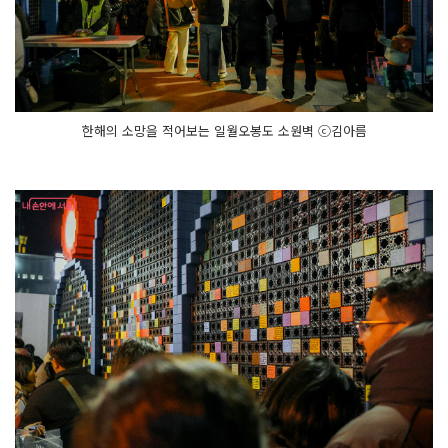
울
콘'과 보
신
각 '제
야
의 종 타
종
행
사'도 예
한해의 소망을 적어보는 일월오봉도 소원벽 ⓒ김아름
정
돼 있
으
니 많
은 관
심 바
란
다.