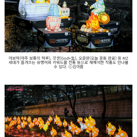
아보하(아주 보통의 하루), 갓생(God+生), 오운완(오늘 운동 완료) 등 MZ
세대가 즐겨쓰는 유행어와 키워드를 전통 등으로 재해석한 작품도 만나볼
수 있다. ⓒ김아름