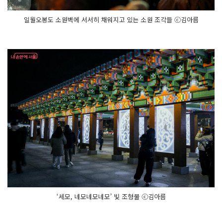
일월오봉도 소원벽에 서서히 채워지고 있는 소원 조각들 ⓒ김아름
‘세모, 네모네모네모’ 빛 조형물 ⓒ김아름