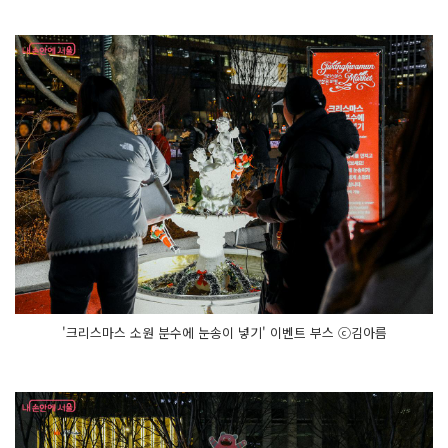
한 포
토
존
이 더
해
진 광
장
은 겨
울 낭
만
으
로 가
득 찬 풍
경
이
었
다.
저
녁 7
시
가 되
자 '판
타
'크리스마스 소원 분수에 눈송이 넣기' 이벤트 부스 ⓒ김아름
지
아 빛 퍼
레
이
드'가 이
어
지
며 축
제