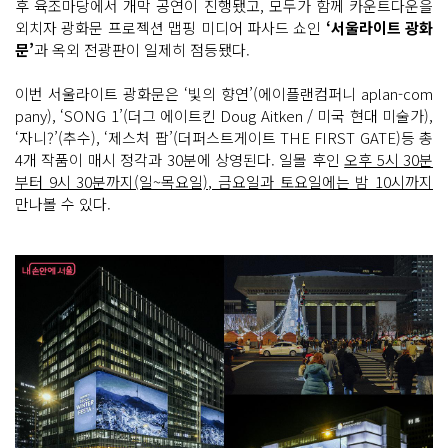
후 육조마당에서 개막 공연이 진행됐고, 모두가 함께 카운트다운을
중
에
외치자 광화문 프로젝션 맵핑 미디어 파사드 쇼인
‘서울라이트 광화
서
문’
과 옥외 전광판이 일제히 점등됐다.
도 '산
타
마
이번 서울라이트 광화문은 ‘빛의 향연’(에이플랜컴퍼니 aplan-com
을 빌
리
pany), ‘SONG 1’(더그 에이트킨 Doug Aitken / 미국 현대 미술가),
지'와 '서
‘자니?’(추수), ‘제스처 팝’(더퍼스트게이트 THE FIRST GATE)등 총
울
라
4개 작품이 매시 정각과 30분에 상영된다. 일몰 후인
오후 5시 30분
이
트 광
부터 9시 30분까지(일~목요일), 금요일과 토요일에는 밤 10시까지
화
만나볼 수 있다.
문'이 환
상
적
인 야
경
을 선
사
하
는 광
화
문
광
장
은 놓
칠 수 없
는 장
소
다. 개