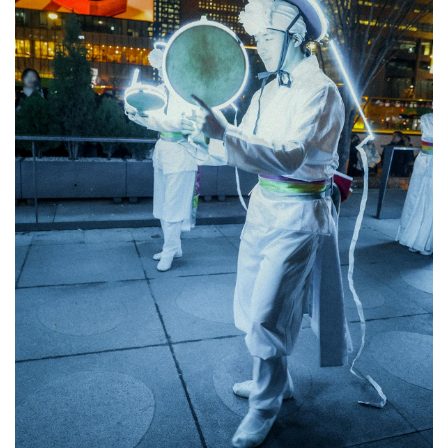
차
를 맞
은 '서
울
빛
초
롱
축
제'가 화
려
한 빛
으
로 방
문
객
을 반
겨
주
기 때
문
이
다.
이
날
의 프
로
그
램
은 서
울
윈
터