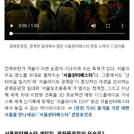
광화문광장, 청계천 일대에서 열린 서울윈터페스타 현장 스케치 ⓒ김아름
언
닫
젠
기
가
부
언제부턴가 겨울이 되면 손꼽아 기다리게 되는 축제가 있다. 서울의
터 겨
주요 명소를 무대로 펼쳐지는
‘서울윈터페스타’
다. 그중에서도 ‘산
울
이 되
타마을 빌리지’와 ‘서울라이트 광화문’이 환상적인 야경을 선사하는
면 손
꼽
광화문광장 일대와 ‘서울빛초롱축제’가 열리는 청계천, 그리고 지난
아 기
해 세계 최대 비정형 건축물 3D 프로젝션 매핑 디스플레이로 기네
다
리
스북 세계 신기록에 등재된 ‘서울라이트 DDP’ 등은 서울윈터페스타
게 되
에서 놓칠 수 없는 하이라이트다. ☞
[관련 기사] 올겨울 가장 예쁜
는 축
제
서울을 만나세요! '서울윈터페스타' 관람포인트
가 있
다.
광
화
서울윈터페스타 개막일, 광화문광장의 모습은?
문