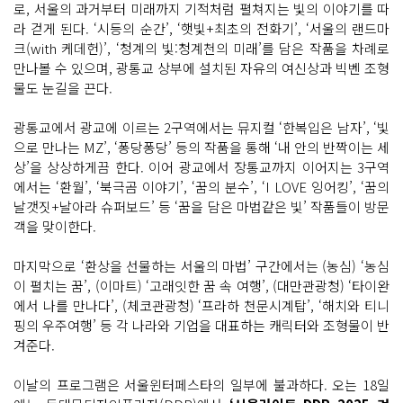
로, 서울의 과거부터 미래까지 기적처럼 펼쳐지는 빛의 이야기를 따
라 걷게 된다. ‘시등의 순간’, ‘햇빛+최초의 전화기’, ‘서울의 랜드마
크(with 케데헌)’, ‘청계의 빛:청계천의 미래’를 담은 작품을 차례로
만나볼 수 있으며, 광통교 상부에 설치된 자유의 여신상과 빅벤 조형
물도 눈길을 끈다.
광통교에서 광교에 이르는 2구역에서는 뮤지컬 ‘한복입은 남자’, ‘빛
으로 만나는 MZ’, ‘퐁당퐁당’ 등의 작품을 통해 ‘내 안의 반짝이는 세
상’을 상상하게끔 한다. 이어 광교에서 장통교까지 이어지는 3구역
에서는 ‘환월’, ‘북극곰 이야기’, ‘꿈의 분수’, ‘I LOVE 잉어킹’, ‘꿈의
날갯짓+날아라 슈퍼보드’ 등 ‘꿈을 담은 마법같은 빛’ 작품들이 방문
객을 맞이한다.
마지막으로 ‘환상을 선물하는 서울의 마법’ 구간에서는 (농심) ‘농심
이 펼치는 꿈’, (이마트) ‘고래잇한 꿈 속 여행’, (대만관광청) ‘타이완
에서 나를 만나다’, (체코관광청) ‘프라하 천문시계탑’, ‘해치와 티니
핑의 우주여행’ 등 각 나라와 기업을 대표하는 캐릭터와 조형물이 반
겨준다.
이날의 프로그램은 서울윈터페스타의 일부에 불과하다. 오는 18일