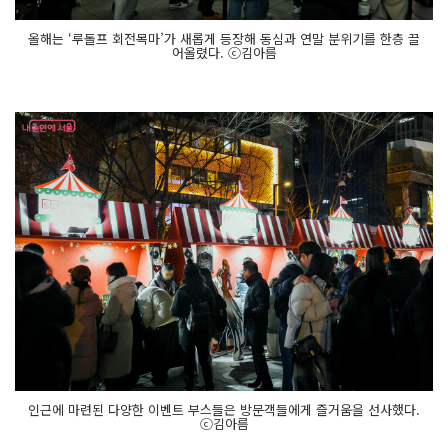
해 동
심
올해는 ‘루돌프 회전목마’가 새롭게 등장해 동심과 연말 분위기를 한층 끌
과 연
어올렸다. ⓒ김아름
말 분
위
기
를 한
층 끌
어
올
렸
다.
'세
모, 네
모
네
모
네
모' 빛 조
형
물
과 대
형 해
치
와 소
울
프
렌
즈 조
인근에 마련된 다양한 이벤트 부스들은 방문객들에게 즐거움을 선사했다.
형
ⓒ김아름
물 등 다
양