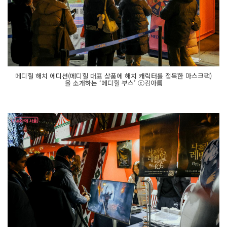
문 프
로
젝
션 맵
핑 미
디
어 파
사
드 쇼 '서
울
메디힐 해치 에디션(메디힐 대표 상품에 해치 캐릭터를 접목한 마스크팩)
라
을 소개하는 ‘메디힐 부스’ ⓒ김아름
이
트 광
화
문'과 옥
외 전
광
판
이 일
제
히 점
등
됐
다.
이
번 '서
울
라
이
트 광
화
문'은 총 4