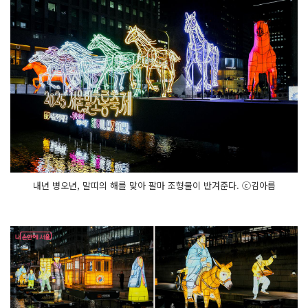
내년 병오년, 말띠의 해를 맞아 팔마 조형물이 반겨준다. ⓒ김아름