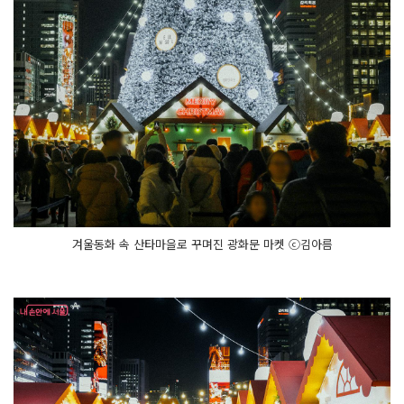
스
들
은 방
문
객
에
게 즐
거
움
을 선
사
했
다.
서
울 캐
릭
터 '해
치
의 방'을 비
겨울동화 속 산타마을로 꾸며진 광화문 마켓 ⓒ김아름
롯
해 메
디
힐 해
치 에
디
션
(해
치 마
스
크
팩)
을 소