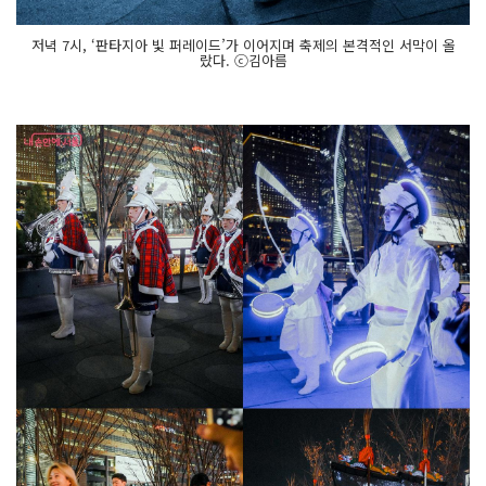
페
스
타
저녁 7시, ‘판타지아 빛 퍼레이드’가 이어지며 축제의 본격적인 서막이 올
의 일
랐다. ⓒ김아름
부
에 불
과
하
다.
1
8
일
(목)
에
는 D
D
P '서
울
라
이
트 D
D
P 겨
울'이 시
작
되
고, 1
9
일
(금)
에
는 서