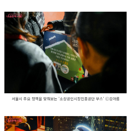
일
에
는 밤 1
0
시
까
지 만
나
볼 수 있
다.
광
화
문
광
장
을 둘
러
봤
다
면 인
근 청
계
천
도 놓
서울시 주요 정책을 맞춰보는 '소상공인시장진흥공단 부스' ⓒ김아름
치
지 말
자.
올
해
로 1
7
회