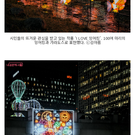
시민들의 뜨거운 관심을 받고 있는 작품 ‘I LOVE 잉어킹’. 100여 마리의
잉어킹과 갸라도스로 표현했다. ⓒ김아름