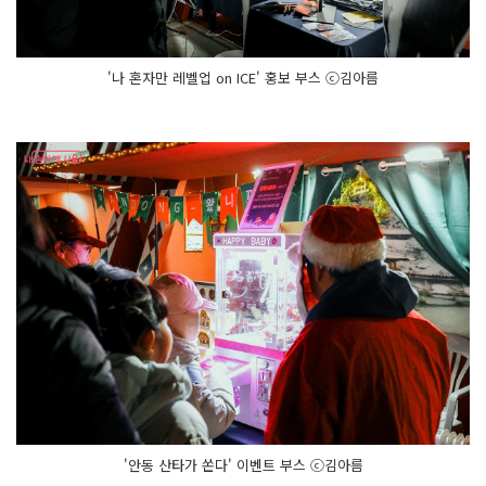
개 작
품
이 매
시 정
각
'나 혼자만 레벨업 on ICE' 홍보 부스 ⓒ김아름
과 3
0
분
에 상
영
된
다.
일
몰 후
인 오
후 5
시 3
0
분
부
터 9
시 3
0
분
까
지
(일
~
목
요
'안동 산타가 쏜다' 이벤트 부스 ⓒ김아름
일), 금, 토
요