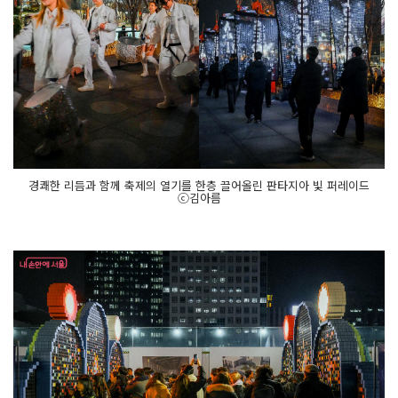
울
광
장 스
케
이
트
장
과 로
컬
마
켓
존
(서
로
경쾌한 리듬과 함께 축제의 열기를 한층 끌어올린 판타지아 빛 퍼레이드
장
ⓒ김아름
터)
가 문
을 연
다.
연
말
에
는 글
로
벌 인
플
루
언
서 박
람
회
인 '서