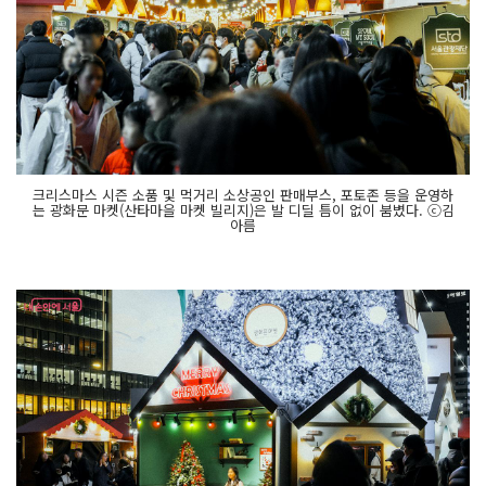
개
하
는 '메
디
힐 부
스', 서
울
시 주
요 정
책
을 맞
춰
크리스마스 시즌 소품 및 먹거리 소상공인 판매부스, 포토존 등을 운영하
보
는 광화문 마켓(산타마을 마켓 빌리지)은 발 디딜 틈이 없이 붐볐다. ⓒ김
는 '소
아름
상
공
인
시
장
진
흥
공
단' 부
스
'일
월
오
봉
도 소
원
벽' 등 다
채