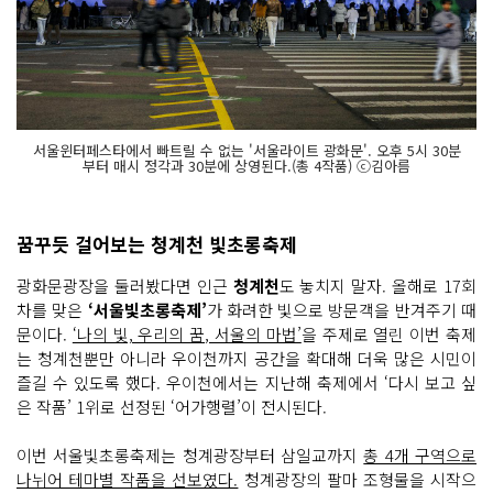
서울윈터페스타에서 빠트릴 수 없는 '서울라이트 광화문'. 오후 5시 30분
부터 매시 정각과 30분에 상영된다.(총 4작품) ⓒ김아름
꿈꾸듯 걸어보는 청계천 빛초롱축제
광화문광장을 둘러봤다면 인근
청계천
도 놓치지 말자. 올해로 17회
차를 맞은
‘서울빛초롱축제’
가 화려한 빛으로 방문객을 반겨주기 때
문이다.
‘나의 빛, 우리의 꿈, 서울의 마법’
을 주제로 열린 이번 축제
는 청계천뿐만 아니라 우이천까지 공간을 확대해 더욱 많은 시민이
즐길 수 있도록 했다. 우이천에서는 지난해 축제에서 ‘다시 보고 싶
은 작품’ 1위로 선정된 ‘어가행렬’이 전시된다.
이번 서울빛초롱축제는 청계광장부터 삼일교까지
총 4개 구역으로
나뉘어 테마별 작품을 선보였다.
청계광장의 팔마 조형물을 시작으