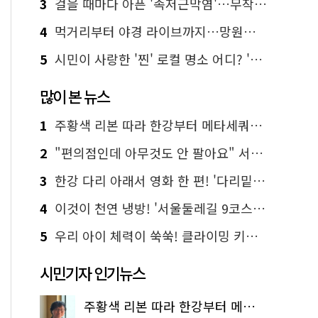
3
걸을 때마다 아픈 '족저근막염'…무작정 참지 말고 '이것' 해보세요!
4
먹거리부터 야경 라이브까지…망원한강공원 알짜 코스
5
시민이 사랑한 '찐' 로컬 명소 어디? '서울에디션25' 추천 코스
많이 본 뉴스
1
주황색 리본 따라 한강부터 메타세쿼이아 숲길까지…서울둘레길 15코스
2
"편의점인데 아무것도 안 팔아요" 서울에서 가장 특별한 편의점의 정체
3
한강 다리 아래서 영화 한 편! '다리밑 영화관' 무료 상영
4
이것이 천연 냉방! '서울둘레길 9코스'로 숲속 피서 떠나볼까
5
우리 아이 체력이 쑥쑥! 클라이밍 키즈카페·어린이 체력장
시민기자 인기뉴스
주황색 리본 따라 한강부터 메타세쿼이아 숲길까지…서울둘레길 15코스