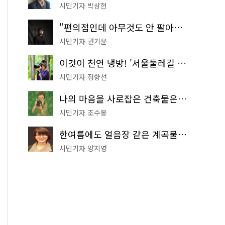
시민기자 박상현
"편의점인데 아무것도 안 팔아요" 서울에서 가장 특별한 편의점의 정체
시민기자 권기윤
이것이 천연 냉방! '서울둘레길 9코스'로 숲속 피서 떠나볼까
시민기자 정향선
나의 마음을 사로잡은 건축물은? '서울시 건축상' 수상작 공개!
시민기자 조수봉
한여름에도 얼음장 같은 계곡물! 서울 '진관사 계곡'이 천국이네~
시민기자 양지영