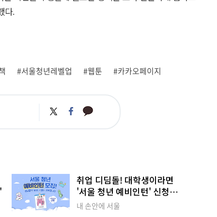
했다.
책
#서울청년레벨업
#웹툰
#카카오페이지
카
트
페
카
위
이
오
터
스
톡
북
취업 디딤돌! 대학생이라면
'
'서울 청년 예비인턴' 신청하세
요
내 손안에 서울