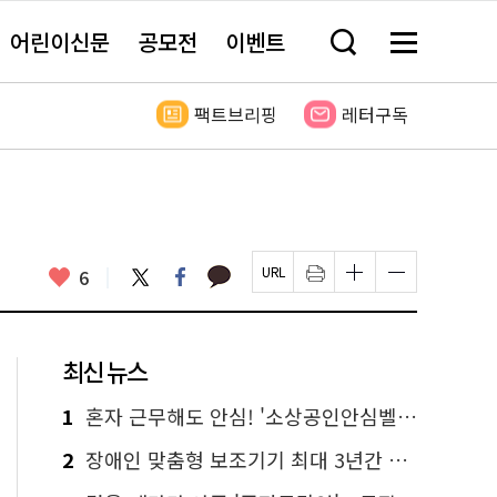
어린이신문
공모전
이벤트
검
메
색
뉴
창
전
열
체
팩트브리핑
레터구독
기
보
기
카
좋
트
페
6
페
인
글
글
카
위
이
아
이
쇄
자
자
오
터
스
요
지
하
크
크
톡
북
U
기
기
기
R
새
크
작
L
창
게
게
최신 뉴스
복
열
변
변
사
림
경
경
하
하
1
혼자 근무해도 안심! '소상공인안심벨' 신청하세요
기
기
2
장애인 맞춤형 보조기기 최대 3년간 무상 대여…삶의 질 높인다