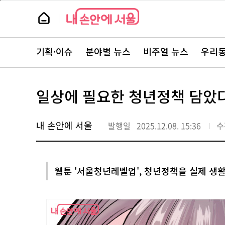
본
페
문
이
뉴
바
지
스
로
상
룸
가
단
뉴
기
으
스
로
기획·이슈
분야별 뉴스
비주얼 뉴스
우리동
주
이
요
동
서
비
스
일상에 필요한 청년정책 담았
바
로
가
기
내 손안에 서울
발행일
2025.12.08. 15:36
수
웹툰 '서울청년레벨업', 청년정책을 실제 생