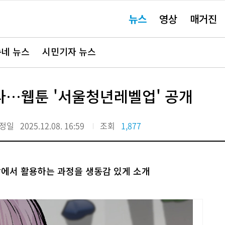
주
뉴스
영상
매거진
요
서
비
스
바
네 뉴스
시민기자 뉴스
로
가
기"
다…웹툰 '서울청년레벨업' 공개
정일
2025.12.08. 16:59
조회
1,877
활에서 활용하는 과정을 생동감 있게 소개