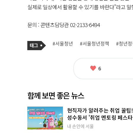
실제로 일상에서 활용할 수 있기를 바란다”라고 말
문의 : 콘텐츠담당관 02-2133-6494
기
태
#서울청년
#서울청년정책
#청년정
사
그
관
련
태
그
좋
6
아
요
함께 보면 좋은 뉴스
현직자가 알려주는 취업 꿀팁!
성수동서 '취업 멘토링 페스타
내 손안에 서울