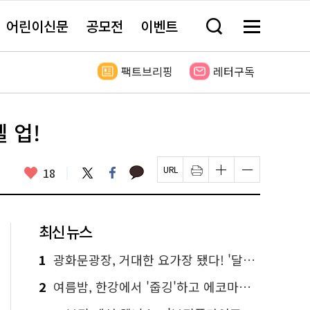
어린이신문
공모전
이벤트
검
메
색
뉴
창
전
열
체
팩트브리핑
레터구독
기
보
기
 업!
카
좋
트
페
18
페
인
글
글
카
위
이
아
이
쇄
자
자
오
터
스
요
지
하
크
크
톡
북
U
기
기
기
R
새
크
작
L
창
게
게
최신 뉴스
복
열
변
변
사
림
경
경
하
하
1
광화문광장, 거대한 요가장 됐다! '달빛요가'와 함께한 여름밤 힐링
기
기
2
여름밤, 한강에서 '줍깅'하고 에코마일리지도 줍줍!