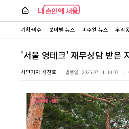
본
페
문
이
뉴
바
지
스
로
상
룸
가
단
뉴
기
으
스
로
기획·이슈
분야별 뉴스
비주얼 뉴스
우리동
주
이
요
동
서
비
스
'서울 영테크' 재무상담 받은 
바
로
가
기
시민기자 김진호
발행일
2025.07.11. 14:07