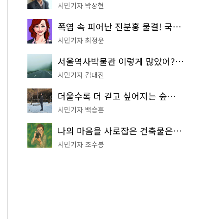
시민기자 박상현
폭염 속 피어난 진분홍 물결! 국립중앙박물관 배롱나무 명소
시민기자 최정윤
서울역사박물관 이렇게 많았어? 주말마다 한 곳씩 떠나는 역사 산책
시민기자 김대진
더울수록 더 걷고 싶어지는 숲길! 서울둘레길 '아차산 코스'
시민기자 백승훈
나의 마음을 사로잡은 건축물은? '서울시 건축상' 수상작 공개!
시민기자 조수봉