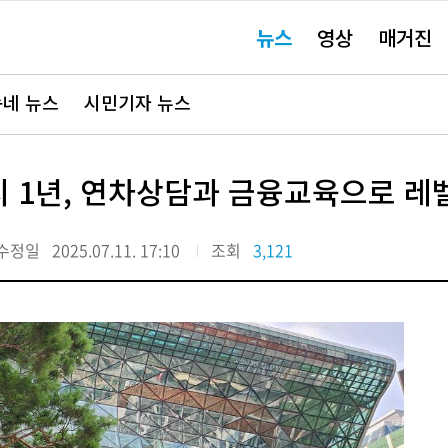
주
뉴스
영상
매거진
요
서
비
스
바
네 뉴스
시민기자 뉴스
로
가
기"
지 1년, 연차상담과 금융교육으로 레벨
수정일
2025.07.11. 17:10
조회
3,121