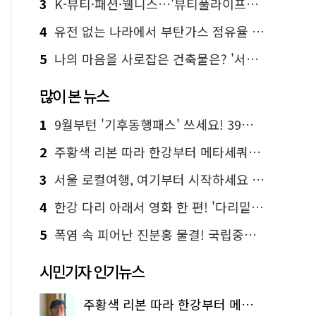
3
K-뷰티·패션·웰니스…'뷰티풀라이프인서울' 6일부터 사전 예약
4
유전 없는 나라에서 부탄가스 점유율 1위 가능? Yes, I 'CAN'
5
나의 마음을 사로잡은 건축물은? '서울시 건축상' 수상작 공개!
많이 본 뉴스
1
9월부턴 '기후동행패스' 쓰세요! 39세까지 청년 혜택
2
주황색 리본 따라 한강부터 메타세쿼이아 숲길까지…서울둘레길 15코스
3
서울 로컬여행, 여기부터 시작하세요 '서울에디션25'
4
한강 다리 아래서 영화 한 편! '다리밑 영화관' 무료 상영
5
폭염 속 피어난 진분홍 물결! 국립중앙박물관 배롱나무 명소
시민기자 인기뉴스
주황색 리본 따라 한강부터 메타세쿼이아 숲길까지…서울둘레길 15코스