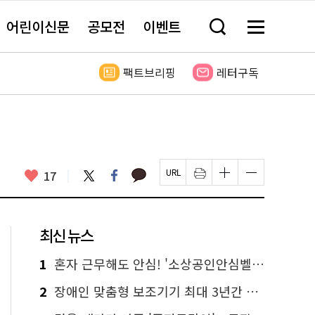
어린이신문
공모전
이벤트
검
메
색
뉴
창
전
열
체
팩트브리핑
레터구독
기
보
기
카
좋
트
페
17
페
인
글
글
카
위
이
아
이
쇄
자
자
오
터
스
요
지
하
크
크
톡
북
U
기
기
기
R
새
크
작
L
창
게
게
최신 뉴스
복
열
변
변
사
림
경
경
하
하
1
혼자 근무해도 안심! '소상공인안심벨' 신청하세요
기
기
2
장애인 맞춤형 보조기기 최대 3년간 무상 대여…삶의 질 높인다