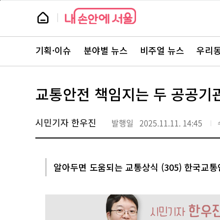
본
페
문
이
뉴
바
지
스
로
상
룸
가
단
뉴
기
으
스
로
기획·이슈
분야별 뉴스
비주얼 뉴스
우리동
주
이
요
동
서
비
스
교통안전 책임지는 두 공공기관
바
로
가
기
시민기자 한우진
발행일
2025.11.11. 14:45
알아두면 도움되는 교통상식 (305) 한국교