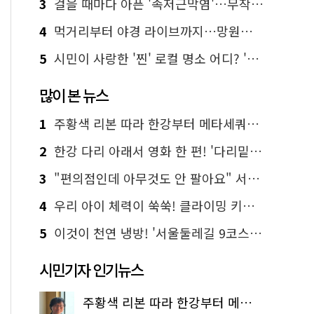
3
걸을 때마다 아픈 '족저근막염'…무작정 참지 말고 '이것' 해보세요!
4
먹거리부터 야경 라이브까지…망원한강공원 알짜 코스
5
시민이 사랑한 '찐' 로컬 명소 어디? '서울에디션25' 추천 코스
많이 본 뉴스
1
주황색 리본 따라 한강부터 메타세쿼이아 숲길까지…서울둘레길 15코스
2
한강 다리 아래서 영화 한 편! '다리밑 영화관' 무료 상영
3
"편의점인데 아무것도 안 팔아요" 서울에서 가장 특별한 편의점의 정체
4
우리 아이 체력이 쑥쑥! 클라이밍 키즈카페·어린이 체력장
5
이것이 천연 냉방! '서울둘레길 9코스'로 숲속 피서 떠나볼까
시민기자 인기뉴스
주황색 리본 따라 한강부터 메타세쿼이아 숲길까지…서울둘레길 15코스