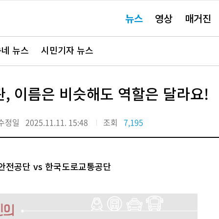
주
뉴스
영상
매거진
요
서
비
스
바
네 뉴스
시민기자 뉴스
로
가
기"
, 이름은 비슷해도 역할은 달라요!
수정일
2025.11.11. 15:48
조회
7,195
통안전공단 vs 한국도로교통공단