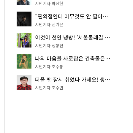
시민기자 박상현
"편의점인데 아무것도 안 팔아요" 서울에서 가장 특별한 편의점의 정체
시민기자 권기윤
이것이 천연 냉방! '서울둘레길 9코스'로 숲속 피서 떠나볼까
시민기자 정향선
나의 마음을 사로잡은 건축물은? '서울시 건축상' 수상작 공개!
시민기자 조수봉
더울 땐 잠시 쉬었다 가세요! 생수 냉장고부터 해피소·무더위쉼터까지
시민기자 조수연