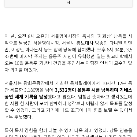
시
이 날, 오전 8시 오은영 서울명예시장의 축사와 '자화상' 낭독을 시
작으로 남궁인 서울명예시장, 서울시 홍보대사 방송인 다니엘 린덴
만, 이정민 아나운서 등도 함께 낭독에 참여했다. 오후 6시 34분, 3,5
32번째 마지막 주자는 윤동주 시인이 유학했던 일본 릿교대학에서
오는 10월 윤동주 기념비 건립을 추진하는 이항진 연세대 교수가 맡
아 의미를 더했다.
서울시는 광화문광장에서 개최한 독서릴레이에서 10시간 12분 동
안 목표한 3,180명을 넘어
3,532명이 윤동주 시를 낭독하며 기네스
공인 세계 기록을 달성
했다고 밝혔다. 엄청난 숫자라고 생각했는데
한 사람 한 사람이 모여 함께하니,생각보다 어렵지 않게 목표를 달성
할 수 있었다. 그리고 거기에 나도 조금이나마 힘을 보탤 수 있어서
너무 뿌듯했다.
특히 독서 경험을 함께 나눌 수 있어 더욱 의미 있었다. 낭독 연습을
하며 자신이 낭독할 구절이 어떤 시인지 검색해보는 시민도 있었고,