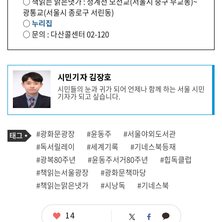
○ 책읽는 맑은냇가 : 청계천 모전교(서울시 중구 무교동)~
광통교(서울시 종로구 서린동)
○
누리집
○ 문의 : 다산콜센터 02-120
기
시민기자 김장호
사
시민들의 눈과 귀가 되어 언제나 함께 하는 서울 시민
작
기자가 되고 싶습니다.
성
자
프
로
기
필
태
#광화문광장
#윤동주
#서울야외도서관
사
그
관
#독서릴레이
#세계기록
#기네스북등재
련
#광복80주년
#윤동주서거80주년
#힙독클럽
태
그
#책읽는서울광장
#광화문책마당
#책읽는맑은냇가
#시낭독
#기네스북
좋
14
카
트
페