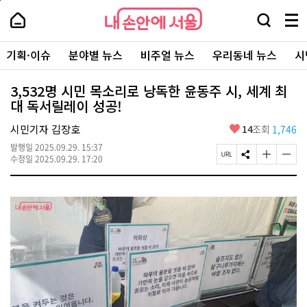
본
페
내
문
이
내
손
검
메
바
지
손
안
색
뉴
로
상
안
주
에
창
전
가
단
에
기획·이슈
분야별 뉴스
비주얼 뉴스
우리동네 뉴스
시
요
서
열
체
기
으
서
서
울
기
보
로
울
비
기
이
-
3,532명 시민 목소리로 낭독한 윤동주 시, 세계 최
스
동
서
대 독서릴레이 성공!
바
울
로
시
가
좋
시민기자 김장호
14
조회
1,746
대
기
아
표
발행일
2025.09.29. 15:37
요
소
페
S
글
글
수정일
2025.09.29. 17:20
통
이
N
자
자
포
지
S
크
크
털
U
공
기
기
R
유
크
작
L
하
게
게
복
기
변
변
사
경
경
하
하
기
기