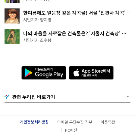
한여름에도 얼음장 같은 계곡물! 서울 '진관사 계곡'이
천국이네~
시민기자 양지영
나의 마음을 사로잡은 건축물은? '서울시 건축상' 수
상작 공개!
시민기자 조수봉
다
A
운
p
로
p
드
S
하
t
기
o
관련 누리집 바로가기
G
r
o
e
o
에
g
서
l
다
개인정보처리방침
이메일 무단수집 거부
이용약관
e
운
P
로
PC버전
l
드