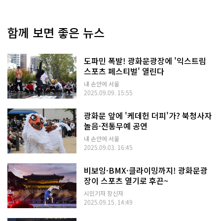
함께 보면 좋은 뉴스
도파민 폭발! 광화문광장에 '익스트림
스포츠 페스티벌' 열린다
내 손안에 서울
2025.09.09. 15:55
광화문 앞에 '케데헌 더피'가? 북청사자
놀음·전통무예 공연
내 손안에 서울
2025.09.03. 16:45
비보잉·BMX·클라이밍까지! 광화문광
장이 스포츠 열기로 후끈~
시민기자 장신자
2025.09.15. 14:49