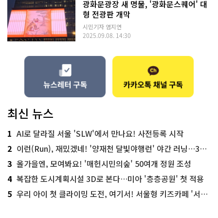
광화문광장 새 명물, '광화문스퀘어' 대
형 전광판 개막
시민기자 염지연
2025.09.08. 14:30
최신 뉴스
1
AI로 달라질 서울 'SLW'에서 만나요! 사전등록 시작
2
이런(Run), 재밌겠네! '양재천 달빛야행런' 야간 러닝…300명 모집
3
올가을엔, 모여봐요! '매헌시민의숲' 50여개 정원 조성
4
복잡한 도시계획시설 3D로 본다…미아 '층층공원' 첫 적용
5
우리 아이 첫 클라이밍 도전, 여기서! 서울형 키즈카페 '서울가족플라자점'