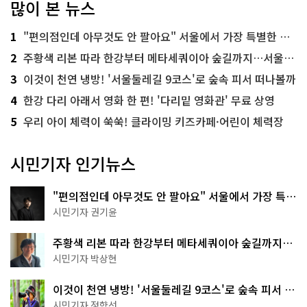
많이 본 뉴스
1
"편의점인데 아무것도 안 팔아요" 서울에서 가장 특별한 편의점의 정체
2
주황색 리본 따라 한강부터 메타세쿼이아 숲길까지…서울둘레길 15코스
3
이것이 천연 냉방! '서울둘레길 9코스'로 숲속 피서 떠나볼까
4
한강 다리 아래서 영화 한 편! '다리밑 영화관' 무료 상영
5
우리 아이 체력이 쑥쑥! 클라이밍 키즈카페·어린이 체력장
시민기자 인기뉴스
"편의점인데 아무것도 안 팔아요" 서울에서 가장 특별
한 편의점의 정체
시민기자 권기윤
주황색 리본 따라 한강부터 메타세쿼이아 숲길까지…
서울둘레길 15코스
시민기자 박상현
이것이 천연 냉방! '서울둘레길 9코스'로 숲속 피서 떠
나볼까
시민기자 정향선