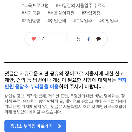
련
#교육프로그램
#30일간의 서울일주 수료식
태
그
#성과공유
#서울살이지원
#창업과정
#기업탐방
#취업준비
#교육일주
#취업일주
좋
17
카
트
페
아
카
위
이
요
오
터
스
톡
북
댓글은 자유로운 의견 공유의 장이므로 서울시에 대한 신고,
제안, 건의 등 답변이나 개선이 필요한 사항에 대해서는
전자
민원 응답소 누리집을 이용
하여 주시기 바랍니다.
상업성 광고, 저작권 침해, 저속한 표현, 특정인에 대한 비방, 명예훼손, 정
치적 목적, 유사한 내용의 반복적 글, 개인정보 유출,그 밖에 공익을 저해하
거나 운영 취지에 맞지 않는 댓글은 서울특별시 조례 및 개인정보보호법에
의해 통보없이 삭제될 수 있습니다.
응답소 누리집 바로가기