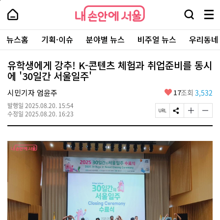
본
페
내
문
이
내
손
검
메
바
지
손
안
색
뉴
로
상
안
주
에
창
전
가
단
에
뉴스홈
기획·이슈
분야별 뉴스
비주얼 뉴스
우리동네
요
서
열
체
기
으
서
서
울
기
보
로
울
비
기
이
-
유학생에게 강추! K-콘텐츠 체험과 취업준비를 동시
스
동
서
에 '30일간 서울일주'
바
울
로
시
가
좋
시민기자 엄윤주
17
조회
3,532
대
기
아
표
발행일
2025.08.20. 15:54
요
소
페
S
글
글
수정일
2025.08.20. 16:23
통
이
N
자
자
포
지
S
크
크
털
U
공
기
기
R
유
크
작
L
하
게
게
복
기
변
변
사
경
경
하
하
기
기