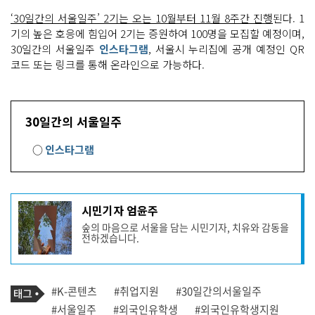
‘30일간의 서울일주’ 2기는 오는 10월부터 11월 8주간 진행
된다. 1
기의 높은 호응에 힘입어 2기는 증원하여 100명을 모집할 예정이며,
30일간의 서울일주
인스타그램
, 서울시 누리집에 공개 예정인 QR
코드 또는 링크를 통해 온라인으로 가능하다.
30일간의 서울일주
○
인스타그램
기
시민기자 엄윤주
사
숲의 마음으로 서울을 담는 시민기자, 치유와 감동을
작
전하겠습니다.
성
자
프
로
기
필
태
#K-콘텐츠
#취업지원
#30일간의서울일주
사
그
관
#서울일주
#외국인유학생
#외국인유학생지원