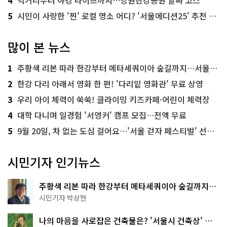
4
먹거리부터 야경 라이브까지…망원한강공원 알짜 코스
5
시민이 사랑한 '찐' 로컬 명소 어디? '서울에디션25' 추천 코스
많이 본 뉴스
1
주황색 리본 따라 한강부터 메타세쿼이아 숲길까지…서울둘레길 15코스
2
한강 다리 아래서 영화 한 편! '다리밑 영화관' 무료 상영
3
우리 아이 체력이 쑥쑥! 클라이밍 키즈카페·어린이 체력장
4
대학 다니며 일경험 '서영커' 캠프 모집…전액 무료
5
9월 20일, 차 없는 도심 걸어요…'서울 걷자 페스티벌' 선착순 5천명
시민기자 인기뉴스
주황색 리본 따라 한강부터 메타세쿼이아 숲길까지…
서울둘레길 15코스
시민기자 박상현
나의 마음을 사로잡은 건축물은? '서울시 건축상' 수