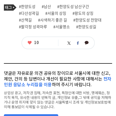
로
기
필
태
#한양도성
#남산
#한양도성 남산구간
사
그
관
#다산성곽길
#서울의 상징
#왕도의 상징
련
#산책길
#사색하기 좋은 길
#한양도성 전망대
태
그
#팔각정 성곽마루
#서울명소
#한양도성길
좋
10
카
트
페
아
카
위
이
요
오
터
스
톡
북
댓글은 자유로운 의견 공유의 장이므로 서울시에 대한 신고,
제안, 건의 등 답변이나 개선이 필요한 사항에 대해서는
전자
민원 응답소 누리집을 이용
하여 주시기 바랍니다.
상업성 광고, 저작권 침해, 저속한 표현, 특정인에 대한 비방, 명예훼손, 정
치적 목적, 유사한 내용의 반복적 글, 개인정보 유출,그 밖에 공익을 저해하
거나 운영 취지에 맞지 않는 댓글은 서울특별시 조례 및 개인정보보호법에
의해 통보없이 삭제될 수 있습니다.