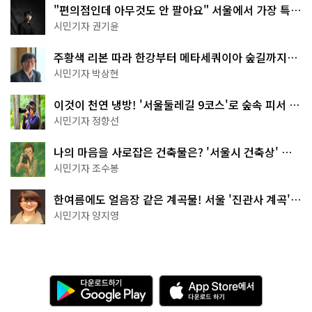
"편의점인데 아무것도 안 팔아요" 서울에서 가장 특별
한 편의점의 정체
시민기자 권기윤
주황색 리본 따라 한강부터 메타세쿼이아 숲길까지…
서울둘레길 15코스
시민기자 박상현
이것이 천연 냉방! '서울둘레길 9코스'로 숲속 피서 떠
나볼까
시민기자 정향선
나의 마음을 사로잡은 건축물은? '서울시 건축상' 수
상작 공개!
시민기자 조수봉
한여름에도 얼음장 같은 계곡물! 서울 '진관사 계곡'이
천국이네~
시민기자 양지영
다
A
운
p
로
p