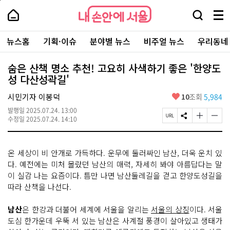
본
페
내
문
이
내
손
검
메
바
지
손
안
색
뉴
로
상
안
주
에
창
전
가
단
에
뉴스홈
기획·이슈
분야별 뉴스
비주얼 뉴스
우리동네
요
서
열
체
기
으
서
서
울
기
보
로
울
비
기
이
-
숨은 산책 명소 추천! 고요히 사색하기 좋은 '한양도
스
동
서
성 다산성곽길'
바
울
로
시
가
좋
시민기자 이봉덕
10
조회
5,984
대
기
아
표
발행일
2025.07.24. 13:00
요
소
페
S
글
글
수정일
2025.07.24. 14:10
통
이
N
자
자
포
지
S
크
크
털
U
공
기
기
온 세상이 비 안개로 가득하다. 운무에 둘러싸인 남산, 더욱 운치 있
R
유
크
작
L
하
게
게
다. 예전에는 미처 몰랐던 남산의 매력, 자세히 봐야 아름답다는 말
복
기
변
변
이 실감 나는 요즘이다. 틈만 나면 남산둘레길을 걷고 한양도성길을
사
경
경
따라 산책을 나선다.
하
하
기
기
남산
은 한강과 더불어 세계에 서울을 알리는
서울의 상징
이다. 서울
도심 한가운데 우뚝 서 있는 남산은 사계절 풍경이 살아있고 생태가