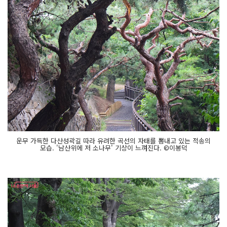
운무 가득한 다산성곽길 따라 유려한 곡선의 자태를 뽐내고 있는 적송의
모습. '남산위에 저 소나무' 기상이 느껴진다. ©이봉덕