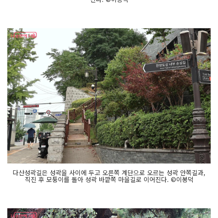
다산성곽길은 성곽을 사이에 두고 오른쪽 계단으로 오르는 성곽 안쪽길과,
직진 후 모퉁이를 돌아 성곽 바깥쪽 마을길로 이어진다. ©이봉덕