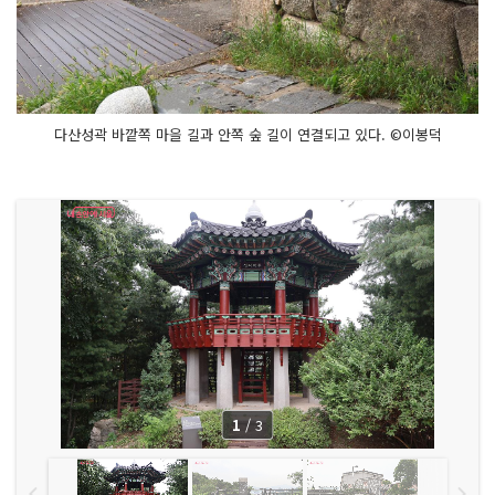
다산성곽 바깥쪽 마을 길과 안쪽 숲 길이 연결되고 있다. ©이봉덕
1
/
3