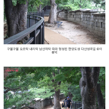
구불구불 오르락 내리락 남산자락 따라 형성된 한양도성 다산성곽길 ©이
봉덕