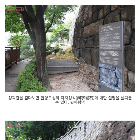
성곽길을 걷다보면 한양도성의 각자성석(刻字城石)에 대한 설명을 살펴볼
수 있다. ©이봉덕