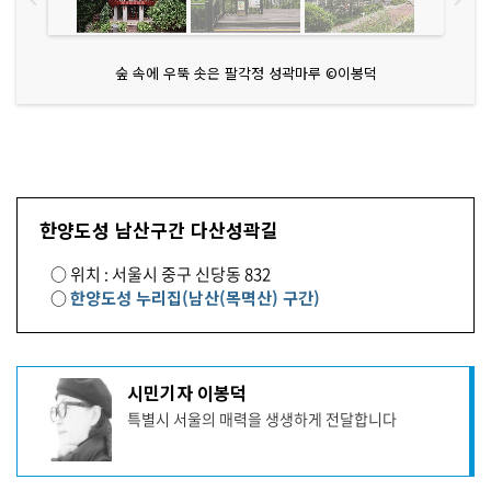
숲 속에 우뚝 솟은 팔각정 성곽마루 ©이봉덕
한양도성 남산구간 다산성곽길
○ 위치 : 서울시 중구 신당동 832
○
한양도성 누리집(남산(목멱산) 구간)
기
시민기자 이봉덕
사
특별시 서울의 매력을 생생하게 전달합니다
작
성
자
프