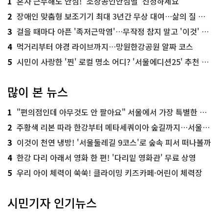
1
혼자 근무해도 안심! '소상공인안심벨' 신청하세요
2
장애인 맞춤형 보조기기 최대 3년간 무상 대여…삶의 질 높인다
3
걸을 때마다 아픈 '족저근막염'…무작정 참지 말고 '이것' 해보세요!
4
먹거리부터 야경 라이브까지…망원한강공원 알짜 코스
5
시민이 사랑한 '찐' 로컬 명소 어디? '서울에디션25' 추천 코스
많이 본 뉴스
1
"편의점인데 아무것도 안 팔아요" 서울에서 가장 특별한 편의점의 정체
2
주황색 리본 따라 한강부터 메타세쿼이아 숲길까지…서울둘레길 15코스
3
이것이 천연 냉방! '서울둘레길 9코스'로 숲속 피서 떠나볼까
4
한강 다리 아래서 영화 한 편! '다리밑 영화관' 무료 상영
5
우리 아이 체력이 쑥쑥! 클라이밍 키즈카페·어린이 체력장
시민기자 인기뉴스