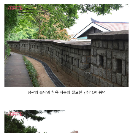
성곽의 돌담과 한옥 지붕의 절묘한 만남 ©이봉덕