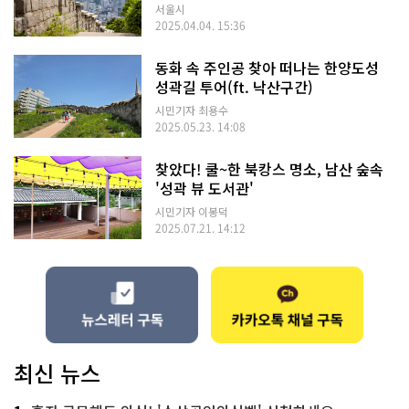
서울시
2025.04.04. 15:36
동화 속 주인공 찾아 떠나는 한양도성
성곽길 투어(ft. 낙산구간)
시민기자 최용수
2025.05.23. 14:08
찾았다! 쿨~한 북캉스 명소, 남산 숲속
'성곽 뷰 도서관'
시민기자 이봉덕
2025.07.21. 14:12
최신 뉴스