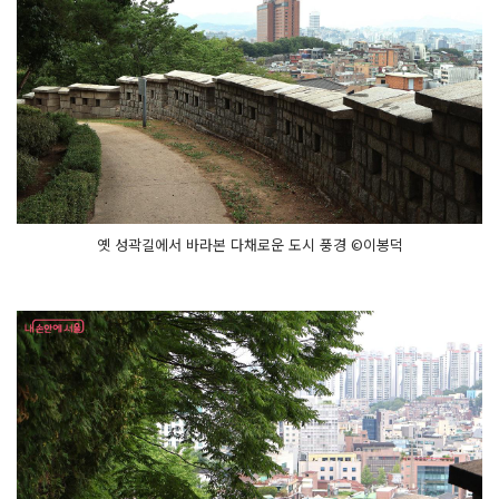
옛 성곽길에서 바라본 다채로운 도시 풍경 ©이봉덕